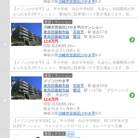
神奈川県
川崎市宮前区
けやき平
8-3
【メゾンけやき平】は、平小学校・向丘中学校区、礼金なし初期費用が抑
えられる3LDKマンション、敷地内に駐車場バイク置き場あります。収納
豊富でウォークインクローゼット、便利なエ...
賃貸｜マンション
川崎市宮前区けやき平のマンション
東急田園都市線
「
宮前平
」駅 徒歩17分
東急田園都市線
「
鷺沼
」駅 徒歩22分
12.6万円
間取:
3LDK/65.24㎡
敷金/礼金:
1ヶ月/0ヶ月
神奈川県
川崎市宮前区
けやき平
8-3
【メゾンけやき平】は、平小学校・向丘中学校区、礼金なし初期費用が抑
えられる3LDKマンション、敷地内に駐車場バイク置き場あります。収納
豊富でウォークインクローゼット、便利なエ...
賃貸｜マンション
メゾンけやき平
東急田園都市線
「
宮前平
」駅 徒歩15分
東急田園都市線
「
鷺沼
」駅 バス7分 「グリーンハイ
ツ西」 停歩2分
12.6万円
間取:
2LDK/65.24㎡
敷金/礼金:
1ヶ月/0ヶ月
神奈川県
川崎市宮前区
けやき平
8-3
【メゾンけやき平304】は、平小学校・向丘中学校区、65.24平米大型
2LDKマンション ウォークインクローゼット、エレベーター完備
賃貸｜テラス
新築