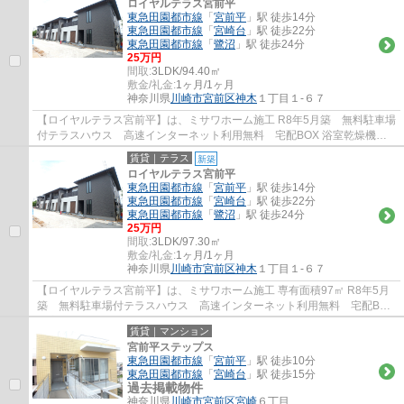
ロイヤルテラス宮前平
東急田園都市線
「
宮前平
」駅 徒歩14分
東急田園都市線
「
宮崎台
」駅 徒歩22分
東急田園都市線
「
鷺沼
」駅 徒歩24分
25万円
間取:
3LDK/94.40㎡
敷金/礼金:
1ヶ月/1ヶ月
神奈川県
川崎市宮前区
神木
１丁目１-６７
【ロイヤルテラス宮前平】は、ミサワホーム施工 R8年5月築 無料駐車場
付テラスハウス 高速インターネット利用無料 宅配BOX 浴室乾燥機
TVインターホン EV車用コンセント完備で設...
賃貸｜テラス
新築
ロイヤルテラス宮前平
東急田園都市線
「
宮前平
」駅 徒歩14分
東急田園都市線
「
宮崎台
」駅 徒歩22分
東急田園都市線
「
鷺沼
」駅 徒歩24分
25万円
間取:
3LDK/97.30㎡
敷金/礼金:
1ヶ月/1ヶ月
神奈川県
川崎市宮前区
神木
１丁目１-６７
【ロイヤルテラス宮前平】は、ミサワホーム施工 専有面積97㎡ R8年5月
築 無料駐車場付テラスハウス 高速インターネット利用無料 宅配BOX
浴室乾燥機 TVインターホン EV車用コンセ...
賃貸｜マンション
宮前平ステップス
東急田園都市線
「
宮前平
」駅 徒歩10分
東急田園都市線
「
宮崎台
」駅 徒歩15分
過去掲載物件
神奈川県
川崎市宮前区
宮崎
６丁目