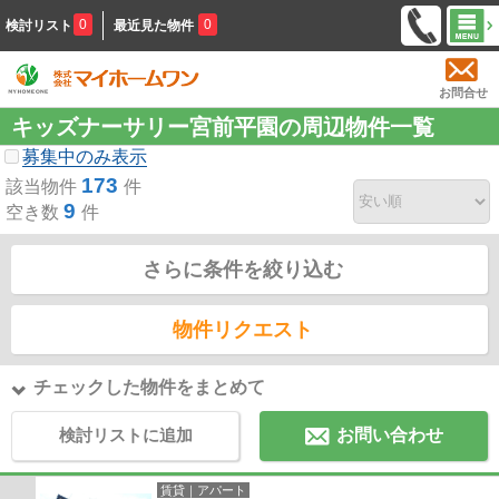
0
0
検討リスト
最近見た物件
お問合せ
キッズナーサリー宮前平園の周辺物件一覧
募集中のみ表示
173
該当物件
件
9
空き数
件
さらに条件を絞り込む
物件リクエスト
チェックした物件をまとめて
検討リストに追加
お問い合わせ
賃貸｜アパート