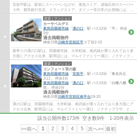
宮前平駅は、駅前にスーパーいなげや、東急ストア、成城石井のスーパー
３件、都市銀行支店、ドラッグストア、ダイソー等日常のお買物には、事
欠かないのと、駅北側には、宮前区役所、...
賃貸｜マンション
カーサベルデⅡ
東急田園都市線
「
溝の口
」駅 バス12分 「平」 停歩
3分
過去掲載物件
神奈川県
川崎市宮前区
平
３丁目2-15
最寄りの溝の口駅は、田園都市線、大井町線、南武線が乗り入れており多
方面にアクセス出来、駅周辺には、マルイファミリー溝口、ノクティプラ
ザ、といったデパートやレストラン街、イ...
賃貸｜マンション
コンフォート宮の森
東急田園都市線
「
宮前平
」駅 バス13分 「東名向丘
入口」 停歩1分
東急田園都市線
「
溝の口
」駅 バス15分 「白幡八幡
前」 停歩2分
過去掲載物件
神奈川県
川崎市宮前区
南平台
19-20
溝の口駅は、田園都市線、大井町線、南武線が乗り入れており多方面にア
クセス出来、駅周辺には、マルイファミリー溝口、ノクティプラザ、とい
ったデパートやレストラン街、イトーヨー...
該当公開件数
173
件 空き数
9
件
1-20
件表示
1
2
3
4
5
<<前へ
次へ>>
最初