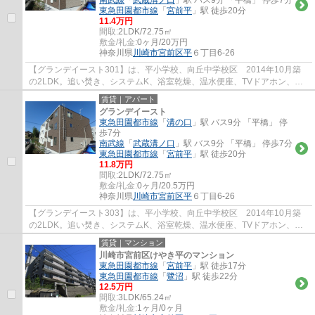
南武線
「
武蔵溝ノ口
」駅 バス9分 「平橋」 停歩7分
東急田園都市線
「
宮前平
」駅 徒歩20分
11.4万円
間取:
2LDK/72.75㎡
敷金/礼金:
0ヶ月/20万円
神奈川県
川崎市宮前区
平
６丁目6-26
【グランデイースト301】は、平小学校、向丘中学校区 2014年10月築
の2LDK。追い焚き、システムK、浴室乾燥、温水便座、TVドアホン、都
市ガス、エアコン、洗髪洗面台など便利な設備を...
賃貸｜アパート
グランデイースト
東急田園都市線
「
溝の口
」駅 バス9分 「平橋」 停
歩7分
南武線
「
武蔵溝ノ口
」駅 バス9分 「平橋」 停歩7分
東急田園都市線
「
宮前平
」駅 徒歩20分
11.8万円
間取:
2LDK/72.75㎡
敷金/礼金:
0ヶ月/20.5万円
神奈川県
川崎市宮前区
平
６丁目6-26
【グランデイースト303】は、平小学校、向丘中学校区 2014年10月築
の2LDK。追い焚き、システムK、浴室乾燥、温水便座、TVドアホン、都
市ガス、エアコン、洗髪洗面台など便利な設備を...
賃貸｜マンション
川崎市宮前区けやき平のマンション
東急田園都市線
「
宮前平
」駅 徒歩17分
東急田園都市線
「
鷺沼
」駅 徒歩22分
12.5万円
間取:
3LDK/65.24㎡
敷金/礼金:
1ヶ月/0ヶ月