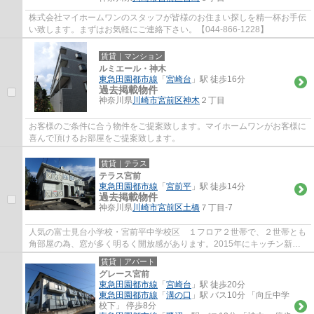
株式会社マイホームワンのスタッフが皆様のお住まい探しを精一杯お手伝
い致します。まずはお気軽にご連絡下さい。【044-866-1228】
賃貸｜マンション
ルミエール・神木
東急田園都市線
「
宮崎台
」駅 徒歩16分
過去掲載物件
神奈川県
川崎市宮前区
神木
２丁目
お客様のご条件に合う物件をご提案致します。マイホームワンがお客様に
喜んで頂けるお部屋をご提案致します。
賃貸｜テラス
テラス宮前
東急田園都市線
「
宮前平
」駅 徒歩14分
過去掲載物件
神奈川県
川崎市宮前区
土橋
７丁目-7
人気の富士見台小学校・宮前平中学校区 １フロア２世帯で、２世帯とも
角部屋の為、窓が多く明るく開放感があります。2015年にキッチン新品
交換済み、追い焚き機能付きバス ペット飼...
賃貸｜アパート
グレース宮前
東急田園都市線
「
宮崎台
」駅 徒歩20分
東急田園都市線
「
溝の口
」駅 バス10分 「向丘中学
校下」 停歩8分