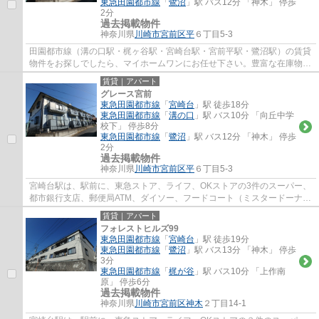
東急田園都市線
「
鷺沼
」駅 バス12分 「神木」 停歩
2分
過去掲載物件
神奈川県
川崎市宮前区
平
６丁目5-3
田園都市線（溝の口駅・梶ヶ谷駅・宮崎台駅・宮前平駅・鷺沼駅）の賃貸
物件をお探しでしたら、マイホームワンにお任せ下さい。豊富な在庫物件
から、お客様のご要望に合うお部屋をご提...
賃貸｜アパート
グレース宮前
東急田園都市線
「
宮崎台
」駅 徒歩18分
東急田園都市線
「
溝の口
」駅 バス10分 「向丘中学
校下」 停歩8分
東急田園都市線
「
鷺沼
」駅 バス12分 「神木」 停歩
2分
過去掲載物件
神奈川県
川崎市宮前区
平
６丁目5-3
宮崎台駅は、駅前に、東急ストア、ライフ、OKストアの3件のスーパー、
都市銀行支店、郵便局ATM、ダイソー、フードコート（ミスタードーナ
ツ、ケンタッキー、タリーズ、銀だこ）等があ...
賃貸｜アパート
フォレストヒルズ99
東急田園都市線
「
宮崎台
」駅 徒歩19分
東急田園都市線
「
鷺沼
」駅 バス13分 「神木」 停歩
3分
東急田園都市線
「
梶が谷
」駅 バス10分 「上作南
原」 停歩6分
過去掲載物件
神奈川県
川崎市宮前区
神木
２丁目14-1