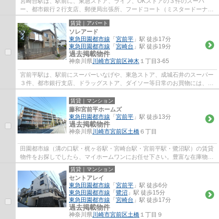
宮崎台駅は、駅前に、東急ストア、ライフ、OKストアの３件のスーパ
ー、都市銀行２行支店、郵便局出張所、フードコート（ミスタードーナ
ツ、ケンタッキー、タリーズ、銀だこ）等があり...
賃貸｜アパート
ソレアード
東急田園都市線
「
宮前平
」駅 徒歩17分
東急田園都市線
「
宮崎台
」駅 徒歩19分
過去掲載物件
神奈川県
川崎市宮前区
神木
１丁目3-65
宮前平駅は、駅前にスーパーいなげや、東急ストア、成城石井のスーパー
３件、都市銀行支店、ドラッグストア、ダイソー等日常のお買物には、事
欠かないのと、駅北側には、宮前区役所、...
賃貸｜マンション
藤和宮前平ホームズ
東急田園都市線
「
宮前平
」駅 徒歩13分
過去掲載物件
神奈川県
川崎市宮前区
土橋
６丁目
田園都市線（溝の口駅・梶ヶ谷駅・宮崎台駅・宮前平駅・鷺沼駅）の賃貸
物件をお探しでしたら、マイホームワンにお任せ下さい。豊富な在庫物件
から、お客様のご要望に合うお部屋をご提...
賃貸｜マンション
セントアレイ
東急田園都市線
「
宮前平
」駅 徒歩6分
東急田園都市線
「
鷺沼
」駅 徒歩15分
東急田園都市線
「
宮崎台
」駅 徒歩17分
過去掲載物件
神奈川県
川崎市宮前区
土橋
１丁目９