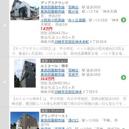
ディアステラシマ
東急田園都市線
「
宮崎台
」駅 徒歩20分
東急田園都市線
「
梶が谷
」駅 バス7分 「神木天満
宮」 停歩2分
小田急小田原線
「
向ヶ丘遊園
」駅 バス13分 「神木
天満宮」 停歩2分
7.8万円
間取:
2DK/44.70㎡
敷金/礼金:
1ヶ月/1ヶ月
神奈川県
川崎市宮前区
神木本町
４丁目18-6
【ディアステラシマ201】は、平小学区、ペット相談(小型犬猫合計2匹ま
で、敷金1ヶ月追加)、バストイレ別、室内洗濯機置き場、バイク置き場有
(無料)、駐輪場有。
賃貸｜マンション
ルミエール・神木
東急田園都市線
「
宮崎台
」駅 徒歩16分
東急田園都市線
「
宮前平
」駅 徒歩18分
10.8万円
間取:
3LDK/65.55㎡
敷金/礼金:
1ヶ月/1ヶ月
神奈川県
川崎市宮前区
神木
２丁目5-5
【ルミエール神木】は、平小学校・向丘中学校区、宮崎台駅徒歩16分 宮
崎台駅、鷺沼駅にバス便も利用可能で雨の日や荷物の多い日も安心です、
追い焚き カウンターキッチン、独立洗面...
賃貸｜アパート
グランデイースト
東急田園都市線
「
溝の口
」駅 バス9分 「平橋」 停
歩7分