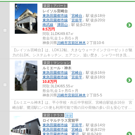
賃貸｜アパート
レイソル宮崎台
東急田園都市線
「
宮崎台
」駅 徒歩18分
東急田園都市線
「
宮前平
」駅 徒歩20分
南武線
「
津田山
」駅 徒歩23分
8.5万円
間取:
1LDK/49.67㎡
敷金/礼金:
1ヶ月/1ヶ月
神奈川県
川崎市宮前区
神木
２丁目10-6
【レイソル宮崎台】は、LDK12帖、大きなウォークインクローゼットが魅
力の1LDK。システムキッチン、エアコン、追い焚き、シャワー付き洗面
台など設備充実。角部屋三面採光のため、日当...
賃貸｜マンション
ルミエール・神木
東急田園都市線
「
宮崎台
」駅 徒歩16分
東急田園都市線
「
宮前平
」駅 徒歩18分
10.8万円
間取:
3LDK/65.55㎡
敷金/礼金:
1ヶ月/1ヶ月
神奈川県
川崎市宮前区
神木
２丁目5-5
【ルミエール神木】は、平小学校・向丘中学校区、宮崎台駅徒歩16分 宮
崎台駅、鷺沼駅にバス便も利用可能で雨の日や荷物の多い日も安心です、
追い焚き カウンターキッチン、独立洗面...
賃貸｜テラス
新築
ロイヤルテラス宮前平
東急田園都市線
「
宮前平
」駅 徒歩14分
東急田園都市線
「
宮崎台
」駅 徒歩22分
東急田園都市線
「
鷺沼
」駅 徒歩24分