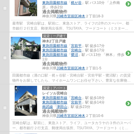
東急田園都市線
「
梶が谷
」駅 バス10分 「上作南
原」 停歩2分
過去掲載物件
神奈川県
川崎市宮前区
神木
２丁目18-3
最寄駅 宮崎台駅は、駅前に、東急ストア、ライフの2件のスーパー、都
市銀行２行支店、郵便局出張所、TSUTAYA、フードコート（ミスタード
ーナツ、ケンタッキー、タリーズ、銀だこ）等...
賃貸｜一戸建て
神木2丁目戸建
東急田園都市線
「
宮前平
」駅 徒歩17分
東急田園都市線
「
宮崎台
」駅 徒歩17分
東急田園都市線
「
鷺沼
」駅 バス13分 「神木」 停歩
1分
過去掲載物件
神奈川県
川崎市宮前区
神木
２丁目1-5
田園都市線（溝の口駅・梶ヶ谷駅・宮崎台駅・宮前平駅・鷺沼駅）の賃貸
物件をお探しでしたら、マイホームワンにお任せ下さい。豊富な在庫物件
から、お客様のご要望に合うお部屋をご提...
賃貸｜アパート
レイソル宮崎台
東急田園都市線
「
宮崎台
」駅 徒歩18分
東急田園都市線
「
宮前平
」駅 徒歩14分
南武線
「
津田山
」駅 徒歩23分
過去掲載物件
神奈川県
川崎市宮前区
神木
２丁目10-6
宮崎台駅は、駅前に、東急ストア、ライフ、ユータカラヤの３件のスーパ
ー、都市銀行２行支店、郵便局出張所、TSUTAYA、フードコート（ミス
タードーナツ、ケンタッキー、タリーズ、銀だ...