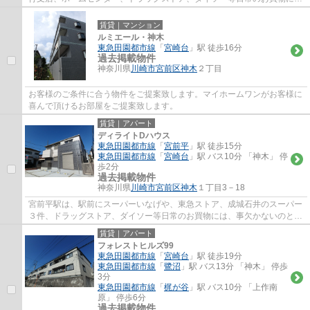
は、事欠かないのと、駅北側には、宮前区役...
賃貸｜マンション
ルミエール・神木
東急田園都市線
「
宮崎台
」駅 徒歩16分
過去掲載物件
神奈川県
川崎市宮前区
神木
２丁目
お客様のご条件に合う物件をご提案致します。マイホームワンがお客様に
喜んで頂けるお部屋をご提案致します。
賃貸｜アパート
ディライトDハウス
東急田園都市線
「
宮前平
」駅 徒歩15分
東急田園都市線
「
宮崎台
」駅 バス10分 「神木」 停
歩2分
過去掲載物件
神奈川県
川崎市宮前区
神木
１丁目3－18
宮前平駅は、駅前にスーパーいなげや、東急ストア、成城石井のスーパー
３件、ドラッグストア、ダイソー等日常のお買物には、事欠かないのと、
駅北側には、宮前区役所、宮前図書館、宮...
賃貸｜アパート
フォレストヒルズ99
東急田園都市線
「
宮崎台
」駅 徒歩19分
東急田園都市線
「
鷺沼
」駅 バス13分 「神木」 停歩
3分
東急田園都市線
「
梶が谷
」駅 バス10分 「上作南
原」 停歩6分
過去掲載物件