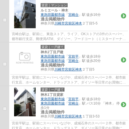
賃貸｜マンション
ルミエール・神木
東急田園都市線
「
宮崎台
」駅 徒歩16分
過去掲載物件
神奈川県
川崎市宮前区
神木
２丁目5-5
宮崎台駅は、駅前に、東急ストア、ライフ、OKストアの3件のスーパー、
都市銀行支店、郵便局ATM、ダイソー、フードコート（ミスタードーナ
ツ、ケンタッキー、タリーズ、銀だこ）等があ...
賃貸｜一戸建て
神木2丁目戸建
東急田園都市線
「
宮前平
」駅 徒歩18分
東急田園都市線
「
宮崎台
」駅 徒歩20分
過去掲載物件
神奈川県
川崎市宮前区
神木
２丁目5
宮前平駅は、駅前にスーパーいなげや、成城石井のスーパー２件、都市銀
行支店、ホームセンター、ドラッグストア、ダイソー等日常のお買物に
は、事欠かないのと、駅北側には、宮前区役...
賃貸｜一戸建て
神木1丁目貸家
東急田園都市線
「
宮前平
」駅 徒歩18分
東急田園都市線
「
宮崎台
」駅 バス10分 「神木」 停
歩1分
過去掲載物件
神奈川県
川崎市宮前区
神木
１丁目3-53
宮前平駅は、駅前にスーパーいなげや、成城石井のスーパー２件、都市銀
行支店、ホームセンター、ドラッグストア、ダイソー等日常のお買物に