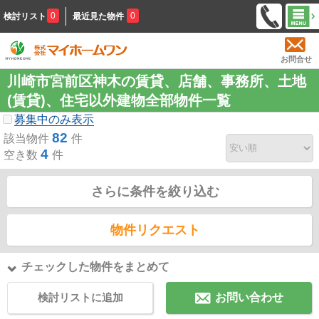
0
0
検討リスト
最近見た物件
お問合せ
川崎市宮前区神木の賃貸、店舗、事務所、土地
(賃貸)、住宅以外建物全部物件一覧
募集中のみ表示
82
該当物件
件
4
空き数
件
さらに条件を絞り込む
物件リクエスト
チェックした物件をまとめて
検討リストに追加
お問い合わせ