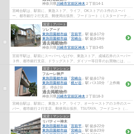
神奈川県
川崎市宮前区
神木
２丁目14-1
宮崎台駅は、駅前に、東急ストア、ライフ、OKストアの３件のスーパ
ー、都市銀行２行支店、郵便局出張所、フードコート（ミスタードーナ
ツ、ケンタッキー、タリーズ、銀だこ）等があり...
賃貸｜アパート
ソレアード
東急田園都市線
「
宮前平
」駅 徒歩17分
東急田園都市線
「
宮崎台
」駅 徒歩19分
過去掲載物件
神奈川県
川崎市宮前区
神木
１丁目3-65
宮前平駅は、駅前にスーパーいなげや、東急ストア、成城石井のスーパー
３件、都市銀行支店、ドラッグストア、ダイソー等日常のお買物には、事
欠かないのと、駅北側には、宮前区役所、...
賃貸｜マンション
フルーレ神戸
東急田園都市線
「
宮崎台
」駅 徒歩17分
東急田園都市線
「
梶が谷
」駅 バス10分 「上作南
原」 停歩2分
過去掲載物件
神奈川県
川崎市宮前区
神木
２丁目18-3
宮崎台駅は、駅前に、東急ストア、ライフ、オーケーストアの３件のスー
パー、都市銀行２行支店、郵便局出張所、TSUTAYA、フードコート（ミ
スタードーナツ、ケンタッキー、タリーズ、銀...
賃貸｜マンション
リバティー神木
東急田園都市線
「
宮前平
」駅 徒歩22分
東急田園都市線
「
宮崎台
」駅 徒歩23分