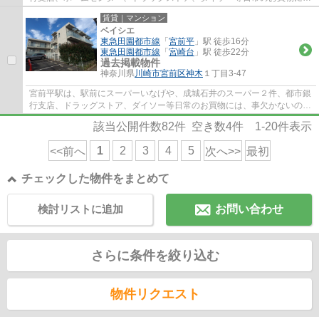
は、事欠かないのと、駅北側には、宮前区役...
賃貸｜マンション
ベイシエ
東急田園都市線
「
宮前平
」駅 徒歩16分
東急田園都市線
「
宮崎台
」駅 徒歩22分
過去掲載物件
神奈川県
川崎市宮前区
神木
１丁目3-47
宮前平駅は、駅前にスーパーいなげや、成城石井のスーパー２件、都市銀
行支店、ドラッグストア、ダイソー等日常のお買物には、事欠かないの
と、駅北側には、宮前区役所、宮前図書館、...
該当公開件数
82
件 空き数
4
件
1-20
件表示
1
2
3
4
5
<<前へ
次へ>>
最初
チェックした物件をまとめて
検討リストに追加
お問い合わせ
さらに条件を絞り込む
物件リクエスト