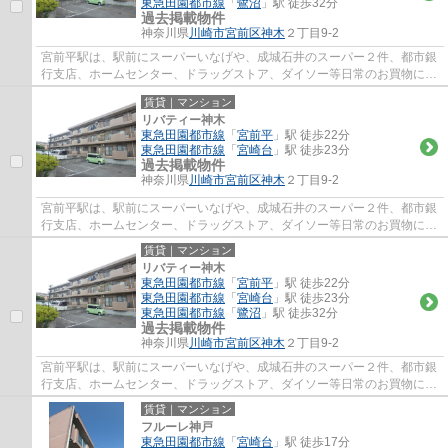
東急田園都市線
「
鷺沼
」駅 徒歩32分
過去掲載物件
神奈川県
川崎市宮前区
神木
２丁目9-2
宮前平駅は、駅前にスーパーいなげや、成城石井のスーパー２件、都市銀
行支店、ホームセンター、ドラッグストア、ダイソー等日常のお買物に
は、事欠かないのと、駅北側には、宮前区役...
賃貸｜マンション
リバティー神木
東急田園都市線
「
宮前平
」駅 徒歩22分
東急田園都市線
「
宮崎台
」駅 徒歩23分
過去掲載物件
神奈川県
川崎市宮前区
神木
２丁目9-2
宮前平駅は、駅前にスーパーいなげや、成城石井のスーパー２件、都市銀
行支店、ホームセンター、ドラッグストア、ダイソー等日常のお買物に
は、事欠かないのと、駅北側には、宮前区役...
賃貸｜マンション
リバティー神木
東急田園都市線
「
宮前平
」駅 徒歩22分
東急田園都市線
「
宮崎台
」駅 徒歩23分
東急田園都市線
「
鷺沼
」駅 徒歩32分
過去掲載物件
神奈川県
川崎市宮前区
神木
２丁目9-2
宮前平駅は、駅前にスーパーいなげや、成城石井のスーパー２件、都市銀
行支店、ホームセンター、ドラッグストア、ダイソー等日常のお買物に
は、事欠かないのと、駅北側には、宮前区役...
賃貸｜マンション
フルーレ神戸
東急田園都市線
「
宮崎台
」駅 徒歩17分