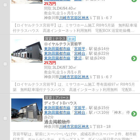
25万円
間取:
3LDK/94.40㎡
敷金/礼金:
1ヶ月/1ヶ月
神奈川県
川崎市宮前区
神木
１丁目１-６７
【ロイヤルテラス宮前平】は、ミサワホーム施工 R8年5月築 無料駐車場
付テラスハウス 高速インターネット利用無料 宅配BOX 浴室乾燥機
TVインターホン EV車用コンセント完備で設...
賃貸｜テラス
新築
ロイヤルテラス宮前平
東急田園都市線
「
宮前平
」駅 徒歩14分
東急田園都市線
「
宮崎台
」駅 徒歩22分
東急田園都市線
「
鷺沼
」駅 徒歩24分
25万円
間取:
3LDK/97.30㎡
敷金/礼金:
1ヶ月/1ヶ月
神奈川県
川崎市宮前区
神木
１丁目１-６７
【ロイヤルテラス宮前平】は、ミサワホーム施工 専有面積97㎡ R8年5月
築 無料駐車場付テラスハウス 高速インターネット利用無料 宅配BOX
浴室乾燥機 TVインターホン EV車用コンセ...
賃貸｜アパート
ディライトDハウス
東急田園都市線
「
宮前平
」駅 徒歩15分
東急田園都市線
「
宮崎台
」駅 バス10分 「神木」 停
歩2分
過去掲載物件
神奈川県
川崎市宮前区
神木
１丁目3－18
宮前平駅は、駅前にスーパーいなげや、成城石井のスーパー２件、都市銀
行支店、ホームセンター、ドラッグストア、ダイソー等日常のお買物に