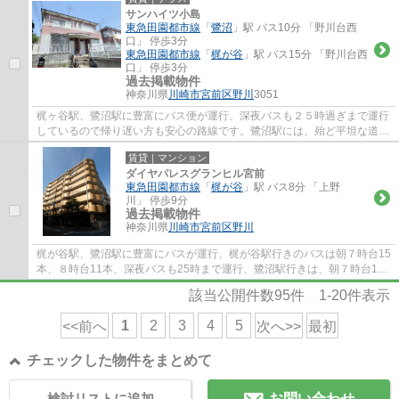
サンハイツ小島
東急田園都市線
「
鷺沼
」駅 バス10分 「野川台西
口」 停歩3分
東急田園都市線
「
梶が谷
」駅 バス15分 「野川台西
口」 停歩3分
過去掲載物件
神奈川県
川崎市宮前区
野川
3051
梶ヶ谷駅、鷺沼駅に豊富にバス便が運行、深夜バスも２５時過ぎまで運行
しているので帰り遅い方も安心の路線です。鷺沼駅には、殆ど平坦な道の
りなので自転車で通勤通学している方も多...
賃貸｜マンション
ダイヤパレスグランヒル宮前
東急田園都市線
「
梶が谷
」駅 バス8分 「上野
川」 停歩9分
過去掲載物件
神奈川県
川崎市宮前区
野川
梶が谷駅、鷺沼駅に豊富にバスが運行、梶が谷駅行きのバスは朝７時台15
本、８時台11本、深夜バスも25時まで運行、鷺沼駅行きは、朝７時台12
本、８時台13本、深夜25時23分まで運行、宮...
該当公開件数
95
件
1-20
件表示
1
2
3
4
5
<<前へ
次へ>>
最初
チェックした物件をまとめて
検討リストに追加
お問い合わせ