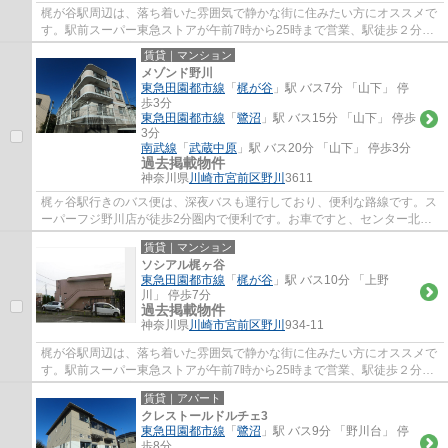
梶が谷駅周辺は、落ち着いた雰囲気で静かな街に住みたい方にオススメで
す。駅前スーパー東急ストアが午前7時から25時まで営業、駅徒歩２分の
高津郵便局は、高津区の本局で不在時の荷物...
賃貸｜マンション
メゾンド野川
東急田園都市線
「
梶が谷
」駅 バス7分 「山下」 停
歩3分
東急田園都市線
「
鷺沼
」駅 バス15分 「山下」 停歩
3分
南武線
「
武蔵中原
」駅 バス20分 「山下」 停歩3分
過去掲載物件
神奈川県
川崎市宮前区
野川
3611
梶ヶ谷駅行きのバス便は、深夜バスも運行しており、便利な路線です。ス
ーパーフジ野川店が徒歩2分圏内で便利です。お車ですと、センター北、
センター南にアクセスしやすい立地、センタ...
賃貸｜マンション
ソシアル梶ヶ谷
東急田園都市線
「
梶が谷
」駅 バス10分 「上野
川」 停歩7分
過去掲載物件
神奈川県
川崎市宮前区
野川
934-11
梶が谷駅周辺は、落ち着いた雰囲気で静かな街に住みたい方にオススメで
す。駅前スーパー東急ストアが午前7時から25時まで営業、駅徒歩２分の
高津郵便局は、高津区の本局で不在時の荷物...
賃貸｜アパート
クレストールドルチェ3
東急田園都市線
「
鷺沼
」駅 バス9分 「野川台」 停
歩8分