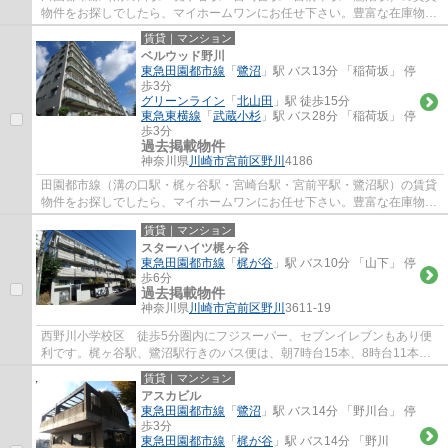
物件をお探しでしたら、マイホームワンにお任せ下さい。豊富な在庫物件
から、お客様のご要望に合うお部屋をご提...
賃貸｜マンション
ベルウッド野川
東急田園都市線
「
鷺沼
」駅 バス13分 「稲荷坂」 停
歩3分
グリーンライン
「
北山田
」駅 徒歩15分
東急東横線
「
武蔵小杉
」駅 バス28分 「稲荷坂」 停
歩3分
過去掲載物件
神奈川県
川崎市宮前区
野川
4186
田園都市線（溝の口駅・梶ヶ谷駅・宮崎台駅・宮前平駅・鷺沼駅）の賃貸
物件をお探しでしたら、マイホームワンにお任せ下さい。豊富な在庫物件
から、お客様のご要望に合うお部屋をご提...
賃貸｜マンション
スターハイツ梶ヶ谷
東急田園都市線
「
梶が谷
」駅 バス10分 「山下」 停
歩6分
過去掲載物件
神奈川県
川崎市宮前区
野川
3611-19
西野川小学校区 徒歩5分圏内にフジスーパー、セブンイレブンもあり便
利です。梶ヶ谷駅、鷺沼駅行きのバス便は、朝7時台15本、8時台11本、
25時過まで深夜バスも運行しており、便利な路...
賃貸｜マンション
アスカビル
東急田園都市線
「
鷺沼
」駅 バス14分 「野川台」 停
歩3分
東急田園都市線
「
梶が谷
」駅 バス14分 「野川