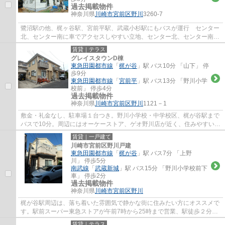
過去掲載物件
神奈川県
川崎市宮前区
野川
3260-7
鷺沼駅の他、梶ヶ谷駅、宮前平駅、武蔵小杉駅にもバスが運行 センター
北、センター南に車でアクセスしやすい立地、センター北、センター南に
は、ノースポートモール、モザイクモール...
賃貸｜テラス
グレイスタウンD棟
東急田園都市線
「
梶が谷
」駅 バス10分 「山下」 停
歩9分
東急田園都市線
「
宮前平
」駅 バス13分 「野川小学
校前」 停歩4分
過去掲載物件
神奈川県
川崎市宮前区
野川
1121－1
敷金・礼金なし、駐車場１台つき。野川小学校・中学校区、梶が谷駅まで
バスで10分。周辺にはオーケーストア、ゲオ野川店が近く、住みやすい環
境となっております。センター北、センタ...
賃貸｜一戸建て
川崎市宮前区野川戸建
東急田園都市線
「
梶が谷
」駅 バス7分 「上野
川」 停歩5分
南武線
「
武蔵新城
」駅 バス15分 「野川小学校前下
車」 停歩2分
過去掲載物件
神奈川県
川崎市宮前区
野川
梶が谷駅周辺は、落ち着いた雰囲気で静かな街に住みたい方にオススメで
す。駅前スーパー東急ストアが午前7時から25時まで営業、駅徒歩２分の
高津郵便局は、高津区の本局で不在時の荷物...
賃貸｜テラス