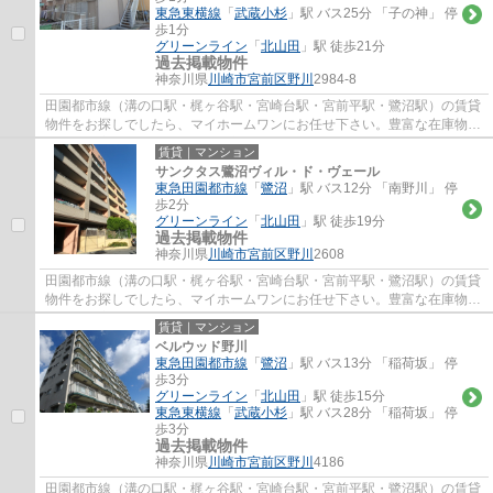
東急東横線
「
武蔵小杉
」駅 バス25分 「子の神」 停
歩1分
グリーンライン
「
北山田
」駅 徒歩21分
過去掲載物件
神奈川県
川崎市宮前区
野川
2984-8
田園都市線（溝の口駅・梶ヶ谷駅・宮崎台駅・宮前平駅・鷺沼駅）の賃貸
物件をお探しでしたら、マイホームワンにお任せ下さい。豊富な在庫物件
から、お客様のご要望に合うお部屋をご提...
賃貸｜マンション
サンクタス鷺沼ヴィル・ド・ヴェール
東急田園都市線
「
鷺沼
」駅 バス12分 「南野川」 停
歩2分
グリーンライン
「
北山田
」駅 徒歩19分
過去掲載物件
神奈川県
川崎市宮前区
野川
2608
田園都市線（溝の口駅・梶ヶ谷駅・宮崎台駅・宮前平駅・鷺沼駅）の賃貸
物件をお探しでしたら、マイホームワンにお任せ下さい。豊富な在庫物件
から、お客様のご要望に合うお部屋をご提...
賃貸｜マンション
ベルウッド野川
東急田園都市線
「
鷺沼
」駅 バス13分 「稲荷坂」 停
歩3分
グリーンライン
「
北山田
」駅 徒歩15分
東急東横線
「
武蔵小杉
」駅 バス28分 「稲荷坂」 停
歩3分
過去掲載物件
神奈川県
川崎市宮前区
野川
4186
田園都市線（溝の口駅・梶ヶ谷駅・宮崎台駅・宮前平駅・鷺沼駅）の賃貸