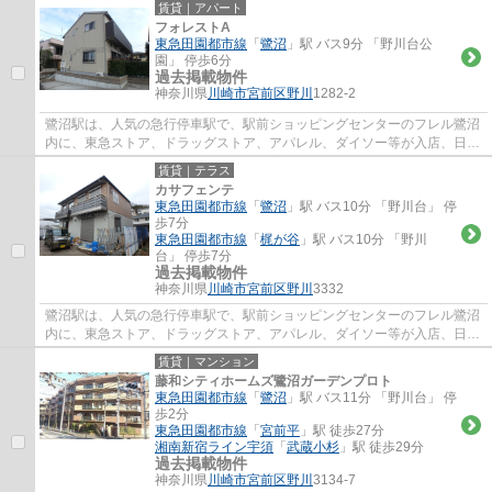
賃貸｜アパート
フォレストA
東急田園都市線
「
鷺沼
」駅 バス9分 「野川台公
園」 停歩6分
過去掲載物件
神奈川県
川崎市宮前区
野川
1282-2
鷺沼駅は、人気の急行停車駅で、駅前ショッピングセンターのフレル鷺沼
内に、東急ストア、ドラッグストア、アパレル、ダイソー等が入店、日常
のお買い物に便利で、周辺には、飲食店街...
賃貸｜テラス
カサフェンテ
東急田園都市線
「
鷺沼
」駅 バス10分 「野川台」 停
歩7分
東急田園都市線
「
梶が谷
」駅 バス10分 「野川
台」 停歩7分
過去掲載物件
神奈川県
川崎市宮前区
野川
3332
鷺沼駅は、人気の急行停車駅で、駅前ショッピングセンターのフレル鷺沼
内に、東急ストア、ドラッグストア、アパレル、ダイソー等が入店、日常
のお買い物に便利で、周辺には、飲食店街...
賃貸｜マンション
藤和シティホームズ鷺沼ガーデンプロト
東急田園都市線
「
鷺沼
」駅 バス11分 「野川台」 停
歩2分
東急田園都市線
「
宮前平
」駅 徒歩27分
湘南新宿ライン宇須
「
武蔵小杉
」駅 徒歩29分
過去掲載物件
神奈川県
川崎市宮前区
野川
3134-7