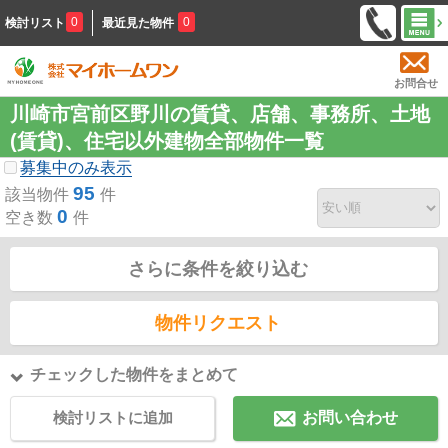
0
0
検討リスト
最近見た物件
お問合せ
川崎市宮前区野川の賃貸、店舗、事務所、土地
(賃貸)、住宅以外建物全部物件一覧
募集中のみ表示
95
該当物件
件
0
空き数
件
さらに条件を絞り込む
物件リクエスト
チェックした物件をまとめて
検討リストに追加
お問い合わせ