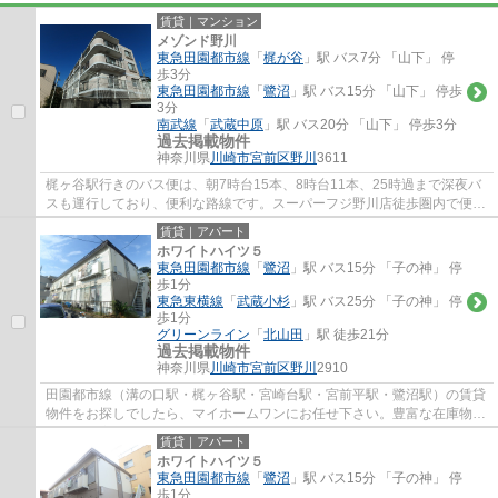
賃貸｜マンション
メゾンド野川
東急田園都市線
「
梶が谷
」駅 バス7分 「山下」 停
歩3分
東急田園都市線
「
鷺沼
」駅 バス15分 「山下」 停歩
3分
南武線
「
武蔵中原
」駅 バス20分 「山下」 停歩3分
過去掲載物件
神奈川県
川崎市宮前区
野川
3611
梶ヶ谷駅行きのバス便は、朝7時台15本、8時台11本、25時過まで深夜バ
スも運行しており、便利な路線です。スーパーフジ野川店徒歩圏内で便利
です。お車ですと、センター北、センター南...
賃貸｜アパート
ホワイトハイツ５
東急田園都市線
「
鷺沼
」駅 バス15分 「子の神」 停
歩1分
東急東横線
「
武蔵小杉
」駅 バス25分 「子の神」 停
歩1分
グリーンライン
「
北山田
」駅 徒歩21分
過去掲載物件
神奈川県
川崎市宮前区
野川
2910
田園都市線（溝の口駅・梶ヶ谷駅・宮崎台駅・宮前平駅・鷺沼駅）の賃貸
物件をお探しでしたら、マイホームワンにお任せ下さい。豊富な在庫物件
から、お客様のご要望に合うお部屋をご提...
賃貸｜アパート
ホワイトハイツ５
東急田園都市線
「
鷺沼
」駅 バス15分 「子の神」 停
歩1分