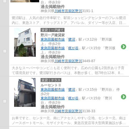
台」 停歩3分
過去掲載物件
神奈川県
川崎市宮前区
野川
3191-1
鷺沼駅は、人気の急行停車駅で、駅前ショッピングセンターのフレル鷺沼
内に、東急ストア、ドラッグストア、アパレル、ダイソー等が入店、日常
のお買い物に便利で、周辺には、飲食店街...
賃貸｜一戸建て
野川一戸建貸家
東急田園都市線
「
鷺沼
」駅 バス12分 「野川坂
上」 停歩2分
東急田園都市線
「
梶が谷
」駅 バス15分 「野川坂
上」 停歩2分
過去掲載物件
神奈川県
川崎市宮前区
野川
3449-87
大きなスーパーやコンビニも近く便利です。広めの公園も2箇所あり子育
て環境良好です。鷺沼駅行きのバスは、本数が多く、朝7時台12本、8時
台13本、深夜バスも25時過ぎまで運行しており...
賃貸｜テラス
ルーセントⅡ
東急田園都市線
「
鷺沼
」駅 バス15分 「野川台」 停
歩2分
東急田園都市線
「
梶が谷
」駅 バス15分 「野川
台」 停歩2分
過去掲載物件
神奈川県
川崎市宮前区
野川
3138-33
お車ですと、センター北、南にアクセスしやすい立地、センター北、南は
ノースポートモール、モザイクモール、東急百貨店等大型商業施設が多
く、休日の過ごし方の幅も広がります。田園...