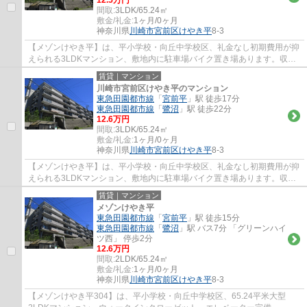
12.5万円
間取:
3LDK/65.24㎡
敷金/礼金:
1ヶ月/0ヶ月
神奈川県
川崎市宮前区
けやき平
8-3
【メゾンけやき平】は、平小学校・向丘中学校区、礼金なし初期費用が抑
えられる3LDKマンション、敷地内に駐車場バイク置き場あります。収納
豊富でウォークインクローゼット、便利なエ...
賃貸｜マンション
川崎市宮前区けやき平のマンション
東急田園都市線
「
宮前平
」駅 徒歩17分
東急田園都市線
「
鷺沼
」駅 徒歩22分
12.6万円
間取:
3LDK/65.24㎡
敷金/礼金:
1ヶ月/0ヶ月
神奈川県
川崎市宮前区
けやき平
8-3
【メゾンけやき平】は、平小学校・向丘中学校区、礼金なし初期費用が抑
えられる3LDKマンション、敷地内に駐車場バイク置き場あります。収納
豊富でウォークインクローゼット、便利なエ...
賃貸｜マンション
メゾンけやき平
東急田園都市線
「
宮前平
」駅 徒歩15分
東急田園都市線
「
鷺沼
」駅 バス7分 「グリーンハイ
ツ西」 停歩2分
12.6万円
間取:
2LDK/65.24㎡
敷金/礼金:
1ヶ月/0ヶ月
神奈川県
川崎市宮前区
けやき平
8-3
【メゾンけやき平304】は、平小学校・向丘中学校区、65.24平米大型