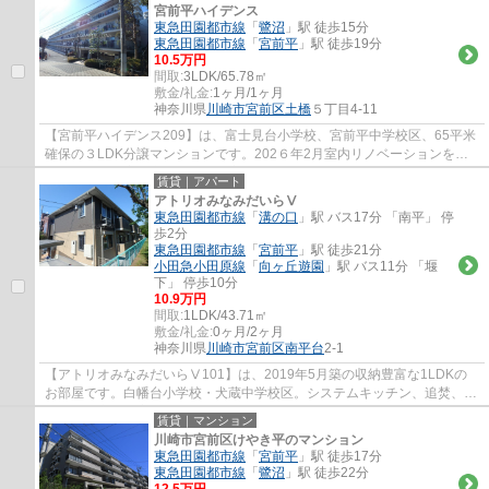
宮前平ハイデンス
東急田園都市線
「
鷺沼
」駅 徒歩15分
東急田園都市線
「
宮前平
」駅 徒歩19分
10.5万円
間取:
3LDK/65.78㎡
敷金/礼金:
1ヶ月/1ヶ月
神奈川県
川崎市宮前区
土橋
５丁目4-11
【宮前平ハイデンス209】は、富士見台小学校、宮前平中学校区、65平米
確保の３LDK分譲マンションです。202６年2月室内リノベーションを施
し、きれいな室内空間へ生まれ変わりました。...
賃貸｜アパート
アトリオみなみだいらⅤ
東急田園都市線
「
溝の口
」駅 バス17分 「南平」 停
歩2分
東急田園都市線
「
宮前平
」駅 徒歩21分
小田急小田原線
「
向ヶ丘遊園
」駅 バス11分 「堰
下」 停歩10分
10.9万円
間取:
1LDK/43.71㎡
敷金/礼金:
0ヶ月/2ヶ月
神奈川県
川崎市宮前区
南平台
2-1
【アトリオみなみだいらⅤ101】は、2019年5月築の収納豊富な1LDKの
お部屋です。白幡台小学校・犬蔵中学校区。システムキッチン、追焚、温
水洗浄便座、浴室乾燥機、ゆったりとした一坪風...
賃貸｜マンション
川崎市宮前区けやき平のマンション
東急田園都市線
「
宮前平
」駅 徒歩17分
東急田園都市線
「
鷺沼
」駅 徒歩22分