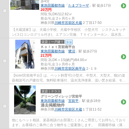
歩4分
東急田園都市線
「
たまプラーザ
」駅 徒歩17分
20万円
間取:
5LDK/112.62㎡
敷金/礼金:
2ヶ月/1ヶ月
神奈川県
川崎市宮前区
犬蔵
２丁目17-50
【犬蔵貸家】は、犬蔵小学校、犬蔵中学校区 小型犬可 システムキッチ
ン(３口コンログリル付き)、エアコン完備、ＴＶインターホン、温水洗浄
便座２台、駐車場２台無料、リビング１８...
賃貸｜一戸建て
新築
Ｋｏｌｅｔ宮前南平台
東急田園都市線
「
鷺沼
」駅 徒歩27分
21万円
間取:
2LDK＋1S(納戸)/84.00㎡
敷金/礼金:
1ヶ月/0ヶ月
神奈川県
川崎市宮前区
南平台
２-１９
【kolet宮前南平台】は、ペット飼育可(小型犬、中型犬、大型犬、猫)の楽
器相談可の戸建住宅。無料駐車場付、温水洗浄便座、追い焚き給湯、モニ
ター付きインターホン、対面キッチン、納...
賃貸｜テラス
グリーンヴィレッジ宮前平
東急田園都市線
「
宮前平
」駅 徒歩18分
過去掲載物件
神奈川県
川崎市宮前区
犬蔵
１丁目11-52
他にもペット相談、楽器相談のお部屋たくさんご用意してお待ちしており
ます。お客様のご条件に合う物件をご提案致します。 田園都市線（溝の