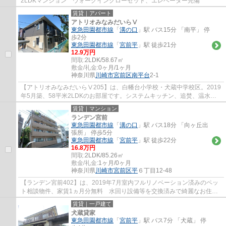
2LDKマンション ウォークインクローゼット、エレベーター完備
賃貸｜アパート
アトリオみなみだいらⅤ
東急田園都市線
「
溝の口
」駅 バス15分 「南平」 停
歩2分
東急田園都市線
「
宮前平
」駅 徒歩21分
12.9万円
間取:
2LDK/58.67㎡
敷金/礼金:
0ヶ月/1ヶ月
神奈川県
川崎市宮前区
南平台
2-1
【アトリオみなみだいらⅤ205】は、白幡台小学校・犬蔵中学校区。2019
年5月築、58平米2LDKのお部屋です。システムキッチン、追焚、温水洗
浄便座、浴室乾燥機、ゆったりとした一坪風呂と...
賃貸｜マンション
ランデン宮前
東急田園都市線
「
溝の口
」駅 バス18分 「向ヶ丘出
張所」 停歩5分
東急田園都市線
「
宮前平
」駅 徒歩22分
16.8万円
間取:
2LDK/85.26㎡
敷金/礼金:
1ヶ月/0ヶ月
神奈川県
川崎市宮前区
平
６丁目12-48
【ランデン宮前402】は、2019年7月室内フルリノベーション済みのペッ
ト相談物件、家賃1ヵ月分無料 水回り設備等を交換済みで綺麗なお住ま
いです。近隣にはスーパーやヤマダ電機、宮前...
賃貸｜一戸建て
犬蔵貸家
東急田園都市線
「
宮前平
」駅 バス7分 「犬蔵」 停