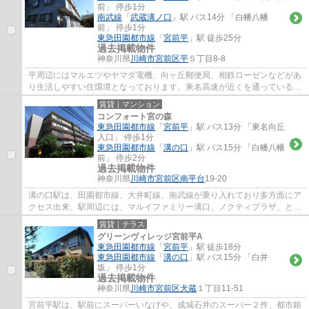
前」 停歩1分
南武線
「
武蔵溝ノ口
」駅 バス14分 「白幡八幡
前」 停歩1分
東急田園都市線
「
宮前平
」駅 徒歩25分
過去掲載物件
神奈川県
川崎市宮前区
平
５丁目8-8
平周辺にはマルエツやヤマダ電機、向ヶ丘郵便局、相鉄ローゼンなどがあ
り生活しやすい住環境となっております。東名高速が近くを通っているの
で、お車をお持ちの方は楽々遠征にもお出...
賃貸｜マンション
コンフォート宮の森
東急田園都市線
「
宮前平
」駅 バス13分 「東名向丘
入口」 停歩1分
東急田園都市線
「
溝の口
」駅 バス15分 「白幡八幡
前」 停歩2分
過去掲載物件
神奈川県
川崎市宮前区
南平台
19-20
溝の口駅は、田園都市線、大井町線、南武線が乗り入れており多方面にア
クセス出来、駅周辺には、マルイファミリー溝口、ノクティプラザ、とい
ったデパートやレストラン街、イトーヨー...
賃貸｜テラス
グリーンヴィレッジ宮前平A
東急田園都市線
「
宮前平
」駅 徒歩18分
東急田園都市線
「
溝の口
」駅 バス15分 「白井
坂」 停歩1分
過去掲載物件
神奈川県
川崎市宮前区
犬蔵
１丁目11-51
宮前平駅は、駅前にスーパーいなげや、成城石井のスーパー２件、都市銀