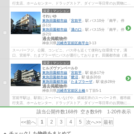
行支店、ホームセンター、ドラッグストア、ダイソー等日常のお買物に
は、事欠かないのと、駅北側には、宮前区役...
賃貸｜マンション
それいゆ
東急田園都市線
「
宮前平
」駅 バス10分 「南平」 停
歩1分
東急田園都市線
「
溝の口
」駅 バス15分 「南平」 停
歩2分
過去掲載物件
神奈川県
川崎市宮前区
南平台
3-13
スーパーフジ、公園、コンビニ、バス停も近くて便利な住環境です。溝
口、宮前平、たまプラーザにバスが運行しております。田園都市線（溝の
口駅・梶ヶ谷駅・宮崎台駅・宮前平駅・鷺沼...
賃貸｜マンション
ヒルズヴァンベールＤ
東急田園都市線
「
宮前平
」駅 徒歩17分
東急田園都市線
「
鷺沼
」駅 徒歩20分
東急田園都市線
「
たまプラーザ
」駅 徒歩28分
過去掲載物件
神奈川県
川崎市宮前区
土橋
５丁目5-1
宮前平駅は、駅前にスーパーいなげや、成城石井のスーパー２件、都市銀
行支店、ホームセンター、ドラッグストア、ダイソー等日常のお買物に
は、事欠かないのと、駅北側には、宮前区役...
該当公開件数
168
件 空き数
9
件
1-20
件表示
1
2
3
4
5
<<前へ
次へ>>
最初
チェックした物件をまとめて