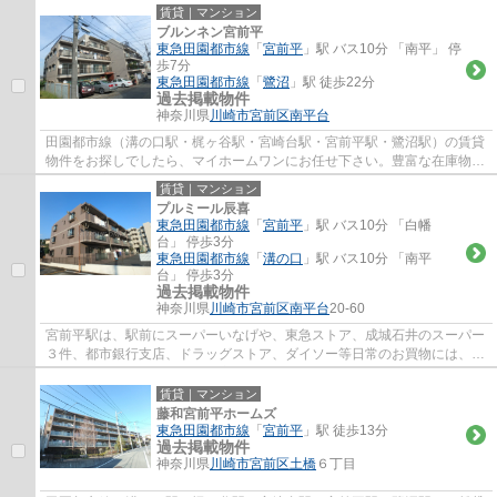
口駅・梶ヶ谷駅・宮崎台駅・宮前平駅・鷺...
賃貸｜マンション
ブルンネン宮前平
東急田園都市線
「
宮前平
」駅 バス10分 「南平」 停
歩7分
東急田園都市線
「
鷺沼
」駅 徒歩22分
過去掲載物件
神奈川県
川崎市宮前区
南平台
田園都市線（溝の口駅・梶ヶ谷駅・宮崎台駅・宮前平駅・鷺沼駅）の賃貸
物件をお探しでしたら、マイホームワンにお任せ下さい。豊富な在庫物件
から、お客様のご要望に合うお部屋をご提...
賃貸｜マンション
プルミール辰喜
東急田園都市線
「
宮前平
」駅 バス10分 「白幡
台」 停歩3分
東急田園都市線
「
溝の口
」駅 バス10分 「南平
台」 停歩3分
過去掲載物件
神奈川県
川崎市宮前区
南平台
20-60
宮前平駅は、駅前にスーパーいなげや、東急ストア、成城石井のスーパー
３件、都市銀行支店、ドラッグストア、ダイソー等日常のお買物には、事
欠かないのと、駅北側には、宮前区役所、...
賃貸｜マンション
藤和宮前平ホームズ
東急田園都市線
「
宮前平
」駅 徒歩13分
過去掲載物件
神奈川県
川崎市宮前区
土橋
６丁目