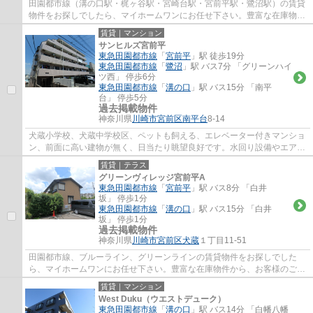
田園都市線（溝の口駅・梶ヶ谷駅・宮崎台駅・宮前平駅・鷺沼駅）の賃貸
物件をお探しでしたら、マイホームワンにお任せ下さい。豊富な在庫物件
から、お客様のご要望に合うお部屋をご提...
賃貸｜マンション
サンヒルズ宮前平
東急田園都市線
「
宮前平
」駅 徒歩19分
東急田園都市線
「
鷺沼
」駅 バス7分 「グリーンハイ
ツ西」 停歩6分
東急田園都市線
「
溝の口
」駅 バス15分 「南平
台」 停歩5分
過去掲載物件
神奈川県
川崎市宮前区
南平台
8-14
犬蔵小学校、犬蔵中学校区、ペットも飼える、エレベーター付きマンショ
ン、前面に高い建物が無く、日当たり眺望良好です。水回り設備やエアコ
ンを交換済みのお部屋は清潔感もあり、オ...
賃貸｜テラス
グリーンヴィレッジ宮前平A
東急田園都市線
「
宮前平
」駅 バス8分 「白井
坂」 停歩1分
東急田園都市線
「
溝の口
」駅 バス15分 「白井
坂」 停歩1分
過去掲載物件
神奈川県
川崎市宮前区
犬蔵
１丁目11-51
田園都市線、ブルーライン、グリーンラインの賃貸物件をお探しでした
ら、マイホームワンにお任せ下さい。豊富な在庫物件から、お客様のご要
望に合うお部屋をご提案致します。
賃貸｜マンション
West Duku（ウエストデューク）
東急田園都市線
「
溝の口
」駅 バス14分 「白幡八幡