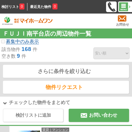
0
0
検討リスト
最近見た物件
お問合せ
ＦＵＪＩ南平台店の周辺物件一覧
募集中のみ表示
168
該当物件
件
9
空き数
件
さらに条件を絞り込む
物件リクエスト
チェックした物件をまとめて
検討リストに追加
お問い合わせ
賃貸｜マンション