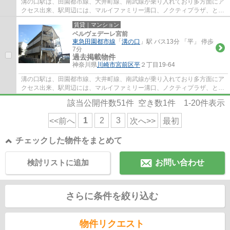
溝の口駅は、田園都市線、大井町線、南武線が乗り入れており多方面にア
クセス出来、駅周辺には、マルイファミリー溝口、ノクティプラザ、とい
ったデパートやレストラン街、イトーヨー...
賃貸｜マンション
ベルヴェデーレ宮前
東急田園都市線
「
溝の口
」駅 バス13分 「平」 停歩
7分
過去掲載物件
神奈川県
川崎市宮前区
平
２丁目19-64
溝の口駅は、田園都市線、大井町線、南武線が乗り入れており多方面にア
クセス出来、駅周辺には、マルイファミリー溝口、ノクティプラザ、とい
ったデパートやレストラン街、イトーヨー...
該当公開件数
51
件 空き数
1
件
1-20
件表示
1
2
3
<<前へ
次へ>>
最初
チェックした物件をまとめて
検討リストに追加
お問い合わせ
さらに条件を絞り込む
物件リクエスト