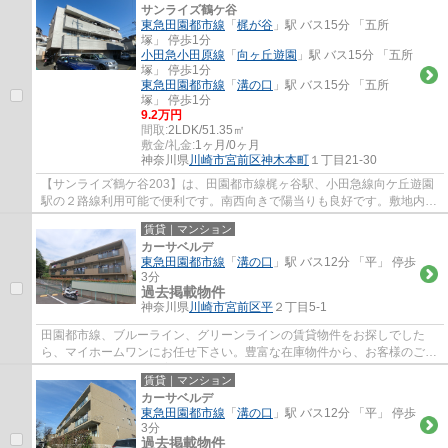
サンライズ鶴ケ谷
東急田園都市線
「
梶が谷
」駅 バス15分 「五所
塚」 停歩1分
小田急小田原線
「
向ヶ丘遊園
」駅 バス15分 「五所
塚」 停歩1分
東急田園都市線
「
溝の口
」駅 バス15分 「五所
塚」 停歩1分
9.2万円
間取:
2LDK/51.35㎡
敷金/礼金:
1ヶ月/0ヶ月
神奈川県
川崎市宮前区
神木本町
１丁目21-30
【サンライズ鶴ケ谷203】は、田園都市線梶ヶ谷駅、小田急線向ケ丘遊園
駅の２路線利用可能で便利です。南西向きで陽当りも良好です。敷地内に
駐車場もございます。
賃貸｜マンション
カーサベルデ
東急田園都市線
「
溝の口
」駅 バス12分 「平」 停歩
3分
過去掲載物件
神奈川県
川崎市宮前区
平
２丁目5-1
田園都市線、ブルーライン、グリーンラインの賃貸物件をお探しでした
ら、マイホームワンにお任せ下さい。豊富な在庫物件から、お客様のご要
望に合うお部屋をご提案致します。
賃貸｜マンション
カーサベルデ
東急田園都市線
「
溝の口
」駅 バス12分 「平」 停歩
3分
過去掲載物件