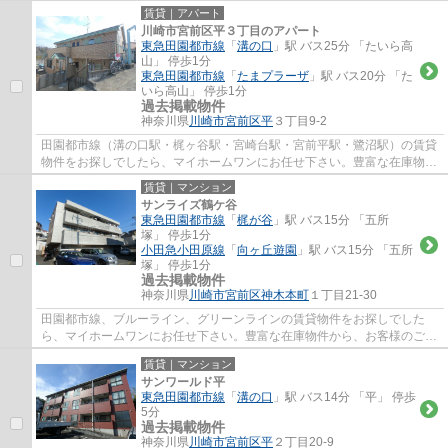
ったデパートやレストラン街、イトーヨー...
賃貸｜アパート
川崎市宮前区平３丁目のアパート
東急田園都市線
「
溝の口
」駅 バス25分 「たいら高
山」 停歩1分
東急田園都市線
「
たまプラーザ
」駅 バス20分 「た
いら高山」 停歩1分
過去掲載物件
神奈川県
川崎市宮前区
平
３丁目9-2
田園都市線（溝の口駅・梶ヶ谷駅・宮崎台駅・宮前平駅・鷺沼駅）の賃貸
物件をお探しでしたら、マイホームワンにお任せ下さい。豊富な在庫物件
から、お客様のご要望に合うお部屋をご提...
賃貸｜マンション
サンライズ鶴ケ谷
東急田園都市線
「
梶が谷
」駅 バス15分 「五所
塚」 停歩1分
小田急小田原線
「
向ヶ丘遊園
」駅 バス15分 「五所
塚」 停歩1分
過去掲載物件
神奈川県
川崎市宮前区
神木本町
１丁目21-30
田園都市線、ブルーライン、グリーンラインの賃貸物件をお探しでした
ら、マイホームワンにお任せ下さい。豊富な在庫物件から、お客様のご要
望に合うお部屋をご提案致します。
賃貸｜マンション
サンワールド平
東急田園都市線
「
溝の口
」駅 バス14分 「平」 停歩
5分
過去掲載物件
神奈川県
川崎市宮前区
平
２丁目20-9