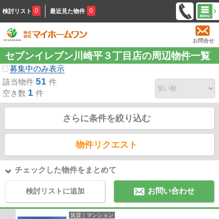
0
0
検討リスト
最近見た物件
お問合せ
セブンイレブン川崎平３丁目店の周辺物件一覧
募集中のみ表示
51
該当物件
件
1
空き数
件
さらに条件を絞り込む
物件リクエスト
チェックした物件をまとめて
検討リストに追加
お問い合わせ
賃貸｜マンション