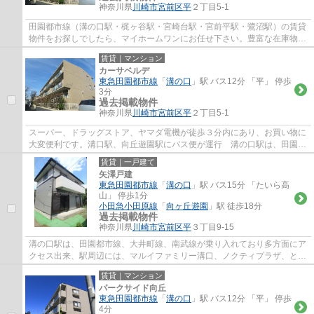
神奈川県
川崎市宮前区
平
２丁目5-1
田園都市線（溝の口駅・梶ヶ谷駅・宮崎台駅・宮前平駅・鷺沼駅）の賃貸
物件をお探しでしたら、マイホームワンにお任せ下さい。豊富な在庫物件
から、お客様のご要望に合うお部屋をご提...
賃貸｜マンション
カーサベルデ
東急田園都市線
「
溝の口
」駅 バス12分 「平」 停歩
3分
過去掲載物件
神奈川県
川崎市宮前区
平
２丁目5-1
スーパー、ドラッグストア、ヤマダ電機が徒歩３分内にあり、お買い物に
大変便利です。溝口駅、向丘遊園駅にバス便が運行 溝の口駅は、田園都
市線、大井町線、南武線が乗り入れており...
賃貸｜一戸建て
矢澤戸建
東急田園都市線
「
溝の口
」駅 バス15分 「たいら高
山」 停歩1分
小田急小田原線
「
向ヶ丘遊園
」駅 徒歩18分
過去掲載物件
神奈川県
川崎市宮前区
平
３丁目9-15
溝の口駅は、田園都市線、大井町線、南武線が乗り入れており多方面にア
クセス出来、駅周辺には、マルイファミリー溝口、ノクティプラザ、とい
ったデパートやレストラン街、イトーヨー...
賃貸｜マンション
パークサイド向丘
東急田園都市線
「
溝の口
」駅 バス12分 「平」 停歩
4分