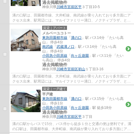
過去掲載物件
神奈川県
川崎市宮前区
平
３丁目10-5
溝の口駅は、田園都市線、大井町線、南武線が乗り入れており多方面にア
クセス出来、駅周辺には、マルイファミリー溝口、ノクティプラザ、とい
ったデパートやレストラン街、イトーヨー...
賃貸｜アパート
メルベーユコトー
東急田園都市線
「
溝の口
」駅 バス14分 「たいら高
山」 停歩4分
南武線
「
武蔵溝ノ口
」駅 バス14分 「たいら高
山」 停歩4分
小田急小田原線
「
向ヶ丘遊園
」駅 バス11分 「たい
ら高山」 停歩4分
過去掲載物件
神奈川県
川崎市宮前区
初山
１丁目3-16
溝の口駅は、田園都市線、大井町線、南武線が乗り入れており多方面にア
クセス出来、駅周辺には、マルイファミリー溝口、ノクティプラザ、とい
ったデパートやレストラン街、イトーヨー...
賃貸｜一戸建て
平戸建
東急田園都市線
「
溝の口
」駅 バス15分 「たいら高
山」 停歩1分
小田急小田原線
「
向ヶ丘遊園
」駅 徒歩18分
過去掲載物件
神奈川県
川崎市宮前区
平
３丁目
溝の口駅からバスで15分、バス停から徒歩１分と交通の便は便利です。溝
の口駅は、田園都市線、大井町線、南武線が乗り入れており多方面にアク