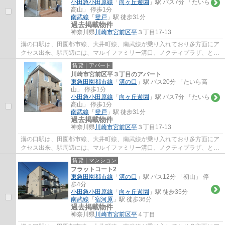
小田急小田原線
「
向ヶ丘遊園
」駅 バス7分 「たいら
高山」 停歩1分
南武線
「
登戸
」駅 徒歩31分
過去掲載物件
神奈川県
川崎市宮前区
平
３丁目17-13
溝の口駅は、田園都市線、大井町線、南武線が乗り入れており多方面にア
クセス出来、駅周辺には、マルイファミリー溝口、ノクティプラザ、とい
ったデパートやレストラン街、イトーヨー...
賃貸｜アパート
川崎市宮前区平３丁目のアパート
東急田園都市線
「
溝の口
」駅 バス20分 「たいら高
山」 停歩1分
小田急小田原線
「
向ヶ丘遊園
」駅 バス7分 「たいら
高山」 停歩1分
南武線
「
登戸
」駅 徒歩31分
過去掲載物件
神奈川県
川崎市宮前区
平
３丁目17-13
溝の口駅は、田園都市線、大井町線、南武線が乗り入れており多方面にア
クセス出来、駅周辺には、マルイファミリー溝口、ノクティプラザ、とい
ったデパートやレストラン街、イトーヨー...
賃貸｜マンション
フラットコート2
東急田園都市線
「
溝の口
」駅 バス12分 「初山」 停
歩4分
小田急小田原線
「
向ヶ丘遊園
」駅 徒歩35分
南武線
「
宿河原
」駅 徒歩36分
過去掲載物件
神奈川県
川崎市宮前区
平
４丁目