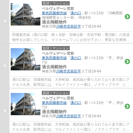
セス出来、駅周辺には、マルイファミリー...
賃貸｜マンション
ベルヴェデーレ宮前
東急田園都市線
「
溝の口
」駅 バス13分 「川崎西部
地域療育センター前」 停歩4分
過去掲載物件
神奈川県
川崎市宮前区
平
２丁目19-64
田園都市線（溝の口駅・梶ヶ谷駅・宮崎台駅・宮前平駅・鷺沼駅）の賃貸
物件をお探しでしたら、マイホームワンにお任せ下さい。豊富な在庫物件
から、お客様のご要望に合うお部屋をご提...
賃貸｜マンション
ベルヴェデーレ宮前
東急田園都市線
「
溝の口
」駅 バス13分 「平」 停歩
7分
過去掲載物件
神奈川県
川崎市宮前区
平
２丁目19-64
溝の口駅は、田園都市線、大井町線、南武線が乗り入れており多方面にア
クセス出来、駅周辺には、マルイファミリー溝口、ノクティプラザ、とい
ったデパートやレストラン街、イトーヨー...
賃貸｜マンション
ベルヴェデーレ宮前
東急田園都市線
「
溝の口
」駅 バス13分 「平」 停歩
7分
過去掲載物件
神奈川県
川崎市宮前区
平
２丁目19-64
溝の口駅は、田園都市線、大井町線、南武線が乗り入れており多方面にア
クセス出来、駅周辺には、マルイファミリー溝口、ノクティプラザ、とい