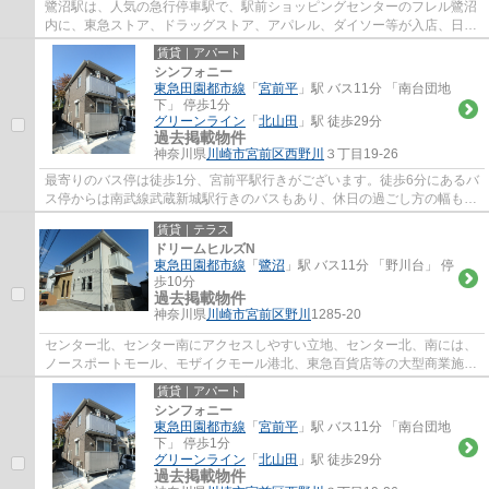
鷺沼駅は、人気の急行停車駅で、駅前ショッピングセンターのフレル鷺沼
内に、東急ストア、ドラッグストア、アパレル、ダイソー等が入店、日常
のお買い物に便利で、周辺には、飲食店街...
賃貸｜アパート
シンフォニー
東急田園都市線
「
宮前平
」駅 バス11分 「南台団地
下」 停歩1分
グリーンライン
「
北山田
」駅 徒歩29分
過去掲載物件
神奈川県
川崎市宮前区
西野川
３丁目19-26
最寄りのバス停は徒歩1分、宮前平駅行きがございます。徒歩6分にあるバ
ス停からは南武線武蔵新城駅行きのバスもあり、休日の過ごし方の幅も広
がります。田園都市線（溝の口駅・梶ヶ谷...
賃貸｜テラス
ドリームヒルズN
東急田園都市線
「
鷺沼
」駅 バス11分 「野川台」 停
歩10分
過去掲載物件
神奈川県
川崎市宮前区
野川
1285-20
センター北、センター南にアクセスしやすい立地、センター北、南には、
ノースポートモール、モザイクモール港北、東急百貨店等の大型商業施設
が利用しやすいので休日の過ごし方の幅も...
賃貸｜アパート
シンフォニー
東急田園都市線
「
宮前平
」駅 バス11分 「南台団地
下」 停歩1分
グリーンライン
「
北山田
」駅 徒歩29分
過去掲載物件