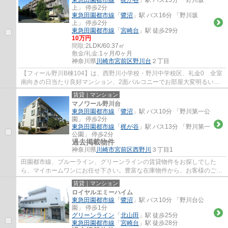
東急田園都市線
「
梶が谷
」駅 バス15分 「野川坂
上」 停歩2分
東急田園都市線
「
鷺沼
」駅 バス16分 「野川坂
上」 停歩2分
東急田園都市線
「
宮崎台
」駅 徒歩29分
10万円
間取:
2LDK/60.37㎡
敷金/礼金:
1ヶ月/0ヶ月
神奈川県
川崎市宮前区
野川台
２丁目
【フィール野川B棟104】は、西野川小学校・野川中学校区、礼金0 全室
南向きの日当たり良好マンション、2面バルコニーでお部屋大変明るいで
す。
賃貸｜マンション
マノワール野川台
東急田園都市線
「
鷺沼
」駅 バス10分 「野川第一公
園」 停歩2分
東急田園都市線
「
梶が谷
」駅 バス13分 「野川第一
公園」 停歩2分
過去掲載物件
神奈川県
川崎市宮前区
西野川
３丁目1
田園都市線、ブルーライン、グリーンラインの賃貸物件をお探しでした
ら、マイホームワンにお任せ下さい。豊富な在庫物件から、お客様のご要
望に合うお部屋をご提案致します。
賃貸｜マンション
ロイヤルエミーハイム
東急田園都市線
「
鷺沼
」駅 バス10分 「野川台公
園」 停歩1分
グリーンライン
「
北山田
」駅 徒歩25分
東急田園都市線
「
宮崎台
」駅 徒歩28分