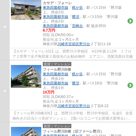
カサデ・フォーレ
東急田園都市線
「
梶が谷
」駅 バス15分 「野川坂
上」 停歩2分
東急田園都市線
「
鷺沼
」駅 バス15分 「野川坂
上」 停歩2分
東急田園都市線
「
宮崎台
」駅 徒歩30分
8.7万円
間取:
2LDK/50.00㎡
敷金/礼金:
1ヶ月/1ヶ月
神奈川県
川崎市宮前区
野川台
２丁目11-18
【カサデ・フォーレ102】は、西野川小学校区 H10年築２LDK １フロ
ア２世帯で全戸角部屋２面採光のお勧め物件 エアコン、洗髪洗面台完備
賃貸｜マンション
フィール野川B棟
東急田園都市線
「
梶が谷
」駅 バス15分 「野川坂
上」 停歩1分
東急田園都市線
「
鷺沼
」駅 バス16分 「野川坂
上」 停歩1分
10万円
間取:
2LDK/60.37㎡
敷金/礼金:
1ヶ月/0ヶ月
神奈川県
川崎市宮前区
野川台
２丁目8-22
【フィール野川B棟306】は、西野川小学校・野川中学校区、礼金0 全室
南向きの日当たり良好マンション、2面バルコニーでお部屋大変明るいで
す。
賃貸｜マンション
フィール野川B棟（旧ファーレ野川）