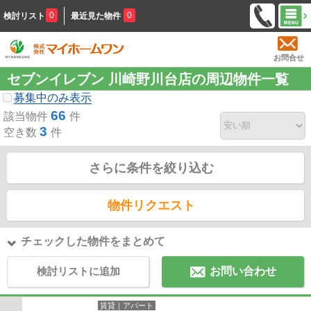
0
0
検討リスト
最近見た物件
お問合せ
セブンイレブン 川崎野川台店の周辺物件一覧
募集中のみ表示
66
該当物件
件
3
空き数
件
さらに条件を絞り込む
物件リクエスト
チェックした物件をまとめて
検討リストに追加
お問い合わせ
賃貸｜アパート