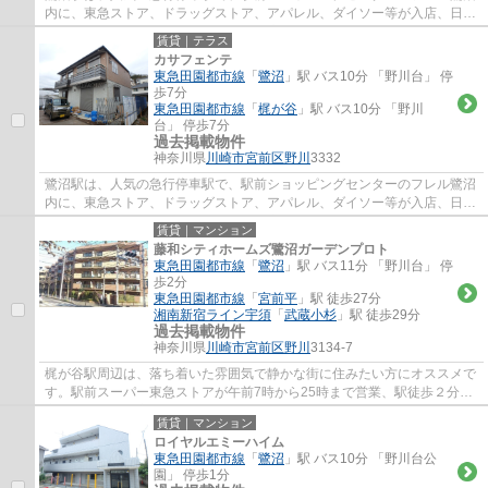
内に、東急ストア、ドラッグストア、アパレル、ダイソー等が入店、日常
のお買い物に便利で、周辺には、飲食店街...
賃貸｜テラス
カサフェンテ
東急田園都市線
「
鷺沼
」駅 バス10分 「野川台」 停
歩7分
東急田園都市線
「
梶が谷
」駅 バス10分 「野川
台」 停歩7分
過去掲載物件
神奈川県
川崎市宮前区
野川
3332
鷺沼駅は、人気の急行停車駅で、駅前ショッピングセンターのフレル鷺沼
内に、東急ストア、ドラッグストア、アパレル、ダイソー等が入店、日常
のお買い物に便利で、周辺には、飲食店街...
賃貸｜マンション
藤和シティホームズ鷺沼ガーデンプロト
東急田園都市線
「
鷺沼
」駅 バス11分 「野川台」 停
歩2分
東急田園都市線
「
宮前平
」駅 徒歩27分
湘南新宿ライン宇須
「
武蔵小杉
」駅 徒歩29分
過去掲載物件
神奈川県
川崎市宮前区
野川
3134-7
梶が谷駅周辺は、落ち着いた雰囲気で静かな街に住みたい方にオススメで
す。駅前スーパー東急ストアが午前7時から25時まで営業、駅徒歩２分の
高津郵便局は、高津区の本局で不在時の荷物...
賃貸｜マンション
ロイヤルエミーハイム
東急田園都市線
「
鷺沼
」駅 バス10分 「野川台公
園」 停歩1分