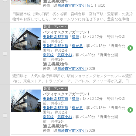
過去掲載物件
神奈川県
川崎市宮前区
野川台
１丁目10
田園都市線（溝の口駅・梶ヶ谷駅・宮崎台駅・宮前平駅・鷺沼駅）の賃貸
物件をお探しでしたら、マイホームワンにお任せ下さい。豊富な在庫物件
から、お客様のご要望に合うお部屋をご提...
賃貸｜アパート
パティオスクエアガーデンⅠ
東急田園都市線
「
鷺沼
」駅 バス12分 「野川台公園
前」 停歩2分
東急田園都市線
「
梶が谷
」駅 バス18分 「野川台公
園前」 停歩2分
南武線
「
武蔵小杉
」駅 バス30分 「野川台公園
前」 停歩2分
過去掲載物件
神奈川県
川崎市宮前区
野川
3026
鷺沼駅は、人気の急行停車駅で、駅前ショッピングセンターのフレル鷺沼
内に、東急ストア、ドラッグストア、アパレル、ダイソー等が入店、日常
のお買い物に便利で、周辺には、飲食店街...
賃貸｜アパート
パティオスクエアガーデンⅠ
東急田園都市線
「
鷺沼
」駅 バス12分 「野川台公園
前」 停歩2分
東急田園都市線
「
梶が谷
」駅 バス18分 「野川台公
園前」 停歩2分
南武線
「
武蔵小杉
」駅 バス30分 「野川台公園
前」 停歩2分
過去掲載物件
神奈川県
川崎市宮前区
野川
3026