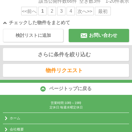
該当公開件数
66
件 空き数
3
件
1-20
件表示
1
2
3
4
<<前へ
次へ>>
最初
チェックした物件をまとめて
検討リストに追加
お問い合わせ
さらに条件を絞り込む
物件リクエスト
ページトップに戻る
営業時間:10時～19時
定休日:毎週水曜定休日
ホーム
会社概要