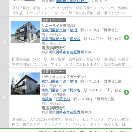
神奈川県
川崎市宮前区
西野川
３丁目19-26
宮前平駅は、駅前にスーパーいなげや、成城石井のスーパー２件、都市銀
行支店、ドラッグストア、ダイソー等日常のお買物には、事欠かないの
と、駅北側には、宮前区役所、宮前図書館、...
賃貸｜アパート
サニーサイド野川台5
東急田園都市線
「
鷺沼
」駅 バス10分 「野川台公
園」 停歩3分
東急田園都市線
「
梶が谷
」駅 バス20分 「野川台公
園」 停歩3分
過去掲載物件
神奈川県
川崎市宮前区
野川
3240-2
田園都市線（溝の口駅・梶ヶ谷駅・宮崎台駅・宮前平駅・鷺沼駅）の賃貸
物件をお探しでしたら、マイホームワンにお任せ下さい。豊富な在庫物件
から、お客様のご要望に合うお部屋をご提...
賃貸｜アパート
パティオスクエアガーデンⅠ
東急田園都市線
「
鷺沼
」駅 バス12分 「野川台公園
前」 停歩2分
東急田園都市線
「
梶が谷
」駅 バス18分 「野川台公
園前」 停歩2分
南武線
「
武蔵小杉
」駅 バス30分 「野川台公園
前」 停歩2分
過去掲載物件
神奈川県
川崎市宮前区
野川
3026
鷺沼駅は、人気の急行停車駅で、駅前ショッピングセンターのフレル鷺沼
内に、東急ストア、ドラッグストア、アパレル、ダイソー等が入店、日常
のお買い物に便利で、周辺には、飲食店街...