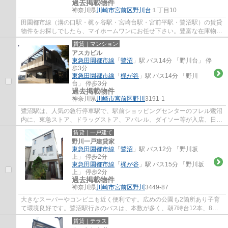
過去掲載物件
神奈川県
川崎市宮前区
野川台
１丁目10
田園都市線（溝の口駅・梶ヶ谷駅・宮崎台駅・宮前平駅・鷺沼駅）の賃貸
物件をお探しでしたら、マイホームワンにお任せ下さい。豊富な在庫物件
から、お客様のご要望に合うお部屋をご提...
賃貸｜マンション
アスカビル
東急田園都市線
「
鷺沼
」駅 バス14分 「野川台」 停
歩3分
東急田園都市線
「
梶が谷
」駅 バス14分 「野川
台」 停歩3分
過去掲載物件
神奈川県
川崎市宮前区
野川
3191-1
鷺沼駅は、人気の急行停車駅で、駅前ショッピングセンターのフレル鷺沼
内に、東急ストア、ドラッグストア、アパレル、ダイソー等が入店、日常
のお買い物に便利で、周辺には、飲食店街...
賃貸｜一戸建て
野川一戸建貸家
東急田園都市線
「
鷺沼
」駅 バス12分 「野川坂
上」 停歩2分
東急田園都市線
「
梶が谷
」駅 バス15分 「野川坂
上」 停歩2分
過去掲載物件
神奈川県
川崎市宮前区
野川
3449-87
大きなスーパーやコンビニも近く便利です。広めの公園も2箇所あり子育
て環境良好です。鷺沼駅行きのバスは、本数が多く、朝7時台12本、8時
台13本、深夜バスも25時過ぎまで運行しており...
賃貸｜テラス