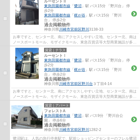
ルーセントⅡ
東急田園都市線
「
鷺沼
」駅 バス15分 「野川台」 停
歩2分
東急田園都市線
「
梶が谷
」駅 バス15分 「野川
台」 停歩2分
過去掲載物件
神奈川県
川崎市宮前区
野川
3138-33
お車ですと、センター北、南にアクセスしやすい立地、センター北、南は
ノースポートモール、モザイクモール、東急百貨店等大型商業施設が多
く、休日の過ごし方の幅も広がります。田園...
賃貸｜テラス
ルーセントⅠ
東急田園都市線
「
鷺沼
」駅 バス15分 「野川台」 停
歩2分
東急田園都市線
「
梶が谷
」駅 バス15分 「野川
台」 停歩2分
過去掲載物件
神奈川県
川崎市宮前区
野川台
３丁目4-14
お車ですと、センター北、南にアクセスしやすい立地、センター北、南は
ノースポートモール、モザイクモール、東急百貨店等大型商業施設が多
く、休日の過ごし方の幅も広がります。田園...
賃貸｜アパート
フォレストA
東急田園都市線
「
鷺沼
」駅 バス9分 「野川台公
園」 停歩6分
過去掲載物件
神奈川県
川崎市宮前区
野川
1282-2
鷺沼駅は、人気の急行停車駅で、駅前ショッピングセンターのフレル鷺沼