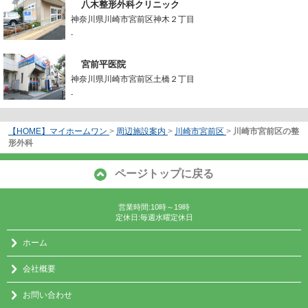
八木整形外科クリニック
神奈川県川崎市宮前区神木２丁目
-
宮前平医院
神奈川県川崎市宮前区土橋２丁目
-
【HOME】マイホームワン
>
周辺施設案内
>
川崎市宮前区
>
川崎市宮前区の整
形外科
ページトップに戻る
営業時間:10時～19時
定休日:毎週水曜定休日
ホーム
会社概要
お問い合わせ