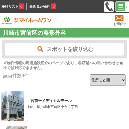
0
0
検討リスト
最近見た物件
お問合せ
川崎市宮前区の整形外科
スポットを絞り込む
※物件情報の周辺施設紹介のページであり、各店舗への問い合わせは当
社では対応できません。
該当件数
3
件
宮前平メディカルモール
神奈川県川崎市宮前区小台２丁目
-