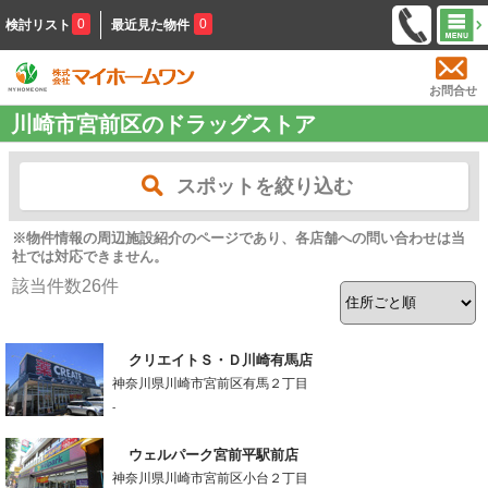
0
0
検討リスト
最近見た物件
お問合せ
川崎市宮前区のドラッグストア
スポットを絞り込む
※物件情報の周辺施設紹介のページであり、各店舗への問い合わせは当
社では対応できません。
該当件数
26
件
クリエイトＳ・Ｄ川崎有馬店
神奈川県川崎市宮前区有馬２丁目
-
ウェルパーク宮前平駅前店
神奈川県川崎市宮前区小台２丁目