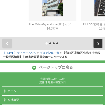
The Mitz-Miyazakidai(ザミッツミヤザキダイ)
BLESS宮崎台
14.3万円
15.
【HOME】マイホームワン
>
ブログ記事一覧
>
【宮前区 高津区小学校 中学校
一覧学区情報】川崎市教育委員会ホームページより
ページトップに戻る
営業時間:10時～19時
定休日:毎週水曜定休日
ホーム
会社概要