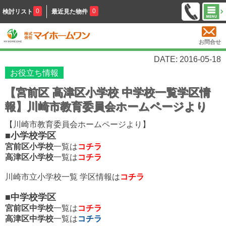
0
0
検討リスト
最近見た物件
お問合せ
DATE: 2016-05-18
お役立ち情報
【宮前区 高津区小学校 中学校一覧学区情
報】川崎市教育委員会ホームページより
【川崎市教育委員会ホームページより
】
■小学校学区
宮前区小学校
一覧は
コチラ
高津区小学校
一覧は
コチラ
川崎市立小学校一覧 学区情報は
コチラ
■中学校学区
宮前区中学校
一覧は
コチラ
高津区中学校
一覧は
コチラ