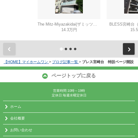
The Mitz-Miyazakidai(ザミッツミヤザキダイ)
BLESS宮崎台
14.3万円
15.
【HOME】マイホームワン
>
ブログ記事一覧
>
ブレス宮崎台 特設ページ開設
ページトップに戻る
営業時間:10時～19時
定休日:毎週水曜定休日
ホーム
会社概要
お問い合わせ