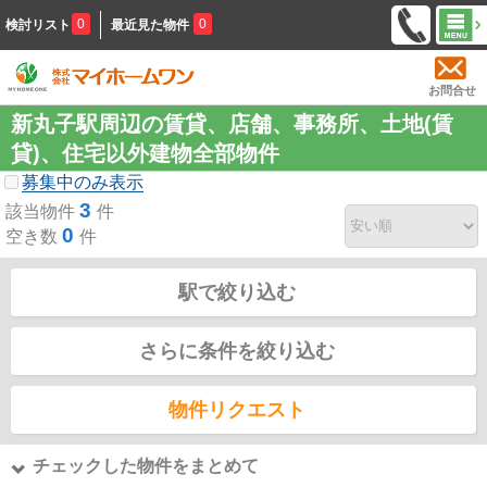
0
0
検討リスト
最近見た物件
お問合せ
新丸子駅周辺の賃貸、店舗、事務所、土地(賃
貸)、住宅以外建物全部物件
募集中のみ表示
3
該当物件
件
0
空き数
件
駅で絞り込む
さらに条件を絞り込む
物件リクエスト
チェックした物件をまとめて