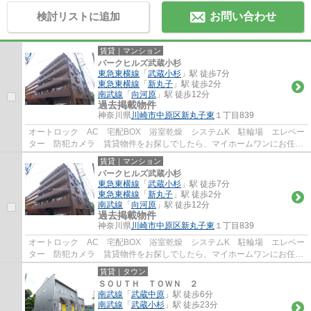
検討リストに追加
お問い合わせ
賃貸｜マンション
パークヒルズ武蔵小杉
東急東横線
「
武蔵小杉
」駅 徒歩7分
東急東横線
「
新丸子
」駅 徒歩2分
南武線
「
向河原
」駅 徒歩12分
過去掲載物件
神奈川県
川崎市中原区
新丸子東
１丁目839
オートロック AC 宅配BOX 浴室乾燥 システムK 駐輪場 エレベー
ター 防犯カメラ 賃貸物件をお探しでしたら、マイホームワンにお任せ
下さい。豊富な在庫物件から、お客様のご要...
賃貸｜マンション
パークヒルズ武蔵小杉
東急東横線
「
武蔵小杉
」駅 徒歩7分
東急東横線
「
新丸子
」駅 徒歩2分
南武線
「
向河原
」駅 徒歩12分
過去掲載物件
神奈川県
川崎市中原区
新丸子東
１丁目839
オートロック AC 宅配BOX 浴室乾燥 システムK 駐輪場 エレベー
ター 防犯カメラ 賃貸物件をお探しでしたら、マイホームワンにお任せ
下さい。豊富な在庫物件から、お客様のご要...
賃貸｜タウン
ＳＯＵＴＨ ＴＯＷＮ ２
南武線
「
武蔵中原
」駅 徒歩6分
南武線
「
武蔵小杉
」駅 徒歩23分