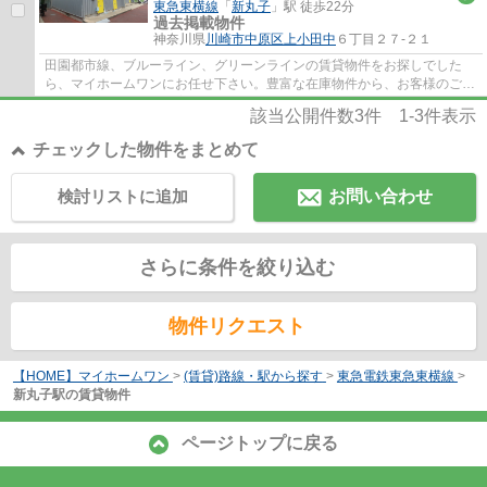
東急東横線
「
新丸子
」駅 徒歩22分
過去掲載物件
神奈川県
川崎市中原区
上小田中
６丁目２７-２１
田園都市線、ブルーライン、グリーンラインの賃貸物件をお探しでした
ら、マイホームワンにお任せ下さい。豊富な在庫物件から、お客様のご要
望に合うお部屋をご提案致します。
該当公開件数
3
件
1-3
件表示
チェックした物件をまとめて
検討リストに追加
お問い合わせ
さらに条件を絞り込む
物件リクエスト
【HOME】マイホームワン
>
(賃貸)路線・駅から探す
>
東急電鉄東急東横線
>
新丸子駅の賃貸物件
ページトップに戻る