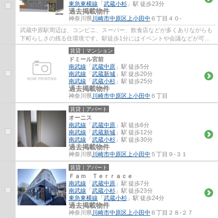
東急東横線
「
武蔵小杉
」駅 徒歩23分
過去掲載物件
神奈川県
川崎市中原区
上小田中
６丁目４０-
武蔵中原駅周辺は、コンビニ、スーパー、飲食店などが多くありながらも
下町らしさの残る住環境です。駅徒歩1分にはイベントや会議などが可能
な「エポック中原」がございます。
賃貸｜マンション
ドミール宮前
南武線
「
武蔵中原
」駅 徒歩5分
南武線
「
武蔵新城
」駅 徒歩20分
南武線
「
武蔵小杉
」駅 徒歩25分
過去掲載物件
神奈川県
川崎市中原区
上小田中
６丁目
賃貸｜アパート
オーニス
南武線
「
武蔵中原
」駅 徒歩6分
南武線
「
武蔵新城
」駅 徒歩12分
南武線
「
武蔵小杉
」駅 徒歩30分
過去掲載物件
神奈川県
川崎市中原区
上小田中
５丁目９-３１
賃貸｜アパート
Ｆａｍ Ｔｅｒｒａｃｅ
南武線
「
武蔵中原
」駅 徒歩7分
南武線
「
武蔵小杉
」駅 徒歩23分
東急東横線
「
武蔵小杉
」駅 徒歩24分
過去掲載物件
神奈川県
川崎市中原区
上小田中
６丁目２８-２７