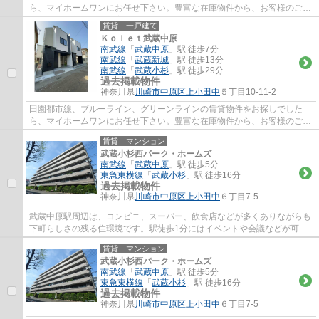
ら、マイホームワンにお任せ下さい。豊富な在庫物件から、お客様のご要
望に合うお部屋をご提案致します。
賃貸｜一戸建て
Ｋｏｌｅｔ武蔵中原
南武線
「
武蔵中原
」駅 徒歩7分
南武線
「
武蔵新城
」駅 徒歩13分
南武線
「
武蔵小杉
」駅 徒歩29分
過去掲載物件
神奈川県
川崎市中原区
上小田中
５丁目10-11-2
田園都市線、ブルーライン、グリーンラインの賃貸物件をお探しでした
ら、マイホームワンにお任せ下さい。豊富な在庫物件から、お客様のご要
望に合うお部屋をご提案致します。
賃貸｜マンション
武蔵小杉西パーク・ホームズ
南武線
「
武蔵中原
」駅 徒歩5分
東急東横線
「
武蔵小杉
」駅 徒歩16分
過去掲載物件
神奈川県
川崎市中原区
上小田中
６丁目7-5
武蔵中原駅周辺は、コンビニ、スーパー、飲食店などが多くありながらも
下町らしさの残る住環境です。駅徒歩1分にはイベントや会議などが可能
な「エポック中原」がございます。田園都市...
賃貸｜マンション
武蔵小杉西パーク・ホームズ
南武線
「
武蔵中原
」駅 徒歩5分
東急東横線
「
武蔵小杉
」駅 徒歩16分
過去掲載物件
神奈川県
川崎市中原区
上小田中
６丁目7-5