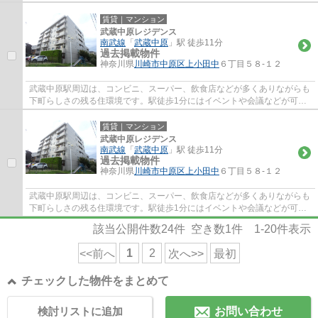
賃貸｜マンション
武蔵中原レジデンス
南武線
「
武蔵中原
」駅 徒歩11分
過去掲載物件
神奈川県
川崎市中原区
上小田中
６丁目５８-１２
武蔵中原駅周辺は、コンビニ、スーパー、飲食店などが多くありながらも
下町らしさの残る住環境です。駅徒歩1分にはイベントや会議などが可能
な「エポック中原」がございます。田園都市...
賃貸｜マンション
武蔵中原レジデンス
南武線
「
武蔵中原
」駅 徒歩11分
過去掲載物件
神奈川県
川崎市中原区
上小田中
６丁目５８-１２
武蔵中原駅周辺は、コンビニ、スーパー、飲食店などが多くありながらも
下町らしさの残る住環境です。駅徒歩1分にはイベントや会議などが可能
な「エポック中原」がございます。田園都市...
該当公開件数
24
件 空き数
1
件
1-20
件表示
1
2
<<前へ
次へ>>
最初
チェックした物件をまとめて
検討リストに追加
お問い合わせ