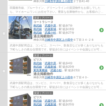
神奈川県
川崎市中原区
上小田中
２丁目41-40
田園都市線、ブルーライン、グリーンラインの賃貸物件をお探しでした
ら、マイホームワンにお任せ下さい。豊富な在庫物件から、お客様のご要
望に合うお部屋をご提案致します。
賃貸｜アパート
コートラシーヌ
南武線
「
武蔵中原
」駅 徒歩7分
南武線
「
武蔵新城
」駅 徒歩19分
南武線
「
武蔵小杉
」駅 徒歩27分
過去掲載物件
神奈川県
川崎市中原区
上小田中
６丁目３４-２８
武蔵中原駅周辺は、コンビニ、スーパー、飲食店などが多くありながらも
下町らしさの残る住環境です。駅徒歩1分にはイベントや会議などが可能
な「エポック中原」がございます。 田園都...
賃貸｜アパート
ピリス
南武線
「
武蔵中原
」駅 徒歩4分
南武線
「
武蔵新城
」駅 徒歩20分
東急東横線
「
武蔵小杉
」駅 徒歩23分
過去掲載物件
神奈川県
川崎市中原区
上小田中
６丁目４０-
武蔵中原駅周辺は、コンビニ、スーパー、飲食店などが多くありながらも
下町らしさの残る住環境です。駅徒歩1分にはイベントや会議などが可能
な「エポック中原」がございます。
賃貸｜アパート
ピリス
南武線
「
武蔵中原
」駅 徒歩4分
南武線
「
武蔵新城
」駅 徒歩20分