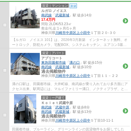
賃貸｜マンション
新築
ルガロ ノイエス
南武線
「
武蔵新城
」駅 徒歩14分
17.4万円
間取:
2LDK/53.23㎡
敷金/礼金:
1ヶ月/1ヶ月
神奈川県
川崎市中原区
上小田中
１丁目２０-３０
【ルガロ ノイエス 101】は、2026年3月新築 インターネット無料、オ
ートロック、防犯カメラ、宅配BOX、システムキッチン、エアコン3基、
洗髪洗面台、追焚、温水洗浄便座、バス乾燥等...
賃貸｜アパート
アプリコート
東急田園都市線
「
溝の口
」駅 徒歩15分
南武線
「
武蔵新城
」駅 徒歩10分
過去掲載物件
神奈川県
川崎市中原区
上小田中
１丁目１１－２２
溝の口駅は、田園都市線、大井町線、南武線が乗り入れており多方面にア
クセス出来、駅周辺には、マルイファミリー溝口、ノクティプラザ、とい
ったデパートやレストラン街、イトーヨー...
賃貸｜一戸建て
Ｋｏｌｅｔ武蔵中原
南武線
「
武蔵中原
」駅 徒歩8分
南武線
「
武蔵新城
」駅 徒歩13分
過去掲載物件
神奈川県
川崎市中原区
上小田中
５丁目10-11-1
田園都市線、ブルーライン、グリーンラインの賃貸物件をお探しでした