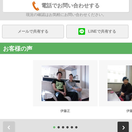
電話でお問い合わせする
現況の確認はお気軽にお問い合わせください。
メールで共有する
LINEで共有する
お客様の声
伊藤正
伊
前