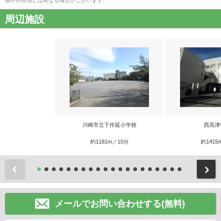
物件所在地とは異なる場合がございます。
周辺施設
川崎市立下作延小学校
西高津
約1181m／15分
約1415
前
メールでお問い合わせする(無料)