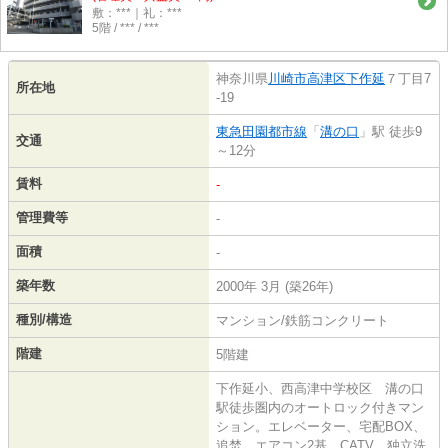
敷：***｜礼：***
5階 / *** / ***
神奈川県
川崎市高津区
下作延
７丁目7
所在地
-19
東急田園都市線
「
溝の口
」駅 徒歩9
交通
～12分
賃料
-
管理費等
-
面積
-
築年数
2000年 3月 (築26年)
種別/構造
マンション/鉄筋コンクリート
階建
5階建
下作延小、西高津中学校区 溝の口
駅徒歩圏内のオートロック付きマン
ション。エレベーター、宅配BOX、
追焚、エアコン2基、CATV、独立洗