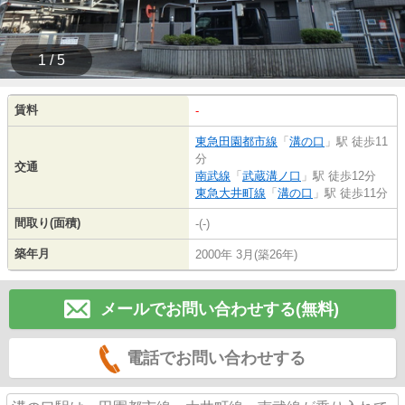
1 / 5
賃料
-
東急田園都市線
「
溝の口
」駅 徒歩11
分
交通
南武線
「
武蔵溝ノ口
」駅 徒歩12分
東急大井町線
「
溝の口
」駅 徒歩11分
間取り(面積)
-(-)
築年月
2000年 3月(築26年)
メールでお問い合わせする(無料)
電話でお問い合わせする