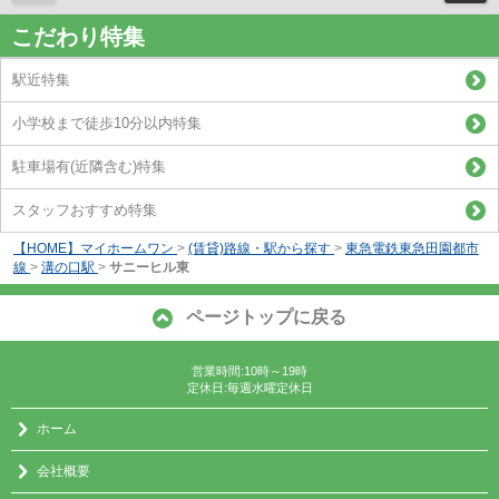
こだわり特集
駅近特集
小学校まで徒歩10分以内特集
駐車場有(近隣含む)特集
スタッフおすすめ特集
【HOME】マイホームワン
>
(賃貸)路線・駅から探す
>
東急電鉄東急田園都市
線
>
溝の口駅
>
サニーヒル東
ページトップに戻る
営業時間:10時～19時
定休日:毎週水曜定休日
ホーム
会社概要