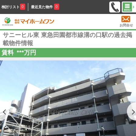
0
0
検討リスト
最近見た物件
お問合せ
サニーヒル東 東急田園都市線溝の口駅の過去掲
載物件情報
賃料
***
万円