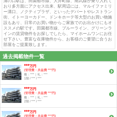
溝の口駅は、田園都市線、大井町線、南武線が乗り入れて
おり多方面にアクセス出来、駅周辺には、マルイファミリ
ー溝口、ノクティプラザ、といったデパートやレストラン
街、イトーヨーカドー、ドンキホーテ等大型のお買い物施
設もあり、日常のお買い物からご家族でのお出かけにもオ
ススメの駅です。田園都市線、ブルーライン、グリーンラ
インの賃貸物件をお探しでしたら、マイホームワンにお任
せ下さい。豊富な在庫物件から、お客様のご要望に合うお
部屋をご提案致します。
過去掲載物件一覧
***
万円
(管理費・共益費 ***円)
敷：***｜礼：***
1階 / *** / ***
***
万円
(管理費・共益費 ***円)
敷：***｜礼：***
2階 / *** / ***
***
万円
(管理費・共益費 ***円)