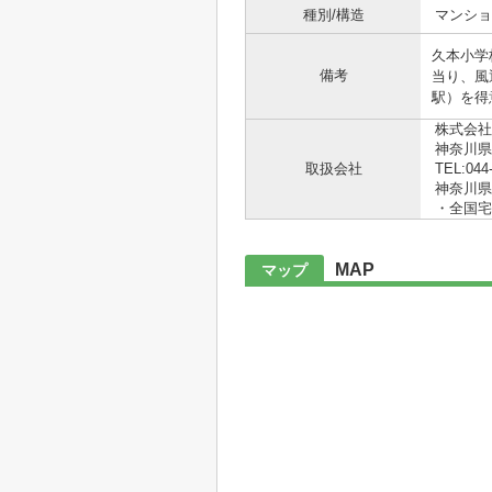
種別/構造
マンショ
久本小学
備考
当り、風
駅）を得
株式会社
神奈川県
取扱会社
TEL:044
神奈川県知
・全国宅
MAP
マップ