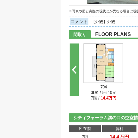
※写真や図と実際の現状とが異なる場合は現
コメント
【外観】外観
FLOOR PLANS
間取り
704
3DK / 56.10㎡
7階 /
14.4万円
シティフォーラム溝の口の空室情
所在階
賃料
14.4万円
7階