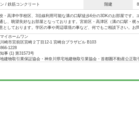
ン / 鉄筋コンクリート
階建
校・高津中学校区、3沿線利用可能な溝の口駅徒歩6分の3DKのお部屋です。
通し、眺望良好なお部屋となっております。宮前区・高津区（溝の口駅・梶
意としております。学区の事や周辺環境の事など、何でもご相談下さい。お
マイホームワン
川崎市宮前区宮崎２丁目12-1 宮崎台プラザビル B103
-866-1228
事 (1) 第31573号
地建物取引業保証協会・神奈川県宅地建物取引業協会・首都圏不動産公正取