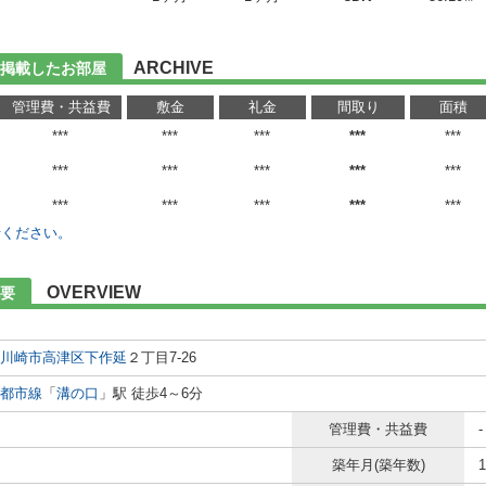
ARCHIVE
に掲載したお部屋
管理費・共益費
敷金
礼金
間取り
面積
***
***
***
***
***
***
***
***
***
***
***
***
***
***
***
せください。
OVERVIEW
要
川崎市高津区
下作延
２丁目7-26
都市線
「
溝の口
」駅 徒歩4～6分
管理費・共益費
-
築年月(築年数)