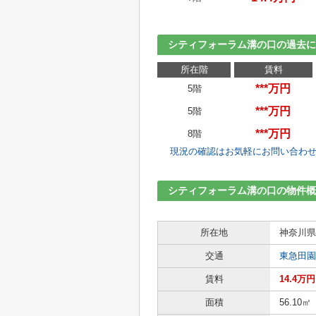
シティフォーラム溝の口の過去
所在階
賃料
***万円
5階
***万円
5階
***万円
8階
現況の確認はお気軽にお問い合わ
シティフォーラム溝の口の物件概
所在地
神奈川県
交通
東急田園
賃料
14.4万円
面積
56.10㎡