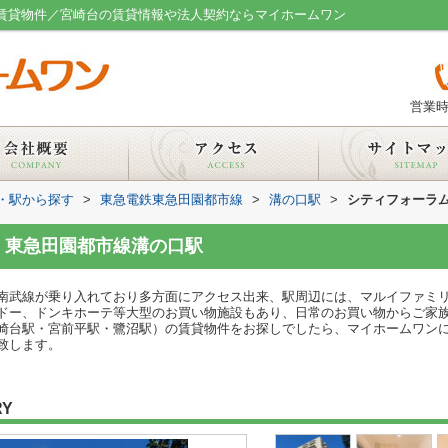
の賃貸物件／宮崎台の賃貸情報や法人契約ならマイホームワン
営業時
線・駅から探す
>
東急電鉄東急田園都市線
>
溝の口駅
>
シティフォーラ
 東急田園都市線溝の口駅
南武線が乗り入れており多方面にアクセス出来、駅周辺には、マルイファミ
ドー、ドンキホーテ等大型のお買い物施設もあり、日常のお買い物からご家
崎台駅・宮前平駅・鷺沼駅）の賃貸物件をお探しでしたら、マイホームワン
致します。
RY