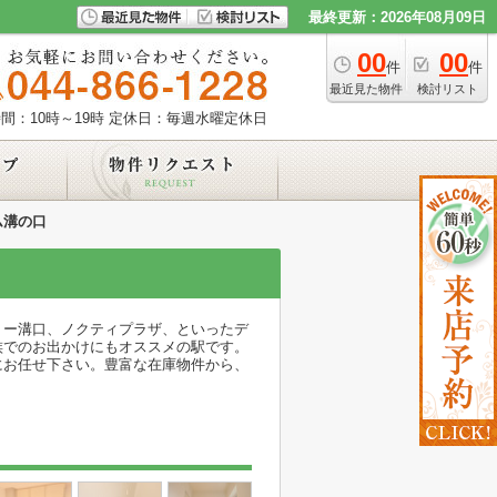
最終更新：2026年08月09日
00
00
件
件
最近見た物件
検討リスト
間：10時～19時
定休日：毎週水曜定休日
ム溝の口
リー溝口、ノクティプラザ、といったデ
族でのお出かけにもオススメの駅です。
にお任せ下さい。豊富な在庫物件から、