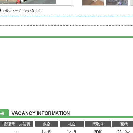
状を優先させていただきます。
VACANCY INFORMATION
報
管理費・共益費
敷金
礼金
間取り
面積
-
1ヶ月
1ヶ月
3DK
56.10㎡