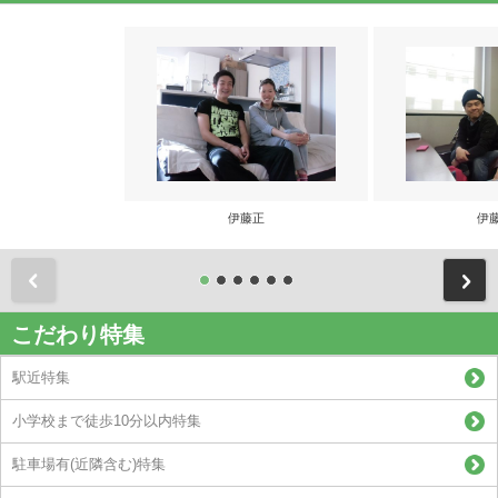
伊藤正
伊
前
こだわり特集
駅近特集
小学校まで徒歩10分以内特集
駐車場有(近隣含む)特集