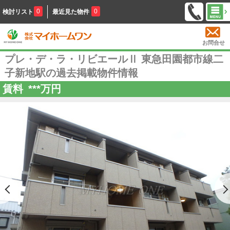
0
0
検討リスト
最近見た物件
お問合せ
プレ・デ・ラ・リビエールⅡ 東急田園都市線二
子新地駅の過去掲載物件情報
賃料
***
万円