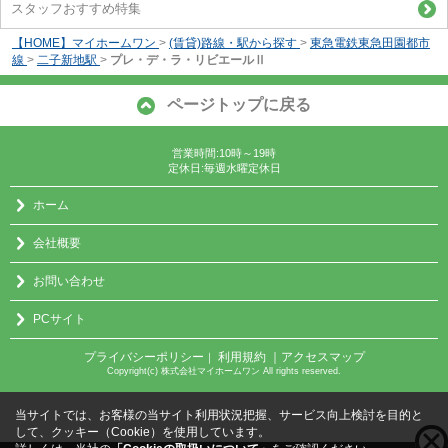
スタッフおすすめ特集
【HOME】マイホームワン
>
(賃貸)路線・駅から探す
>
東急電鉄東急田園都市
線
>
二子新地駅
>
プレ・デ・ラ・リビエールⅡ
ページトップに戻る
営業時間:10時～19時
定休日:毎週水曜定休日
ホーム
会社概要
お問い合わせ
PCサイト
プライバシーポリシー
利用規約
｜アクセスマップ
｜
Copyright(c) 株式会社マイホームワン All rights reserved.
当サイトでは、お客様の当サイト利用状況把握、サービス向上検討を目的と
して、クッキー（Cookie）を使用しています。