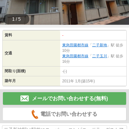
1 / 5
賃料
-
東急田園都市線
「
二子新地
」駅 徒歩
10分
交通
東急田園都市線
「
二子玉川
」駅 徒歩
16分
間取り(面積)
-(-)
築年月
2011年 1月(築15年)
メールでお問い合わせする(無料)
電話でお問い合わせする