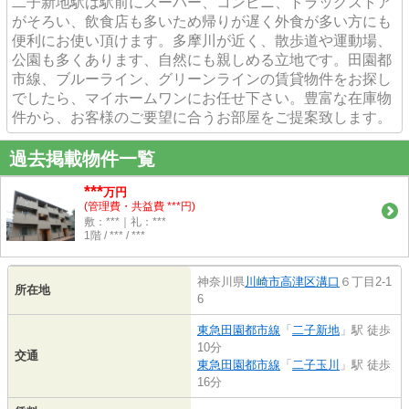
二子新地駅は駅前にスーパー、コンビニ、ドラッグストア
がそろい、飲食店も多いため帰りが遅く外食が多い方にも
便利にお使い頂けます。多摩川が近く、散歩道や運動場、
公園も多くあります、自然にも親しめる立地です。田園都
市線、ブルーライン、グリーンラインの賃貸物件をお探し
でしたら、マイホームワンにお任せ下さい。豊富な在庫物
件から、お客様のご要望に合うお部屋をご提案致します。
過去掲載物件一覧
***
万円
(管理費・共益費 ***円)
敷：***｜礼：***
1階 / *** / ***
神奈川県
川崎市高津区
溝口
６丁目2-1
所在地
6
東急田園都市線
「
二子新地
」駅 徒歩
10分
交通
東急田園都市線
「
二子玉川
」駅 徒歩
16分