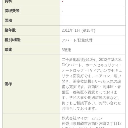
賃料
-
管理費等
-
面積
-
築年数
2011年 1月 (築15年)
種別/構造
アパート/軽量鉄骨
階建
3階建
二子新地駅徒歩10分、2012年築の2L
DKアパート。ホームセキュリティ・
オートロック・TVドアホンでセキュ
リティ面良好です。エアコン、追い
焚き、浴室乾燥機といった人気の設
備考
備も充実です。宮前区・高津区・青
葉区・都筑区を得意としておりま
す。学区の事や周辺環境の事など、
何でもご相談下さい。お問い合わせ
お待ちしております。
株式会社マイホームワン
神奈川県川崎市宮前区宮崎２丁目12-