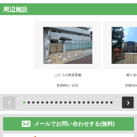
周辺施設
ぶどうの実保育園
梶ケ谷
約868m／11分
約801
前
メールでお問い合わせする(無料)