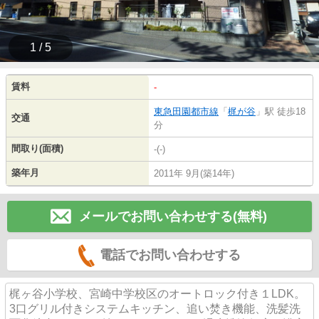
1 / 5
賃料
-
東急田園都市線
「
梶が谷
」駅 徒歩18
交通
分
間取り(面積)
-(-)
築年月
2011年 9月(築14年)
メールでお問い合わせする(無料)
電話でお問い合わせする
梶ヶ谷小学校、宮崎中学校区のオートロック付き１LDK。
3口グリル付きシステムキッチン、追い焚き機能、洗髪洗