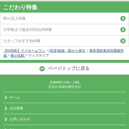
こだわり特集
60㎡以上特集
小学校まで徒歩10分以内特集
スタッフおすすめ特集
【HOME】マイホームワン
>
(賃貸)路線・駅から探す
>
東急電鉄東急田園都市
線
>
梶が谷駅
>
ウィステリア
ページトップに戻る
営業時間:10時～19時
定休日:毎週水曜定休日
ホーム
会社概要
お問い合わせ