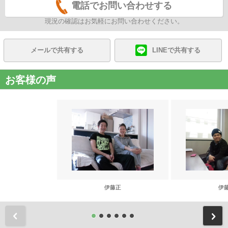
電話でお問い合わせする
現況の確認はお気軽にお問い合わせください。
メールで共有する
LINEで共有する
お客様の声
伊藤正
伊
前