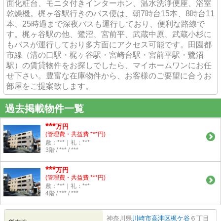
面化粧台、モニタ付きインターホン、温水洗浄便座、浴室
乾燥機。梶ヶ谷駅行きのバス便は、朝7時台15本、8時台11
本、25時過まで深夜バスも運行しており、便利な路線で
す。梶ヶ谷駅の他、鷺沼、宮前平、武蔵中原、武蔵小杉に
もバスが運行しており多方面にアクセス可能です。田園都
市線（溝の口駅・梶ヶ谷駅・宮崎台駅・宮前平駅・鷺沼
駅）の賃貸物件をお探しでしたら、マイホームワンにお任
せ下さい。豊富な在庫物件から、お客様のご要望に合うお
部屋をご提案致します。
過去掲載物件一覧
***
万円
(管理費・共益費 ***円)
敷：***｜礼：***
3階 / *** / ***
***
万円
(管理費・共益費 ***円)
敷：***｜礼：***
4階 / *** / ***
神奈川県
川崎市高津区
梶ケ谷
６丁目