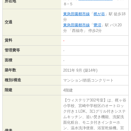
所在地
８−５
東急田園都市線
「
梶が谷
」駅 徒歩18
分
交通
東急田園都市線
「
鷺沼
」駅 バス20
分 「西福寺」 停歩2分
賃料
-
管理費等
-
面積
-
築年数
2011年 9月 (築14年)
種別/構造
マンション/鉄筋コンクリート
階建
4階建
【ウィステリア302号室】は、梶ヶ谷
小学校、宮崎中学校区のオートロッ
ク付き１LDK。3口グリル付きシステ
ムキッチン、追い焚き機能、洗髪洗
面化粧台、モニタ付きインターホ
ン、温水洗浄便座、浴室乾燥機。宮
備考