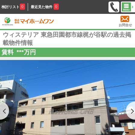
0
0
検討リスト
最近見た物件
お問合せ
ウィステリア 東急田園都市線梶が谷駅の過去掲
載物件情報
賃料
***
万円