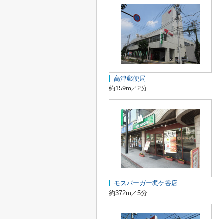
高津郵便局
約159m／2分
モスバーガー梶ケ谷店
約372m／5分