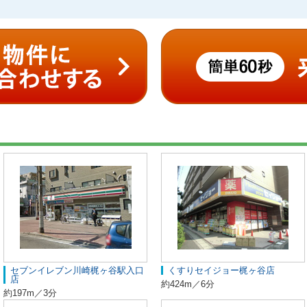
セブンイレブン川崎梶ヶ谷駅入口
くすりセイジョー梶ヶ谷店
店
約424m／6分
約197m／3分