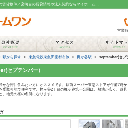
september(セプテンバー） / 川崎市高津区の賃貸物件／宮崎台の賃貸情報や法人契約ならマイホームワン
営業時
線・駅から探す
>
東急電鉄東急田園都市線
>
梶が谷駅
>
september(
ber(セプテンバー）
静かな街に住みたい方にオススメです。駅前スーパー東急ストアが午前7時か
を受取可能で便利です。梶ヶ谷2丁目の梶ヶ谷第一公園は、敷地が広く、遊具
と、地元の桜の名所になります。
RY