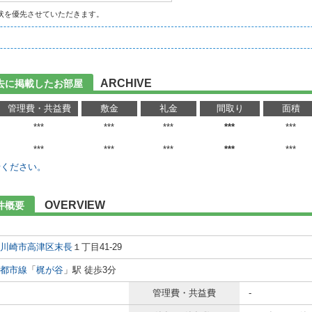
状を優先させていただきます。
ARCHIVE
の過去に掲載したお部屋
管理費・共益費
敷金
礼金
間取り
面積
***
***
***
***
***
***
***
***
***
***
せください。
OVERVIEW
物件概要
川崎市高津区
末長
１丁目41-29
都市線
「
梶が谷
」駅 徒歩3分
管理費・共益費
-