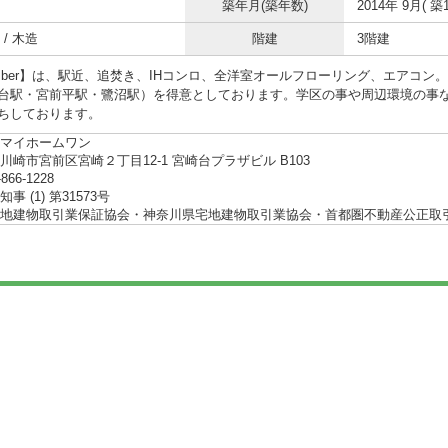
築年月(築年数)
2014年 9月( 築1
/ 木造
階建
3階建
tember】は、駅近、追焚き、IHコンロ、全洋室オールフローリング、エアコ
台駅・宮前平駅・鷺沼駅）を得意としております。学区の事や周辺環境の事
ちしております。
マイホームワン
川崎市宮前区宮崎２丁目12-1 宮崎台プラザビル B103
-866-1228
事 (1) 第31573号
地建物取引業保証協会・神奈川県宅地建物取引業協会・首都圏不動産公正取