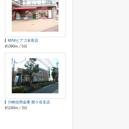
MINIピアゴ末長店
約390m／5分
川崎信用金庫 梶ケ谷支店
約240m／3分