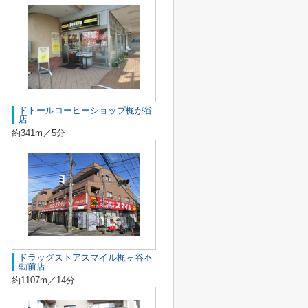
ドトールコーヒーショップ梶が谷
店
約341m／5分
ドラッグストアスマイル梶ヶ谷不
動前店
約1107m／14分