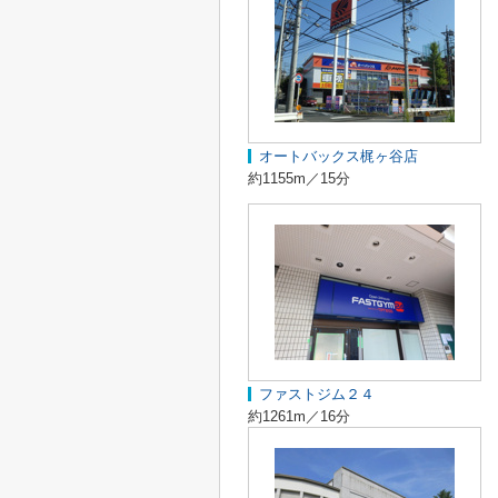
オートバックス梶ヶ谷店
約1155m／15分
ファストジム２４
約1261m／16分