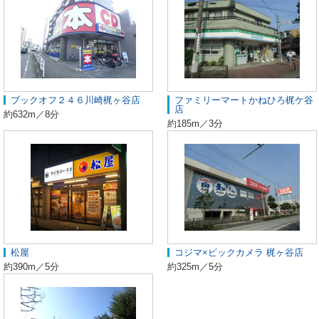
ブックオフ２４６川崎梶ヶ谷店
ファミリーマートかねひろ梶ケ谷
店
約632m／8分
約185m／3分
松屋
コジマ×ビックカメラ 梶ヶ谷店
約390m／5分
約325m／5分