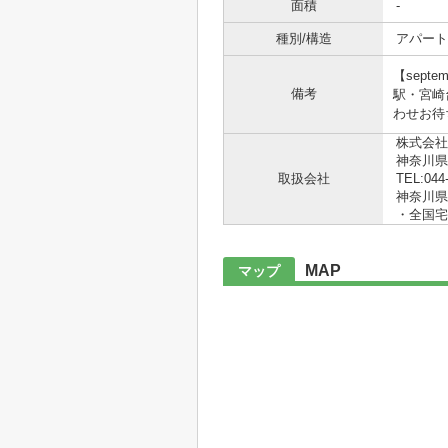
面積
-
種別/構造
アパート 
【sep
備考
駅・宮崎
わせお待
株式会社
神奈川県
取扱会社
TEL:044
神奈川県知
・全国宅
MAP
マップ