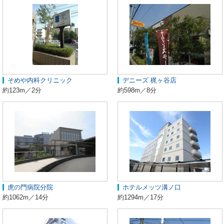
そめや内科クリニック
デニーズ 梶ヶ谷店
約123m／2分
約598m／8分
虎の門病院分院
ホテルメッツ溝ノ口
約1062m／14分
約1294m／17分