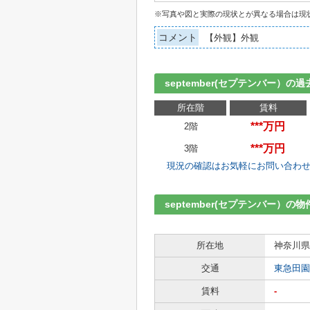
※写真や図と実際の現状とが異なる場合は現
コメント
【外観】外観
september(セプテンバー）
所在階
賃料
***万円
2階
***万円
3階
現況の確認はお気軽にお問い合わ
september(セプテンバー）の
所在地
神奈川県
交通
東急田園
賃料
-