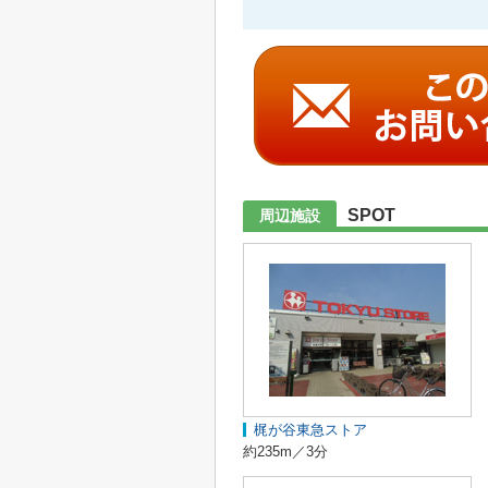
SPOT
周辺施設
梶が谷東急ストア
約235m／3分