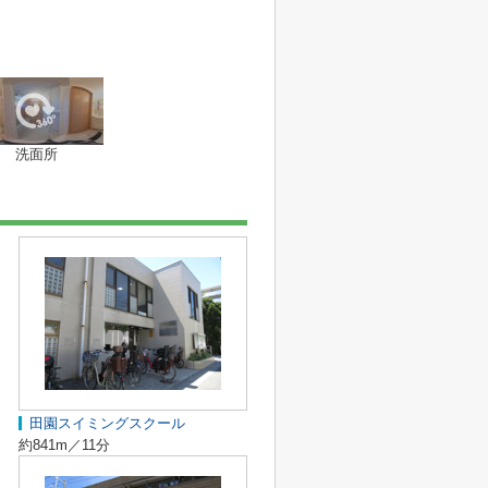
洗面所
田園スイミングスクール
約841m／11分