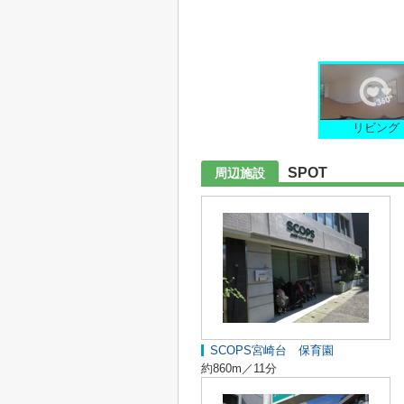
リビング
SPOT
周辺施設
SCOPS宮崎台 保育園
約860m／11分