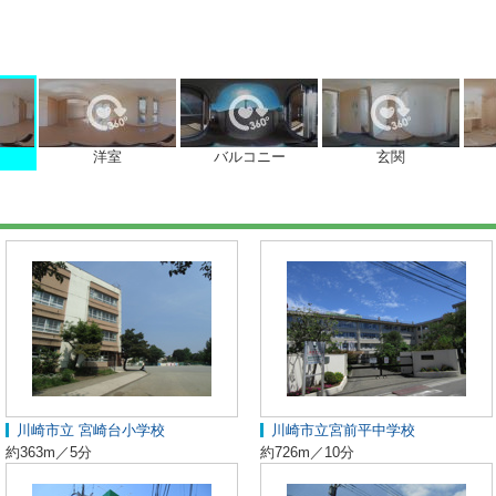
洋室
バルコニー
玄関
川崎市立 宮崎台小学校
川崎市立宮前平中学校
約363m／5分
約726m／10分