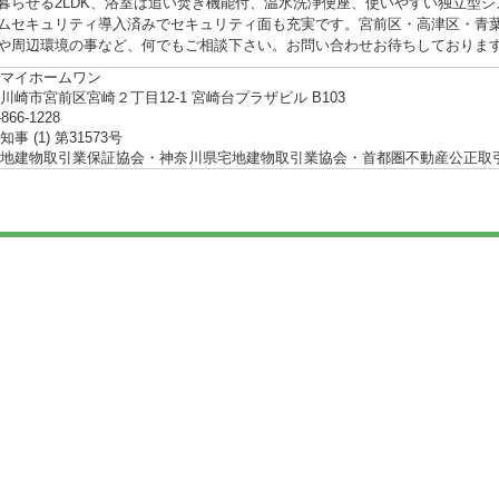
暮らせる2LDK、浴室は追い焚き機能付、温水洗浄便座、使いやすい独立型
ムセキュリティ導入済みでセキュリティ面も充実です。宮前区・高津区・青
や周辺環境の事など、何でもご相談下さい。お問い合わせお待ちしておりま
マイホームワン
川崎市宮前区宮崎２丁目12-1 宮崎台プラザビル B103
-866-1228
事 (1) 第31573号
地建物取引業保証協会・神奈川県宅地建物取引業協会・首都圏不動産公正取