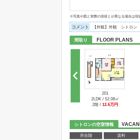
※写真や図と実際の現状とが異なる場合は現
コメント
【外観】外観 シトロン
FLOOR PLANS
間取り
201
2LDK / 52.08㎡
2階 /
12.6万円
VACAN
シトロンの空室情報
所在階
賃料