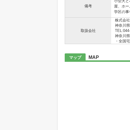
小型犬と
備考
屋、ホー
学区の事
株式会社
神奈川県
取扱会社
TEL:044
神奈川県知
・全国宅
MAP
マップ