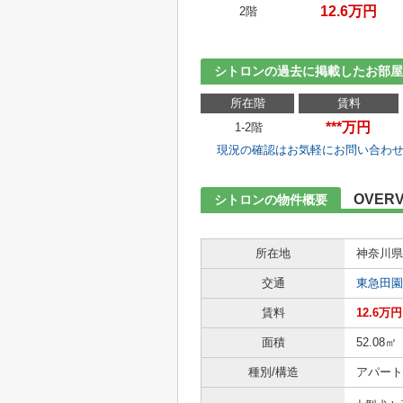
12.6万円
2階
シトロンの過去に掲載したお部屋
所在階
賃料
***万円
1-2階
現況の確認はお気軽にお問い合わ
OVERV
シトロンの物件概要
所在地
神奈川県
交通
東急田園
賃料
12.6万円
面積
52.08㎡
種別/構造
アパート