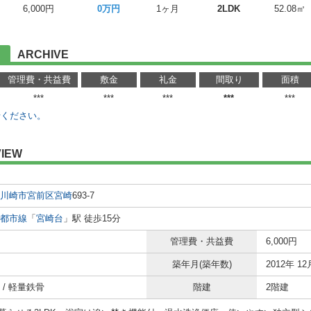
6,000円
0万円
1ヶ月
2LDK
52.08㎡
ARCHIVE
管理費・共益費
敷金
礼金
間取り
面積
***
***
***
***
***
せください。
IEW
川崎市宮前区
宮崎
693-7
都市線
「
宮崎台
」駅 徒歩15分
管理費・共益費
6,000円
築年月(築年数)
2012年 12
 / 軽量鉄骨
階建
2階建