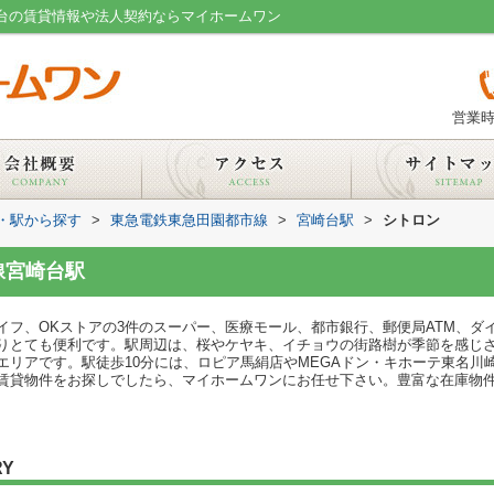
崎台の賃貸情報や法人契約ならマイホームワン
営業時
線・駅から探す
>
東急電鉄東急田園都市線
>
宮崎台駅
>
シトロン
線宮崎台駅
イフ、OKストアの3件のスーパー、医療モール、都市銀行、郵便局ATM、ダ
りとても便利です。駅周辺は、桜やケヤキ、イチョウの街路樹が季節を感じ
エリアです。駅徒歩10分には、ロピア馬絹店やMEGAドン・キホーテ東名川
賃貸物件をお探しでしたら、マイホームワンにお任せ下さい。豊富な在庫物
RY