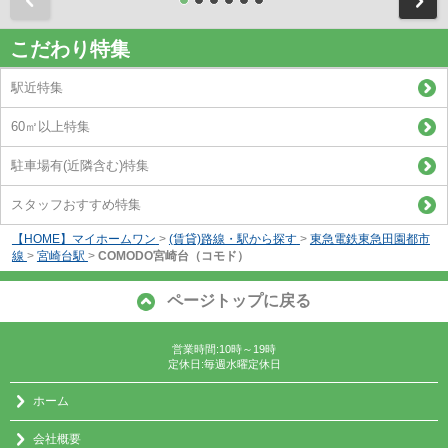
こだわり特集
駅近特集
60㎡以上特集
駐車場有(近隣含む)特集
スタッフおすすめ特集
【HOME】マイホームワン
>
(賃貸)路線・駅から探す
>
東急電鉄東急田園都市
線
>
宮崎台駅
>
COMODO宮崎台（コモド）
ページトップに戻る
営業時間:10時～19時
定休日:毎週水曜定休日
ホーム
会社概要