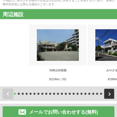
※地図上に表示される物件の位置は付近住所に所在することを表すものであり、実際の
物件所在地とは異なる場合がございます。
周辺施設
宮崎台幼稚園
みやざ
約236m／3分
約390
前
メールでお問い合わせする(無料)