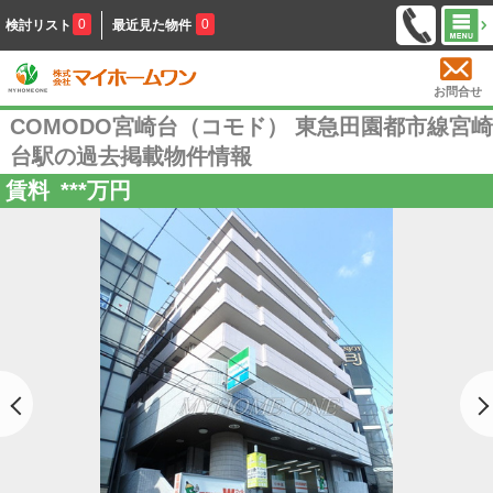
0
0
検討リスト
最近見た物件
お問合せ
COMODO宮崎台（コモド） 東急田園都市線宮崎
台駅の過去掲載物件情報
賃料
***
万円