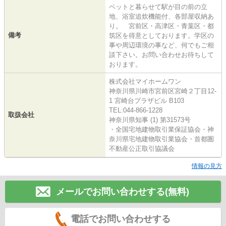
ペットと暮らせて駅が目の前の立
地、浴室追炊機能付、各部屋収納あ
り。 宮前区・高津区・青葉区・都
備考
筑区を得意としております。学区の
事や周辺環境の事など、何でもご相
談下さい。お問い合わせお待ちして
おります。
株式会社マイホームワン
神奈川県川崎市宮前区宮崎２丁目12-
1 宮崎台プラザビル B103
TEL:044-866-1228
取扱会社
神奈川県知事 (1) 第31573号
・全国宅地建物取引業保証協会・神
奈川県宅地建物取引業協会・首都圏
不動産公正取引協議会
情報の見方
メールでお問い合わせする(無料)
電話でお問い合わせする