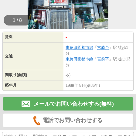
1 / 8
賃料
-
東急田園都市線
「
宮崎台
」駅 徒歩1
分
交通
東急田園都市線
「
宮前平
」駅 徒歩13
分
間取り(面積)
-(-)
築年月
1989年 9月(築36年)
メールでお問い合わせする(無料)
電話でお問い合わせする