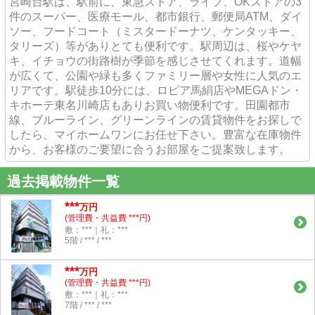
宮崎台駅は、駅前に、東急ストア、ライフ、OKストアの3
件のスーパー、医療モール、都市銀行、郵便局ATM、ダイ
ソー、フードコート（ミスタードーナツ、ケンタッキー、
タリーズ）等がありとても便利です。駅周辺は、桜やケヤ
キ、イチョウの街路樹が季節を感じさせてくれます。道幅
が広くて、公園や緑も多くファミリー層や女性に人気のエ
リアです。駅徒歩10分には、ロピア馬絹店やMEGAドン・
キホーテ東名川崎店もありお買い物便利です。田園都市
線、ブルーライン、グリーンラインの賃貸物件をお探しで
したら、マイホームワンにお任せ下さい。豊富な在庫物件
から、お客様のご要望に合うお部屋をご提案致します。
過去掲載物件一覧
***
万円
(管理費・共益費 ***円)
敷：***｜礼：***
5階 / *** / ***
***
万円
(管理費・共益費 ***円)
敷：***｜礼：***
7階 / *** / ***