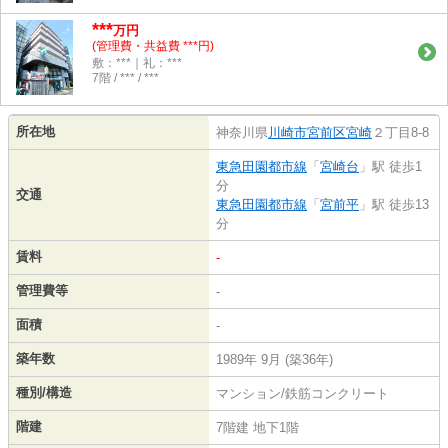
***
万円
(管理費・共益費 ***円)
敷：***｜礼：***
7階 / *** / ***
所在地
神奈川県
川崎市宮前区
宮崎
２丁目8-8
東急田園都市線
「
宮崎台
」駅 徒歩1
分
交通
東急田園都市線
「
宮前平
」駅 徒歩13
分
賃料
-
管理費等
-
面積
-
築年数
1989年 9月 (築36年)
種別/構造
マンション/鉄筋コンクリート
階建
7階建 地下1階