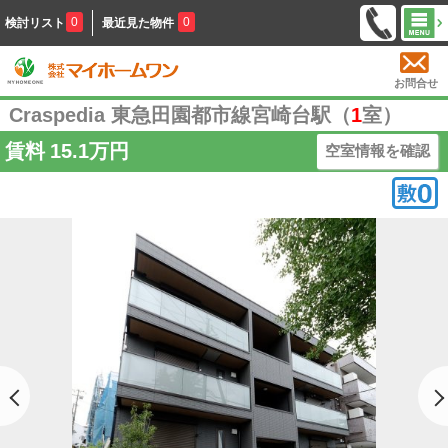
0
0
検討リスト
最近見た物件
お問合せ
Craspedia 東急田園都市線宮崎台駅（
1
室）
賃料
15.1万円
空室情報を確認