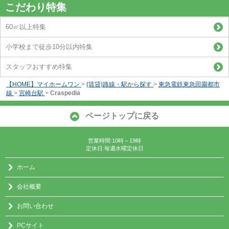
こだわり特集
60㎡以上特集
小学校まで徒歩10分以内特集
スタッフおすすめ特集
【HOME】マイホームワン
>
(賃貸)路線・駅から探す
>
東急電鉄東急田園都市
線
>
宮崎台駅
>
Craspedia
ページトップに戻る
営業時間:10時～19時
定休日:毎週水曜定休日
ホーム
会社概要
お問い合わせ
PCサイト