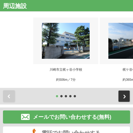
周辺施設
川崎市立梶ヶ谷小学校
梶ケ谷
約506m／7分
約365
前
メールでお問い合わせする(無料)