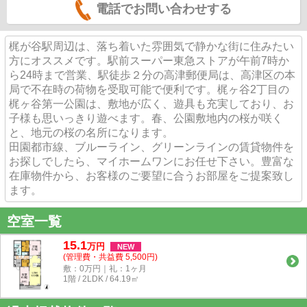
電話でお問い合わせする
梶が谷駅周辺は、落ち着いた雰囲気で静かな街に住みたい
方にオススメです。駅前スーパー東急ストアが午前7時か
ら24時まで営業、駅徒歩２分の高津郵便局は、高津区の本
局で不在時の荷物を受取可能で便利です。梶ヶ谷2丁目の
梶ヶ谷第一公園は、敷地が広く、遊具も充実しており、お
子様も思いっきり遊べます。春、公園敷地内の桜が咲く
と、地元の桜の名所になります。
田園都市線、ブルーライン、グリーンラインの賃貸物件を
お探しでしたら、マイホームワンにお任せ下さい。豊富な
在庫物件から、お客様のご要望に合うお部屋をご提案致し
ます。
空室一覧
15.1
万
円
NEW
(管理費・共益費 5,500円)
敷：0万円｜礼：1ヶ月
1階 / 2LDK / 64.19㎡