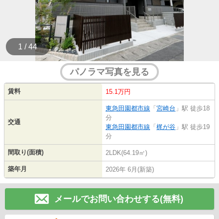
1 / 44
パノラマ写真を見る
賃料
15.1万円
東急田園都市線
「
宮崎台
」駅 徒歩18
分
交通
東急田園都市線
「
梶が谷
」駅 徒歩19
分
間取り(面積)
2LDK(64.19㎡)
築年月
2026年 6月(新築)
メールでお問い合わせする(無料)