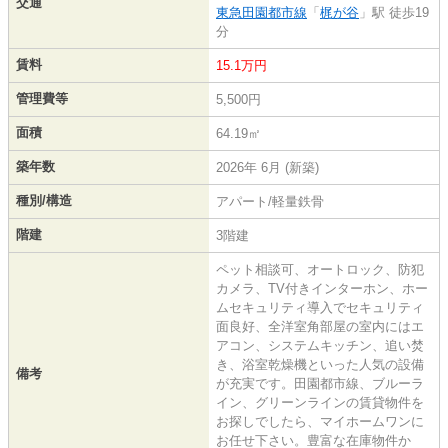
交通
東急田園都市線
「
梶が谷
」駅 徒歩19
分
賃料
15.1万円
管理費等
5,500円
面積
64.19㎡
築年数
2026年 6月 (新築)
種別/構造
アパート/軽量鉄骨
階建
3階建
ペット相談可、オートロック、防犯
カメラ、TV付きインターホン、ホー
ムセキュリティ導入でセキュリティ
面良好、全洋室角部屋の室内にはエ
アコン、システムキッチン、追い焚
き、浴室乾燥機といった人気の設備
備考
が充実です。田園都市線、ブルーラ
イン、グリーンラインの賃貸物件を
お探しでしたら、マイホームワンに
お任せ下さい。豊富な在庫物件か