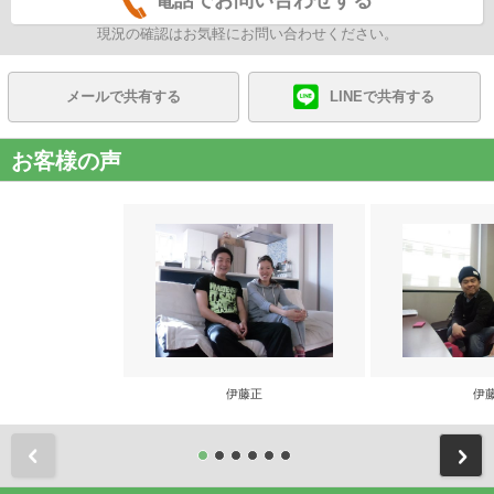
電話でお問い合わせする
現況の確認はお気軽にお問い合わせください。
メールで共有する
LINEで共有する
お客様の声
伊藤正
伊
前