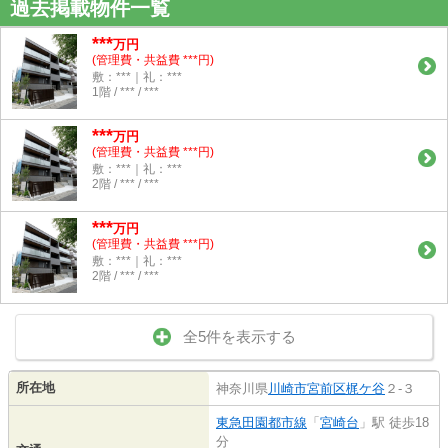
過去掲載物件一覧
***
万円
(管理費・共益費 ***円)
敷：***｜礼：***
1階 / *** / ***
***
万円
(管理費・共益費 ***円)
敷：***｜礼：***
2階 / *** / ***
***
万円
(管理費・共益費 ***円)
敷：***｜礼：***
2階 / *** / ***
全5件を表示する
所在地
神奈川県
川崎市宮前区
梶ケ谷
２-３
東急田園都市線
「
宮崎台
」駅 徒歩18
分