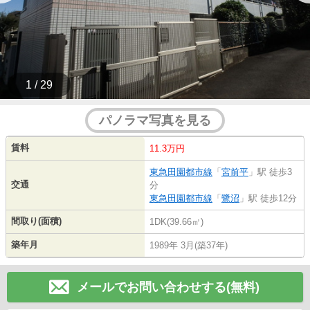
1 / 29
パノラマ写真を見る
賃料
11.3万円
東急田園都市線
「
宮前平
」駅 徒歩3
交通
分
東急田園都市線
「
鷺沼
」駅 徒歩12分
間取り(面積)
1DK(39.66㎡)
築年月
1989年 3月(築37年)
メールでお問い合わせする(無料)