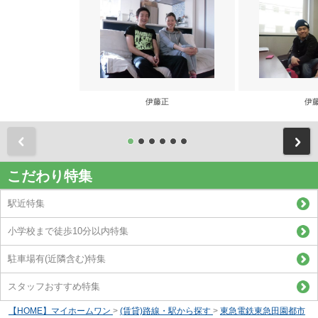
伊藤正
伊
前
こだわり特集
駅近特集
小学校まで徒歩10分以内特集
駐車場有(近隣含む)特集
スタッフおすすめ特集
【HOME】マイホームワン
>
(賃貸)路線・駅から探す
>
東急電鉄東急田園都市