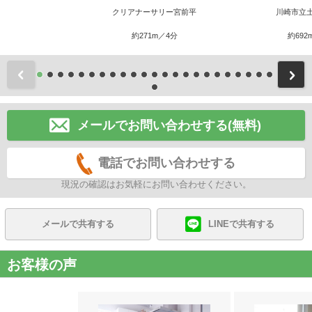
クリアナーサリー宮前平
川崎市立
約271m／4分
約692
前
メールでお問い合わせする(無料)
電話でお問い合わせする
現況の確認はお気軽にお問い合わせください。
メールで共有する
LINEで共有する
お客様の声