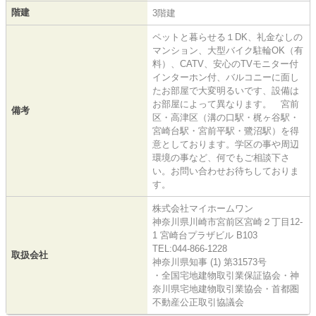
階建
3階建
ペットと暮らせる１DK、礼金なしの
マンション、大型バイク駐輪OK（有
料）、CATV、安心のTVモニター付
インターホン付、バルコニーに面し
たお部屋で大変明るいです、設備は
お部屋によって異なります。 宮前
備考
区・高津区（溝の口駅・梶ヶ谷駅・
宮崎台駅・宮前平駅・鷺沼駅）を得
意としております。学区の事や周辺
環境の事など、何でもご相談下さ
い。お問い合わせお待ちしておりま
す。
株式会社マイホームワン
神奈川県川崎市宮前区宮崎２丁目12-
1 宮崎台プラザビル B103
TEL:044-866-1228
取扱会社
神奈川県知事 (1) 第31573号
・全国宅地建物取引業保証協会・神
奈川県宅地建物取引業協会・首都圏
不動産公正取引協議会