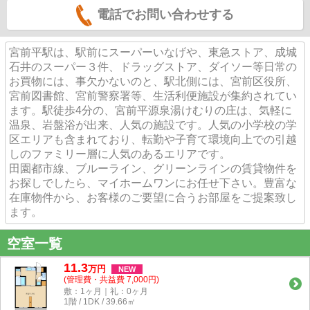
電話でお問い合わせする
宮前平駅は、駅前にスーパーいなげや、東急ストア、成城
石井のスーパー３件、ドラッグストア、ダイソー等日常の
お買物には、事欠かないのと、駅北側には、宮前区役所、
宮前図書館、宮前警察署等、生活利便施設が集約されてい
ます。駅徒歩4分の、宮前平源泉湯けむりの庄は、気軽に
温泉、岩盤浴が出来、人気の施設です。人気の小学校の学
区エリアも含まれており、転勤や子育て環境向上での引越
しのファミリー層に人気のあるエリアです。
田園都市線、ブルーライン、グリーンラインの賃貸物件を
お探しでしたら、マイホームワンにお任せ下さい。豊富な
在庫物件から、お客様のご要望に合うお部屋をご提案致し
ます。
空室一覧
11.3
万
円
NEW
(管理費・共益費 7,000円)
敷：1ヶ月｜礼：0ヶ月
1階 / 1DK / 39.66㎡