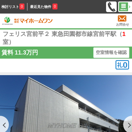
0
0
検討リスト
最近見た物件
お問合せ
フェリス宮前平２ 東急田園都市線宮前平駅（
1
室）
賃料
11.3万円
空室情報を確認