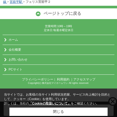
線
>
宮前平駅
>
フェリス宮前平２
ページトップに戻る
営業時間:10時～19時
定休日:毎週水曜定休日
ホーム
会社概要
お問い合わせ
PCサイト
プライバシーポリシー
利用規約
｜アクセスマップ
｜
Copyright(c) 株式会社マイホームワン All rights reserved.
当サイトでは、お客様の当サイト利用状況把握、サービス向上検討を目的と
して、クッキー（Cookie）を使用しています。
詳しくは、当社の
「Cookieの取扱いについて」
をご確認ください。
こちらの物件をご覧の方に
お勧めな物件
はこちら
閉じる