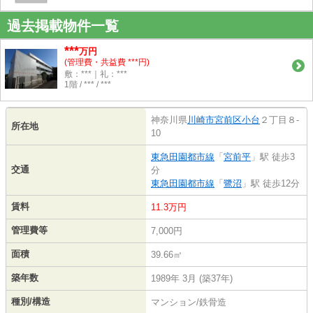
過去掲載物件一覧
***
万円
(管理費・共益費 ***円)
敷：***｜礼：***
1階 / *** / ***
神奈川県
川崎市宮前区
小台
２丁目８-
所在地
10
東急田園都市線
「
宮前平
」駅 徒歩3
交通
分
東急田園都市線
「
鷺沼
」駅 徒歩12分
賃料
11.3万円
管理費等
7,000円
面積
39.66㎡
築年数
1989年 3月 (築37年)
種別/構造
マンション/鉄骨造