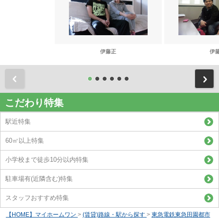
伊藤正
伊
前
こだわり特集
駅近特集
60㎡以上特集
小学校まで徒歩10分以内特集
駐車場有(近隣含む)特集
スタッフおすすめ特集
【HOME】マイホームワン
>
(賃貸)路線・駅から探す
>
東急電鉄東急田園都市