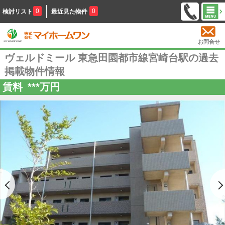
0
0
検討リスト
最近見た物件
お問合せ
ヴェルドミール 東急田園都市線宮崎台駅の過去
掲載物件情報
賃料
***
万円