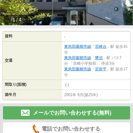
1 / 4
賃料
-
東急田園都市線
「
宮崎台
」駅 徒歩16
分
東急田園都市線
「
鷺沼
」駅 バス7
交通
分 「宮崎小学校前」 停歩3分
東急田園都市線
「
宮前平
」駅 徒歩17
分
間取り(面積)
-(-)
築年月
2001年 8月(築25年)
メールでお問い合わせする(無料)
電話でお問い合わせする