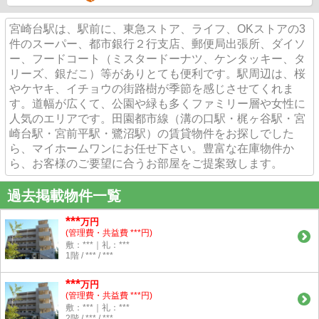
宮崎台駅は、駅前に、東急ストア、ライフ、OKストアの3
件のスーパー、都市銀行２行支店、郵便局出張所、ダイソ
ー、フードコート（ミスタードーナツ、ケンタッキー、タ
リーズ、銀だこ）等がありとても便利です。駅周辺は、桜
やケヤキ、イチョウの街路樹が季節を感じさせてくれま
す。道幅が広くて、公園や緑も多くファミリー層や女性に
人気のエリアです。田園都市線（溝の口駅・梶ヶ谷駅・宮
崎台駅・宮前平駅・鷺沼駅）の賃貸物件をお探しでした
ら、マイホームワンにお任せ下さい。豊富な在庫物件か
ら、お客様のご要望に合うお部屋をご提案致します。
過去掲載物件一覧
***
万円
(管理費・共益費 ***円)
敷：***｜礼：***
1階 / *** / ***
***
万円
(管理費・共益費 ***円)
敷：***｜礼：***
2階 / *** / ***