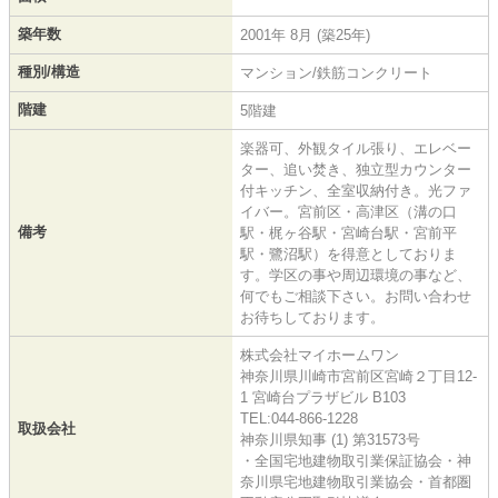
築年数
2001年 8月 (築25年)
種別/構造
マンション/鉄筋コンクリート
階建
5階建
楽器可、外観タイル張り、エレベー
ター、追い焚き、独立型カウンター
付キッチン、全室収納付き。光ファ
イバー。宮前区・高津区（溝の口
備考
駅・梶ヶ谷駅・宮崎台駅・宮前平
駅・鷺沼駅）を得意としておりま
す。学区の事や周辺環境の事など、
何でもご相談下さい。お問い合わせ
お待ちしております。
株式会社マイホームワン
神奈川県川崎市宮前区宮崎２丁目12-
1 宮崎台プラザビル B103
TEL:044-866-1228
取扱会社
神奈川県知事 (1) 第31573号
・全国宅地建物取引業保証協会・神
奈川県宅地建物取引業協会・首都圏