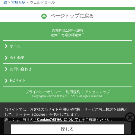
線
>
宮崎台駅
>
ヴェルドミール
ページトップに戻る
営業時間:10時～19時
定休日:毎週水曜定休日
ホーム
会社概要
お問い合わせ
PCサイト
プライバシーポリシー
利用規約
｜アクセスマップ
｜
Copyright(c) 株式会社マイホームワン All rights reserved.
当サイトでは、お客様の当サイト利用状況把握、サービス向上検討を目的と
して、クッキー（Cookie）を使用しています。
詳しくは、当社の
「Cookieの取扱いについて」
をご確認ください。
こちらの物件をご覧の方に
お勧めな物件
はこちら
閉じる