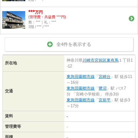
***
万円
(管理費・共益費 ***円)
敷：***｜礼：***
3階 / *** / ***
全4件を表示する
神奈川県
川崎市宮前区
東有馬
１丁目1
所在地
-12
東急田園都市線
「
宮崎台
」駅 徒歩11
～16分
東急田園都市線
「
鷺沼
」駅 バス7
交通
分 「宮崎小学校前」 停歩3分
東急田園都市線
「
宮前平
」駅 徒歩3
～17分
賃料
-
管理費等
-
面積
-