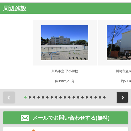
周辺施設
川崎市立 平小学校
川崎市立
約198m／3分
約590
前
メールでお問い合わせする(無料)