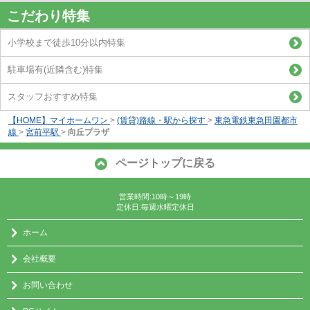
こだわり特集
小学校まで徒歩10分以内特集
駐車場有(近隣含む)特集
スタッフおすすめ特集
【HOME】マイホームワン
>
(賃貸)路線・駅から探す
>
東急電鉄東急田園都市
線
>
宮前平駅
>
向丘プラザ
ページトップに戻る
営業時間:10時～19時
定休日:毎週水曜定休日
ホーム
会社概要
お問い合わせ