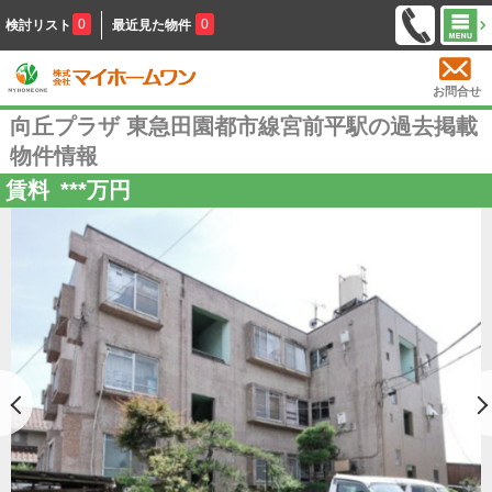
0
0
検討リスト
最近見た物件
お問合せ
向丘プラザ 東急田園都市線宮前平駅の過去掲載
物件情報
賃料
***
万円