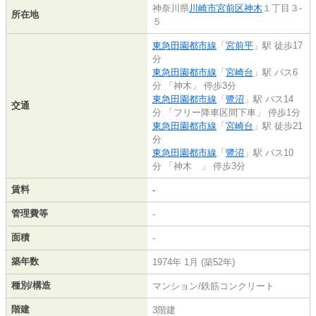
神奈川県
川崎市宮前区
神木
１丁目３-
所在地
５
東急田園都市線
「
宮前平
」駅 徒歩17
分
東急田園都市線
「
宮崎台
」駅 バス6
分 「神木」 停歩3分
東急田園都市線
「
鷺沼
」駅 バス14
交通
分 「フリー降車区間下車」 停歩1分
東急田園都市線
「
宮崎台
」駅 徒歩21
分
東急田園都市線
「
鷺沼
」駅 バス10
分 「神木 」 停歩3分
賃料
-
管理費等
-
面積
-
築年数
1974年 1月 (築52年)
種別/構造
マンション/鉄筋コンクリート
階建
3階建