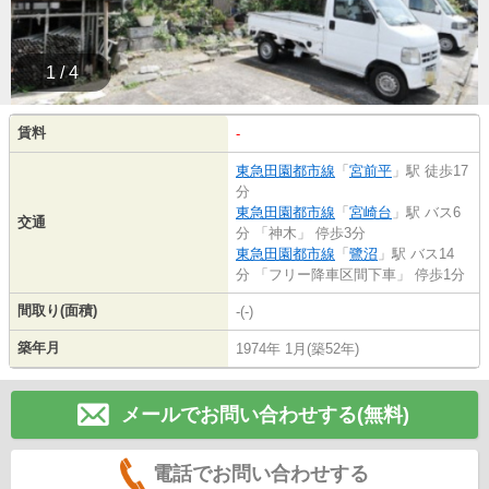
1 / 4
賃料
-
東急田園都市線
「
宮前平
」駅 徒歩17
分
東急田園都市線
「
宮崎台
」駅 バス6
交通
分 「神木」 停歩3分
東急田園都市線
「
鷺沼
」駅 バス14
分 「フリー降車区間下車」 停歩1分
間取り(面積)
-(-)
築年月
1974年 1月(築52年)
メールでお問い合わせする(無料)
電話でお問い合わせする