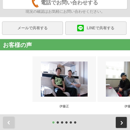
電話でお問い合わせする
現況の確認はお気軽にお問い合わせください。
メールで共有する
LINEで共有する
お客様の声
伊藤正
伊
前