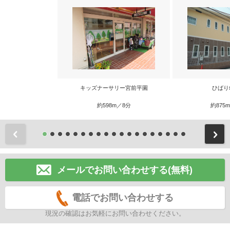
キッズナーサリー宮前平園
ひばり
約598m／8分
約875
前
メールでお問い合わせする(無料)
電話でお問い合わせする
現況の確認はお気軽にお問い合わせください。