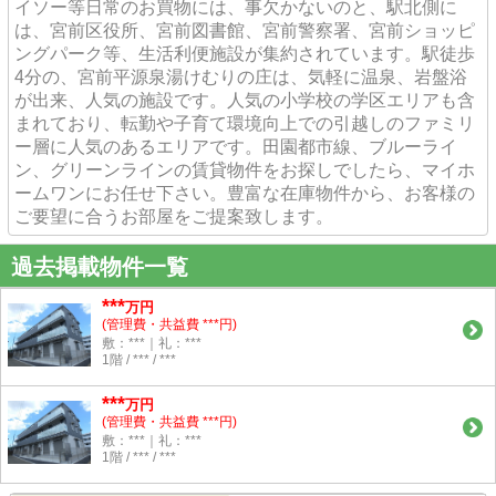
イソー等日常のお買物には、事欠かないのと、駅北側に
は、宮前区役所、宮前図書館、宮前警察署、宮前ショッピ
ングパーク等、生活利便施設が集約されています。駅徒歩
4分の、宮前平源泉湯けむりの庄は、気軽に温泉、岩盤浴
が出来、人気の施設です。人気の小学校の学区エリアも含
まれており、転勤や子育て環境向上での引越しのファミリ
ー層に人気のあるエリアです。田園都市線、ブルーライ
ン、グリーンラインの賃貸物件をお探しでしたら、マイホ
ームワンにお任せ下さい。豊富な在庫物件から、お客様の
ご要望に合うお部屋をご提案致します。
過去掲載物件一覧
***
万円
(管理費・共益費 ***円)
敷：***｜礼：***
1階 / *** / ***
***
万円
(管理費・共益費 ***円)
敷：***｜礼：***
1階 / *** / ***