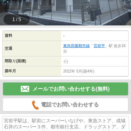
1 / 5
賃料
-
東急田園都市線
「
宮前平
」駅 徒歩18
交通
分
間取り(面積)
-(-)
築年月
2022年 5月(築4年)
メールでお問い合わせする(無料)
電話でお問い合わせする
宮前平駅は、駅前にスーパーいなげや、東急ストア、成城
石井のスーパー３件、都市銀行支店、ドラッグストア、ダ