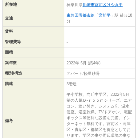
所在地
神奈川県
川崎市宮前区
けやき平
東急田園都市線
「
宮前平
」駅 徒歩18
交通
分
賃料
-
管理費等
-
面積
-
築年数
2022年 5月 (築4年)
種別/構造
アパート/軽量鉄骨
階建
3階建
平小学校、向丘中学区。2022年5月
築の人気Ｄ-ｒｏｏｍシリーズ。エア
コン、追い焚き、システムK、温水
便座、浴室乾燥、TVドアホン、宅配
ボックス等便利な設備を完備。イン
備考
ターネット無料です。宮前区・高津
区・青葉区・都筑区を得意としてお
ります。学区の事や周辺環境の事な