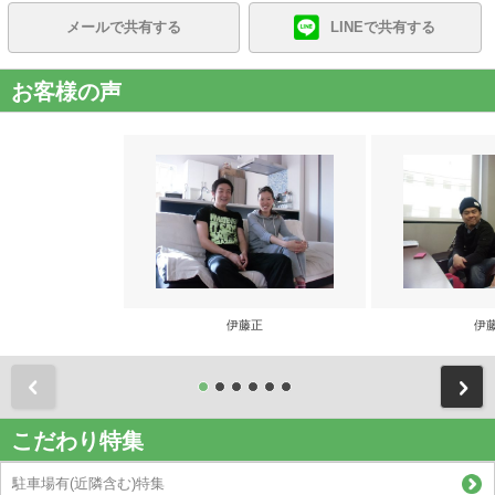
メールで共有する
LINEで共有する
お客様の声
伊藤正
伊
前
こだわり特集
駐車場有(近隣含む)特集