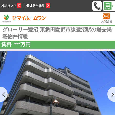
0
0
検討リスト
最近見た物件
お問合せ
グローリー鷺沼 東急田園都市線鷺沼駅の過去掲
載物件情報
賃料
***
万円