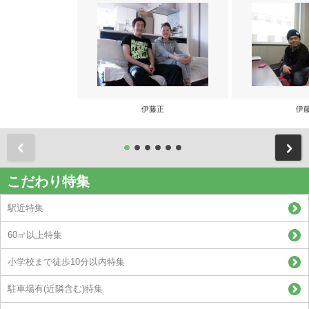
伊藤正
伊
前
こだわり特集
駅近特集
60㎡以上特集
小学校まで徒歩10分以内特集
駐車場有(近隣含む)特集