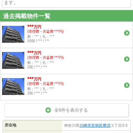
ます。
過去掲載物件一覧
***
万円
(管理費・共益費 ***円)
敷：***｜礼：***
00階 / *** / ***
***
万円
(管理費・共益費 ***円)
敷：***｜礼：***
2階 / *** / ***
***
万円
(管理費・共益費 ***円)
敷：***｜礼：***
3階 / *** / ***
全6件を表示する
所在地
神奈川県
川崎市宮前区
鷺沼
３丁目3-3