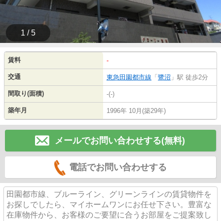
1 / 5
賃料
-
交通
東急田園都市線
「
鷺沼
」駅 徒歩2分
間取り(面積)
-(-)
築年月
1996年 10月(築29年)
メールでお問い合わせする(無料)
電話でお問い合わせする
田園都市線、ブルーライン、グリーンラインの賃貸物件を
お探しでしたら、マイホームワンにお任せ下さい。豊富な
在庫物件から、お客様のご要望に合うお部屋をご提案致し