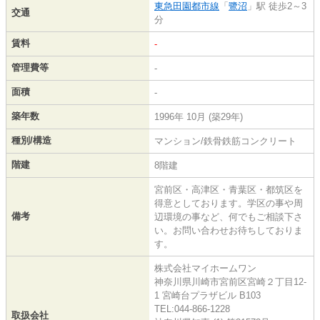
東急田園都市線
「
鷺沼
」駅 徒歩2～3
交通
分
賃料
-
管理費等
-
面積
-
築年数
1996年 10月 (築29年)
種別/構造
マンション/鉄骨鉄筋コンクリート
階建
8階建
宮前区・高津区・青葉区・都筑区を
得意としております。学区の事や周
備考
辺環境の事など、何でもご相談下さ
い。お問い合わせお待ちしておりま
す。
株式会社マイホームワン
神奈川県川崎市宮前区宮崎２丁目12-
1 宮崎台プラザビル B103
TEL:044-866-1228
取扱会社