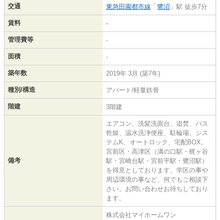
交通
東急田園都市線
「
鷺沼
」駅 徒歩7分
賃料
-
管理費等
-
面積
-
築年数
2019年 3月 (築7年)
種別/構造
アパート/軽量鉄骨
階建
3階建
エアコン、洗髪洗面台、追焚、バス
乾燥、温水洗浄便座、駐輪場、シス
テムK、オートロック、宅配BOX。
宮前区・高津区（溝の口駅・梶ヶ谷
備考
駅・宮崎台駅・宮前平駅・鷺沼駅）
を得意としております。学区の事や
周辺環境の事など、何でもご相談下
さい。お問い合わせお待ちしており
ます。
株式会社マイホームワン