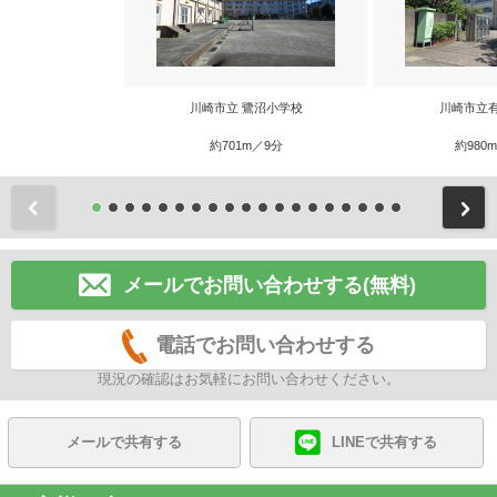
川崎市立 鷺沼小学校
川崎市立
約701m／9分
約980
前
メールでお問い合わせする(無料)
電話でお問い合わせする
現況の確認はお気軽にお問い合わせください。
メールで共有する
LINEで共有する