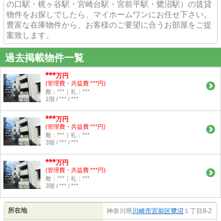
の口駅・梶ヶ谷駅・宮崎台駅・宮前平駅・鷺沼駅）の賃貸
物件をお探しでしたら、マイホームワンにお任せ下さい。
豊富な在庫物件から、お客様のご要望に合うお部屋をご提
案致します。
過去掲載物件一覧
***
万円
(管理費・共益費 ***円)
敷：***｜礼：***
1階 / *** / ***
***
万円
(管理費・共益費 ***円)
敷：***｜礼：***
3階 / *** / ***
***
万円
(管理費・共益費 ***円)
敷：***｜礼：***
3階 / *** / ***
所在地
神奈川県
川崎市宮前区
鷺沼
１丁目8-2