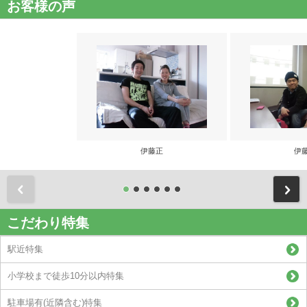
お客様の声
伊藤正
伊
前
こだわり特集
駅近特集
小学校まで徒歩10分以内特集
駐車場有(近隣含む)特集