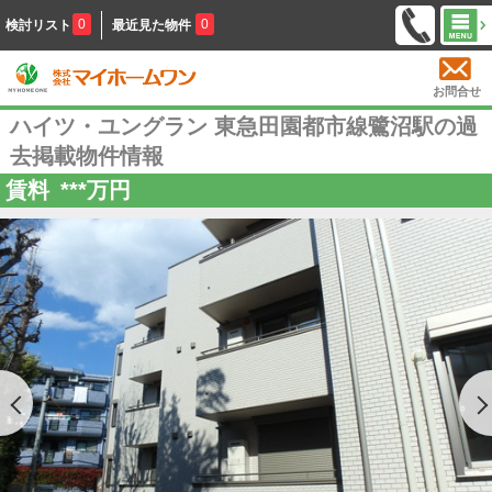
0
0
検討リスト
最近見た物件
お問合せ
ハイツ・ユングラン 東急田園都市線鷺沼駅の過
去掲載物件情報
賃料
***
万円