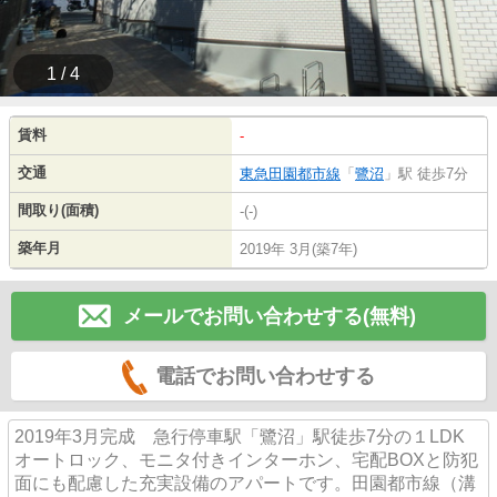
1 / 4
賃料
-
交通
東急田園都市線
「
鷺沼
」駅 徒歩7分
間取り(面積)
-(-)
築年月
2019年 3月(築7年)
メールでお問い合わせする(無料)
電話でお問い合わせする
2019年3月完成 急行停車駅「鷺沼」駅徒歩7分の１LDK
オートロック、モニタ付きインターホン、宅配BOXと防犯
面にも配慮した充実設備のアパートです。田園都市線（溝