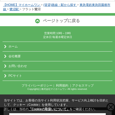
【HOME】マイホームワン
>
(賃貸)路線・駅から探す
>
東急電鉄東急田園都市
線
>
鷺沼駅
>
フラット鷺沼
ページトップに戻る
営業時間:10時～19時
定休日:毎週水曜定休日
ホーム
会社概要
お問い合わせ
PCサイト
プライバシーポリシー
利用規約
｜アクセスマップ
｜
Copyright(c) 株式会社マイホームワン All rights reserved.
当サイトでは、お客様の当サイト利用状況把握、サービス向上検討を目的と
して、クッキー（Cookie）を使用しています。
詳しくは、当社の
「Cookieの取扱いについて」
をご確認ください。