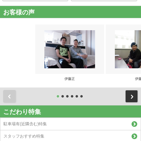
お客様の声
伊藤正
伊
前
こだわり特集
駐車場有(近隣含む)特集
スタッフおすすめ特集