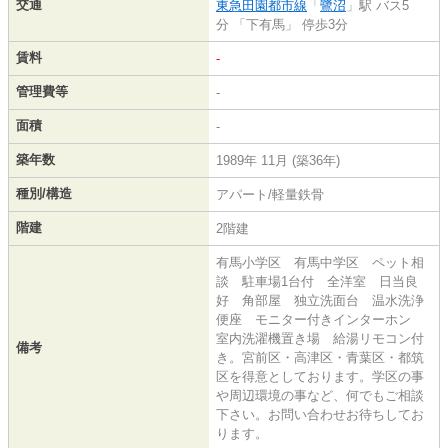
交通
東急田園都市線
「
鷺沼
」駅 バス5
分 「下有馬」 停歩3分
賃料
-
管理費等
-
面積
-
築年数
1989年 11月 (築36年)
種別/構造
アパート/軽量鉄骨
階建
2階建
有馬小学区 有馬中学区 ペット相
談 駐車場1台付 全洋室 日当良
好 角部屋 独立洗面台 温水洗浄
便座 モニター付きインターホン
室内洗濯機置き場 給湯リモコン付
備考
き。宮前区・高津区・青葉区・都筑
区を得意としております。学区の事
や周辺環境の事など、何でもご相談
下さい。お問い合わせお待ちしてお
ります。