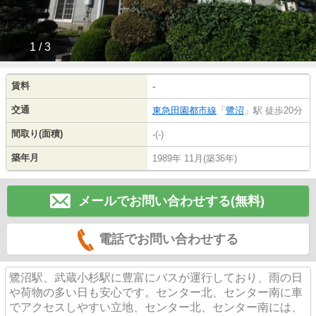
1 / 3
賃料
-
交通
東急田園都市線
「
鷺沼
」駅 徒歩20分
間取り(面積)
-(-)
築年月
1989年 11月(築36年)
メールでお問い合わせする(無料)
電話でお問い合わせする
鷺沼駅、武蔵小杉駅に豊富にバスが運行しており、雨の日
や荷物の多い日も安心です。センター北、センター南に車
でアクセスしやすい立地、センター北、センター南には、