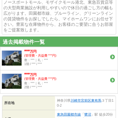
ノースポートモール、モザイクモール港北、東急百貨店等
の大型商業施設が利用しやすいので休日の過ごし方の幅も
広がります。田園都市線、ブルーライン、グリーンライン
の賃貸物件をお探しでしたら、マイホームワンにお任せ下
さい。豊富な在庫物件から、お客様のご要望に合うお部屋
をご提案致します。
過去掲載物件一覧
***
万円
(管理費・共益費 ***円)
敷：***｜礼：***
1階 / *** / ***
***
万円
(管理費・共益費 ***円)
敷：***｜礼：***
2階 / *** / ***
神奈川県
川崎市宮前区
東有馬
３丁目1
所在地
0-2
東急田園都市線
「
鷺沼
」駅 徒歩20分