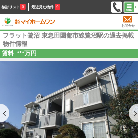
0
0
検討リスト
最近見た物件
お問合せ
フラット鷺沼 東急田園都市線鷺沼駅の過去掲載
物件情報
賃料
***
万円