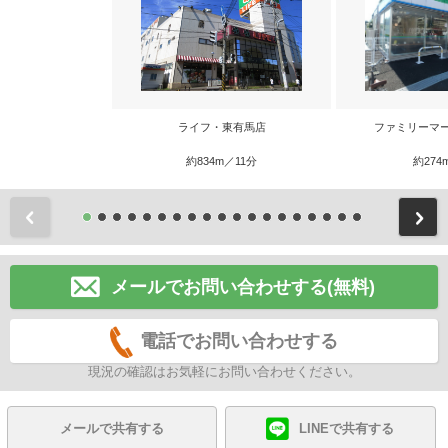
ライフ・東有馬店
ファミリーマ
約834m／11分
約274
前
メールでお問い合わせする(無料)
電話でお問い合わせする
現況の確認はお気軽にお問い合わせください。
メールで共有する
LINEで共有する