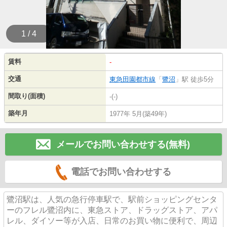
1 / 4
賃料
-
交通
東急田園都市線
「
鷺沼
」駅 徒歩5分
間取り(面積)
-(-)
築年月
1977年 5月(築49年)
メールでお問い合わせする(無料)
電話でお問い合わせする
鷺沼駅は、人気の急行停車駅で、駅前ショッピングセンタ
ーのフレル鷺沼内に、東急ストア、ドラッグストア、アパ
レル、ダイソー等が入店、日常のお買い物に便利で、周辺