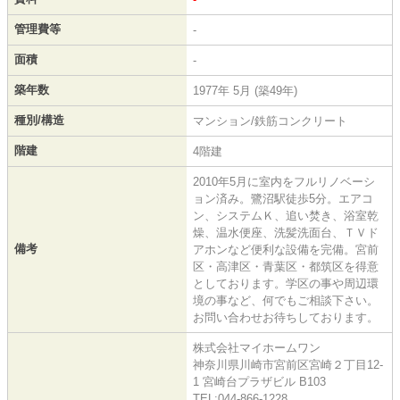
管理費等
-
面積
-
築年数
1977年 5月 (築49年)
種別/構造
マンション/鉄筋コンクリート
階建
4階建
2010年5月に室内をフルリノベーシ
ョン済み。鷺沼駅徒歩5分。エアコ
ン、システムＫ、追い焚き、浴室乾
燥、温水便座、洗髪洗面台、ＴＶド
備考
アホンなど便利な設備を完備。宮前
区・高津区・青葉区・都筑区を得意
としております。学区の事や周辺環
境の事など、何でもご相談下さい。
お問い合わせお待ちしております。
株式会社マイホームワン
神奈川県川崎市宮前区宮崎２丁目12-
1 宮崎台プラザビル B103
TEL:044-866-1228