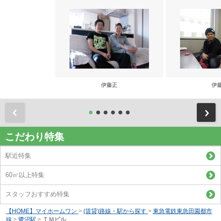
伊藤正
伊
前
こだわり特集
駅近特集
60㎡以上特集
スタッフおすすめ特集
【HOME】マイホームワン
>
(賃貸)路線・駅から探す
>
東急電鉄東急田園都市
線
>
鷺沼駅
>
ＴＭビル