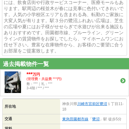
には、飲食店街や行政サービスコーナー、医療モールもあ
ります。駅周辺の桜並木が春には見事に色付いてきれいで
す。人気の小学校区エリアも含まれる為、転勤のご家族に
大変人気が有ります。駅３分の鷺沼ふれあい広場は、芝生
の広場や夏にはお子様がせせらぎで水遊びが出来る施設も
ありおすすめです。田園都市線、ブルーライン、グリーン
ラインの賃貸物件をお探しでしたら、マイホームワンにお
任せ下さい。豊富な在庫物件から、お客様のご要望に合う
お部屋をご提案致します。
過去掲載物件一覧
***
万円
(管理費・共益費 ***円)
敷：***｜礼：***
3-4階 / *** / ***
神奈川県
川崎市宮前区
鷺沼
１丁目11-
所在地
18
交通
東急田園都市線
「
鷺沼
」駅 徒歩5分
賃料
-