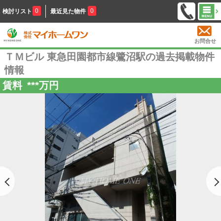
0
0
検討リスト
最近見た物件
お問合せ
ＴＭビル 東急田園都市線鷺沼駅の過去掲載物件
情報
賃料
***
万円