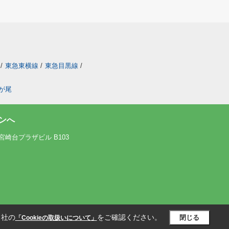
/
東急東横線
/
東急目黒線
/
が尾
ンへ
宮崎台プラザビル B103
当社の
をご確認ください。
閉じる
「Cookieの取扱いについて」