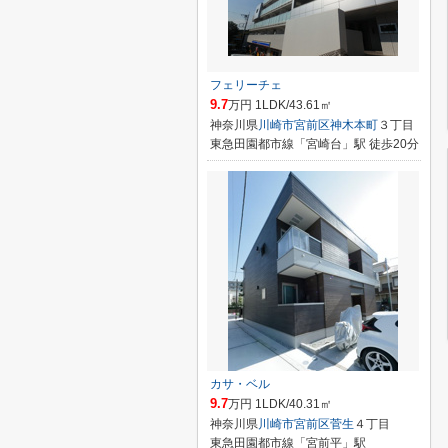
フェリーチェ
9.7
万円 1LDK/43.61㎡
神奈川県
川崎市宮前区
神木本町
３丁目
東急田園都市線「宮崎台」駅 徒歩20分
カサ・ベル
9.7
万円 1LDK/40.31㎡
神奈川県
川崎市宮前区
菅生
４丁目
東急田園都市線「宮前平」駅