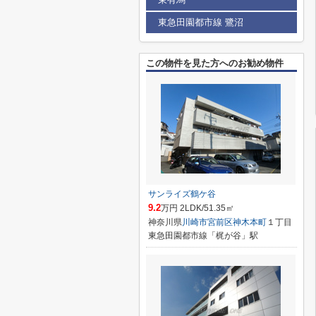
東急田園都市線 鷺沼
この物件を見た方へのお勧め物件
サンライズ鶴ケ谷
9.2
万円 2LDK/51.35㎡
神奈川県
川崎市宮前区
神木本町
１丁目
東急田園都市線「梶が谷」駅