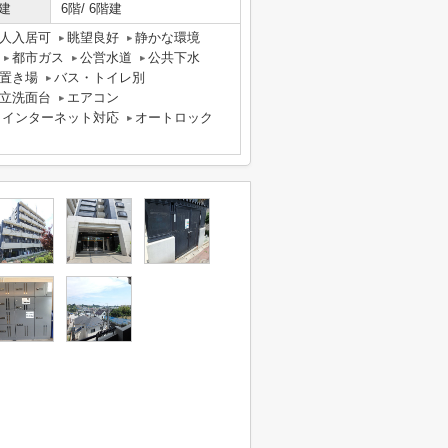
建
6階/ 6階建
人入居可
眺望良好
静かな環境
都市ガス
公営水道
公共下水
置き場
バス・トイレ別
立洗面台
エアコン
インターネット対応
オートロック