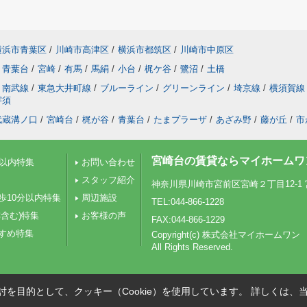
横浜市青葉区
/
川崎市高津区
/
横浜市都筑区
/
川崎市中原区
青葉台
/
宮崎
/
有馬
/
馬絹
/
小台
/
梶ケ谷
/
鷺沼
/
土橋
南武線
/
東急大井町線
/
ブルーライン
/
グリーンライン
/
埼京線
/
横須賀線
宇須
武蔵溝ノ口
/
宮崎台
/
梶が谷
/
青葉台
/
たまプラーザ
/
あざみ野
/
藤が丘
/
市
宮崎台の賃貸ならマイホームワ
分以内特集
お問い合わせ
スタッフ紹介
神奈川県川崎市宮前区宮崎２丁目12-1 
歩10分以内特集
周辺施設
TEL:044-866-1228
含む)特集
お客様の声
FAX:044-866-1229
すめ特集
Copyright(c) 株式会社マイホームワン
All Rights Reserved.
を目的として、クッキー（Cookie）を使用しています。
詳しくは、