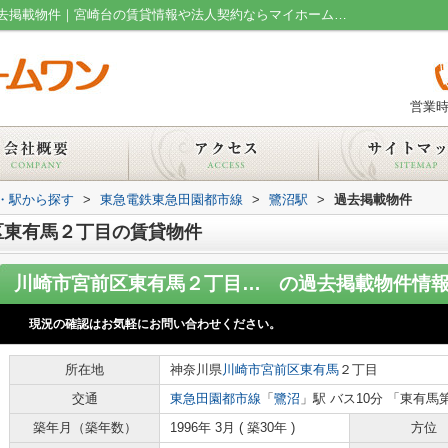
川崎市宮前区東有馬２丁目の賃貸物件の過去掲載物件｜宮崎台の賃貸情報や法人契約ならマイホームワン
営業時
線・駅から探す
>
東急電鉄東急田園都市線
>
鷺沼駅
>
過去掲載物件
区東有馬２丁目の賃貸物件
川崎市宮前区東有馬２丁目のマンション
の過去掲載物件情
現況の確認はお気軽にお問い合わせください。
所在地
神奈川県
川崎市宮前区
東有馬
２丁目
交通
東急田園都市線
「
鷺沼
」駅 バス10分 「東有馬
築年月（築年数）
1996年 3月 ( 築30年 )
方位