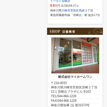
トーカド宮崎台
9.9
万円 3LDK/59.27㎡
神奈川県
川崎市宮前区
馬絹
３丁目
東急田園都市線「宮崎台」駅 徒歩17分
株式会社マイホームワン
〒216-0033
神奈川県川崎市宮前区宮崎２丁目
12-1 宮崎台プラザビル B103
TEL/044-866-1228
FAX/044-866-1229
神奈川県知事 (1) 第31573号