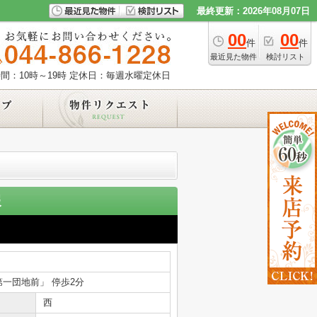
最終更新：2026年08月07日
00
00
件
件
最近見た物件
検討リスト
間：10時～19時
定休日：毎週水曜定休日
報
第一団地前」 停歩2分
西