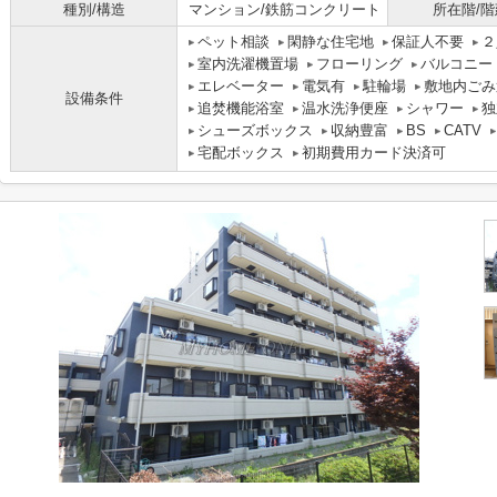
種別/構造
マンション/鉄筋コンクリート
所在階/階
ペット相談
閑静な住宅地
保証人不要
２
室内洗濯機置場
フローリング
バルコニー
エレベーター
電気有
駐輪場
敷地内ごみ
設備条件
追焚機能浴室
温水洗浄便座
シャワー
独
シューズボックス
収納豊富
BS
CATV
宅配ボックス
初期費用カード決済可