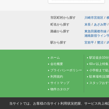
市区町村から探す
川崎市宮前区
/
町名から探す
末長
/
あざみ野
/
路線から探す
東急田園都市線
/
湘南新宿ライン
駅から探す
宮前平
/
鷺沼
/
ホーム
駅近徒歩10
会社概要
60㎡以上特集
プライバシーポリシー
小学校まで徒
利用規約
駐車場有(近隣
サイトマップ
スタッフおす
物件カタログ
当サイトでは、お客様の当サイト利用状況把握、サービス向上検討