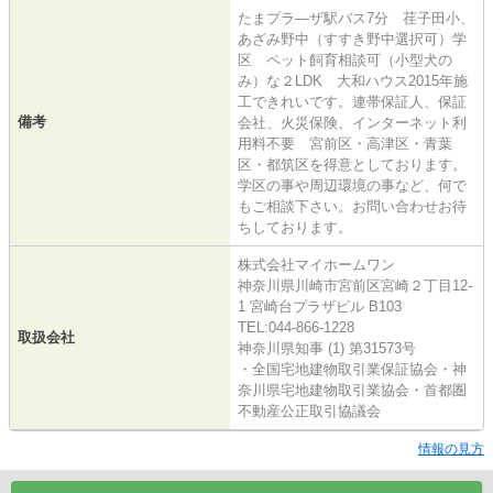
たまプラ―ザ駅バス7分 荏子田小、
あざみ野中（すすき野中選択可）学
区 ペット飼育相談可（小型犬の
み）な２LDK 大和ハウス2015年施
工できれいです。連帯保証人、保証
備考
会社、火災保険、インターネット利
用料不要 宮前区・高津区・青葉
区・都筑区を得意としております。
学区の事や周辺環境の事など、何で
もご相談下さい。お問い合わせお待
ちしております。
株式会社マイホームワン
神奈川県川崎市宮前区宮崎２丁目12-
1 宮崎台プラザビル B103
TEL:044-866-1228
取扱会社
神奈川県知事 (1) 第31573号
・全国宅地建物取引業保証協会・神
奈川県宅地建物取引業協会・首都圏
不動産公正取引協議会
情報の見方