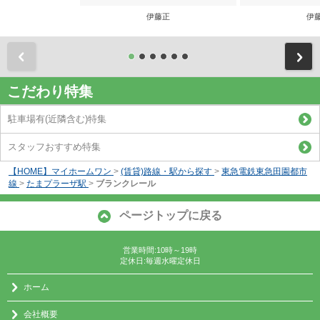
伊藤正
伊
前
こだわり特集
駐車場有(近隣含む)特集
スタッフおすすめ特集
【HOME】マイホームワン
>
(賃貸)路線・駅から探す
>
東急電鉄東急田園都市
線
>
たまプラーザ駅
>
ブランクレール
ページトップに戻る
営業時間:10時～19時
定休日:毎週水曜定休日
ホーム
会社概要