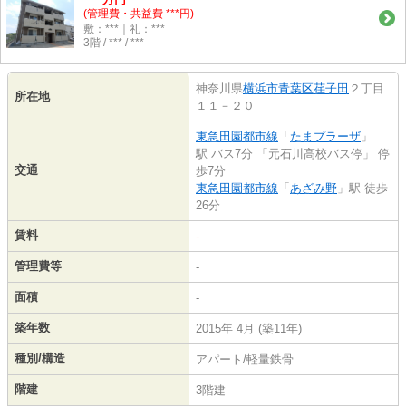
(管理費・共益費 ***円)
敷：***｜礼：***
3階 / *** / ***
神奈川県
横浜市青葉区
荏子田
２丁目
所在地
１１－２０
東急田園都市線
「
たまプラーザ
」
駅 バス7分 「元石川高校バス停」 停
交通
歩7分
東急田園都市線
「
あざみ野
」駅 徒歩
26分
賃料
-
管理費等
-
面積
-
築年数
2015年 4月 (築11年)
種別/構造
アパート/軽量鉄骨
階建
3階建