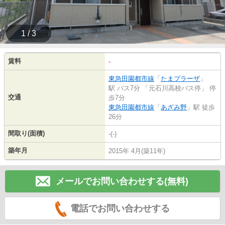
1 / 3
賃料
-
東急田園都市線
「
たまプラーザ
」
駅 バス7分 「元石川高校バス停」 停
交通
歩7分
東急田園都市線
「
あざみ野
」駅 徒歩
26分
間取り(面積)
-(-)
築年月
2015年 4月(築11年)
メールでお問い合わせする(無料)
電話でお問い合わせする