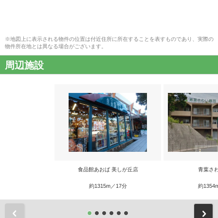
※地図上に表示される物件の位置は付近住所に所在することを表すものであり、実際の
物件所在地とは異なる場合がございます。
周辺施設
食品館あおば 美しが丘店
青葉さ
約1315m／17分
約1354
前