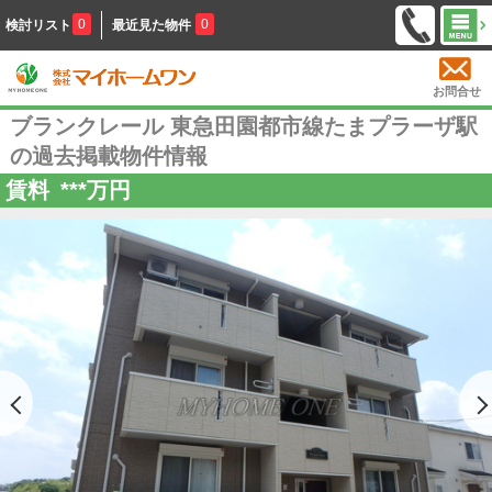
0
0
検討リスト
最近見た物件
お問合せ
ブランクレール 東急田園都市線たまプラーザ駅
の過去掲載物件情報
賃料
***
万円