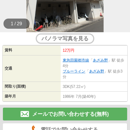
1 / 29
パノラマ写真を見る
賃料
12万円
東急田園都市線
「
あざみ野
」駅 徒歩
4分
交通
ブルーライン
「
あざみ野
」駅 徒歩3
分
間取り(面積)
3DK(57.22㎡)
築年月
1986年 7月(築40年)
メールでお問い合わせする(無料)
電話でお問い合わせする