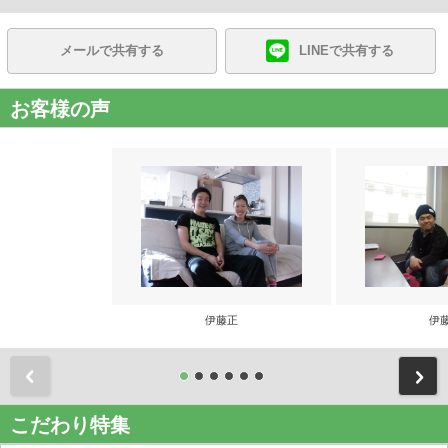
メールで共有する
LINEで共有する
お客様の声
伊藤正
伊
前
こだわり特集