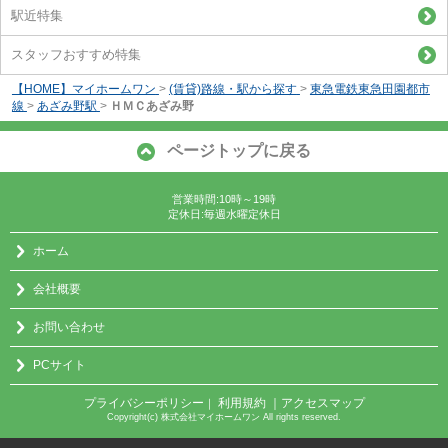
駅近特集
スタッフおすすめ特集
【HOME】マイホームワン
>
(賃貸)路線・駅から探す
>
東急電鉄東急田園都市
線
>
あざみ野駅
>
ＨＭＣあざみ野
ページトップに戻る
営業時間:10時～19時
定休日:毎週水曜定休日
ホーム
会社概要
お問い合わせ
PCサイト
プライバシーポリシー
利用規約
｜アクセスマップ
｜
Copyright(c) 株式会社マイホームワン All rights reserved.