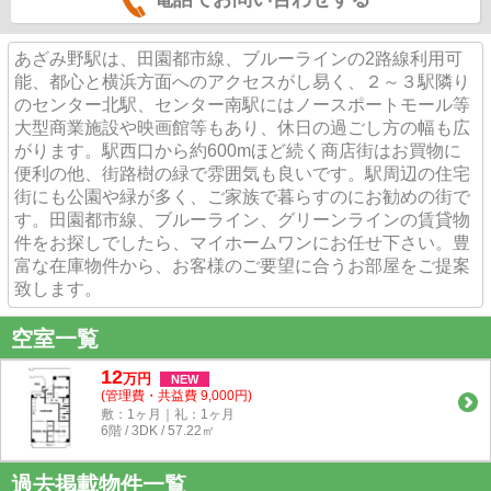
あざみ野駅は、田園都市線、ブルーラインの2路線利用可
能、都心と横浜方面へのアクセスがし易く、２～３駅隣り
のセンター北駅、センター南駅にはノースポートモール等
大型商業施設や映画館等もあり、休日の過ごし方の幅も広
がります。駅西口から約600mほど続く商店街はお買物に
便利の他、街路樹の緑で雰囲気も良いです。駅周辺の住宅
街にも公園や緑が多く、ご家族で暮らすのにお勧めの街で
す。田園都市線、ブルーライン、グリーンラインの賃貸物
件をお探しでしたら、マイホームワンにお任せ下さい。豊
富な在庫物件から、お客様のご要望に合うお部屋をご提案
致します。
空室一覧
12
万
円
NEW
(管理費・共益費 9,000円)
敷：1ヶ月｜礼：1ヶ月
6階 / 3DK / 57.22㎡
過去掲載物件一覧