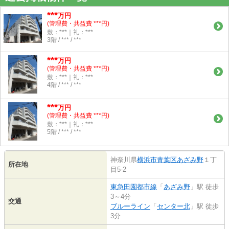
***
万円
(管理費・共益費 ***円)
敷：***｜礼：***
3階 / *** / ***
***
万円
(管理費・共益費 ***円)
敷：***｜礼：***
4階 / *** / ***
***
万円
(管理費・共益費 ***円)
敷：***｜礼：***
5階 / *** / ***
神奈川県
横浜市青葉区
あざみ野
１丁
所在地
目5-2
東急田園都市線
「
あざみ野
」駅 徒歩
3～4分
交通
ブルーライン
「
センター北
」駅 徒歩
3分