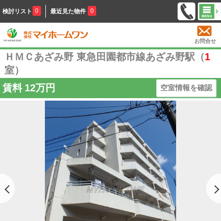
0
0
検討リスト
最近見た物件
お問合せ
ＨＭＣあざみ野 東急田園都市線あざみ野駅（
1
室）
賃料
12万円
空室情報を確認