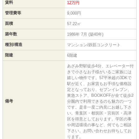
賃料
12万円
管理費等
9,000円
面積
57.22㎡
築年数
1986年 7月 (築40年)
種別/構造
マンション/鉄筋コンクリート
階建
6階建
あざみ野駅徒歩4分、エレベーター付
きで小さなお子様がいるご家族には
嬉しい物件です。57平米超の3DKで
駅が近く、お家賃もお手頃な価格設
定となっており、セブンイレブン、
東急ストア、BOOKOFFが全て徒歩2
備考
分圏内で利用できるのも魅力の一つ
です。是非一度ご内見にお越し下さ
い。青葉区・都筑区・宮前区・高津
区を得意としております。学区の事
や周辺環境の事など、何でもご相談
下さい。お問い合わせお待ちしてお
ります。