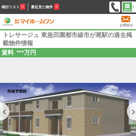
0
0
検討リスト
最近見た物件
お問合せ
トレサージュ 東急田園都市線市が尾駅の過去掲
載物件情報
賃料
***
万円