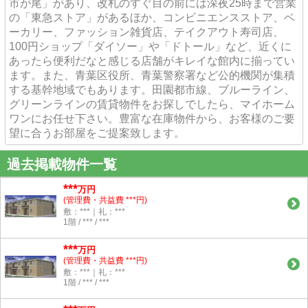
市が尾」があり、改札のすぐ目の前には深夜25時まで営業
の「東急ストア」があるほか、コンビニエンスストア、ベ
ーカリー、ファッション雑貨店、テイクアウト寿司店、
100円ショップ「ダイソー」や「ドトール」など、近くに
あったら便利だなと感じる店舗がキレイな館内に揃ってい
ます。また、青葉区役所、青葉警察署など公的機関が集積
する基幹地域でもあります。田園都市線、ブルーライン、
グリーンラインの賃貸物件をお探しでしたら、マイホーム
ワンにお任せ下さい。豊富な在庫物件から、お客様のご要
望に合うお部屋をご提案致します。
過去掲載物件一覧
***
万円
(管理費・共益費 ***円)
敷：***｜礼：***
1階 / *** / ***
***
万円
(管理費・共益費 ***円)
敷：***｜礼：***
1階 / *** / ***