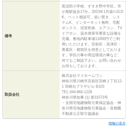
黒須田小学校、すすき野中学区。市
が尾駅徒歩17分。2023年1月築の2LD
K。ペット相談可。追い焚き、シス
テムK、インターネット無料、宅配
ボックス、浴室乾燥、エアコン、TV
ドアホン、温水便座等豊富な設備を
備考
完備。敷地内駐車場11000円でご利
用いただけます。宮前区・高津区・
青葉区・都筑区を得意としておりま
す。学区の事や周辺環境の事など、
何でもご相談下さい。お問い合わせ
お待ちしております。
株式会社マイホームワン
神奈川県川崎市宮前区宮崎２丁目12-
1 宮崎台プラザビル B103
TEL:044-866-1228
取扱会社
神奈川県知事 (1) 第31573号
・全国宅地建物取引業保証協会・神
奈川県宅地建物取引業協会・首都圏
不動産公正取引協議会
情報の見方