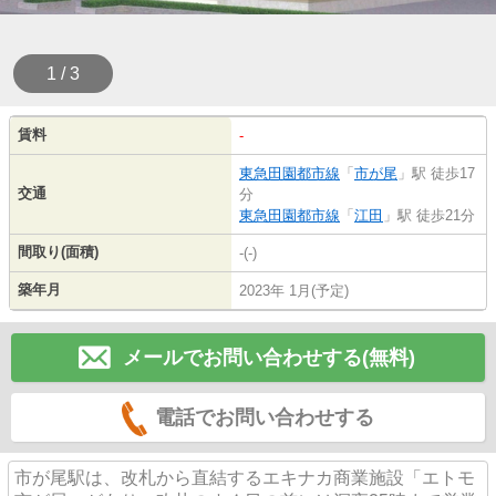
1 / 3
賃料
-
東急田園都市線
「
市が尾
」駅 徒歩17
交通
分
東急田園都市線
「
江田
」駅 徒歩21分
間取り(面積)
-(-)
築年月
2023年 1月(予定)
メールでお問い合わせする(無料)
電話でお問い合わせする
市が尾駅は、改札から直結するエキナカ商業施設「エトモ