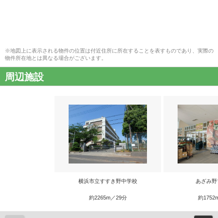
※地図上に表示される物件の位置は付近住所に所在することを表すものであり、実際の
物件所在地とは異なる場合がございます。
周辺施設
横浜市立すすき野中学校
あざみ野
約2265m／29分
約1752