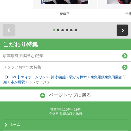
伊藤正
伊
前
こだわり特集
駐車場有(近隣含む)特集
スタッフおすすめ特集
【HOME】マイホームワン
>
(賃貸)路線・駅から探す
>
東急電鉄東急田園都市
線
>
市が尾駅
>
トレサージュ
ページトップに戻る
営業時間:10時～19時
定休日:毎週水曜定休日
ホーム