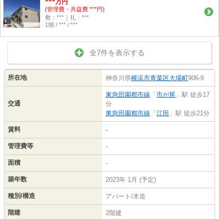
***
万円
(管理費・共益費 ***円)
敷：***｜礼：***
1階 / *** / ***
全7件を表示する
所在地
神奈川県
横浜市青葉区
大場町
906-9
東急田園都市線
「
市が尾
」駅 徒歩17
交通
分
東急田園都市線
「
江田
」駅 徒歩21分
賃料
-
管理費等
-
面積
-
築年数
2023年 1月 (予定)
種別/構造
アパート/木造
階建
2階建