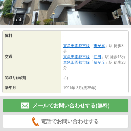
1 / 8
賃料
-
東急田園都市線
「
市が尾
」駅 徒歩3
分
交通
東急田園都市線
「
江田
」駅 徒歩15分
東急田園都市線
「
藤が丘
」駅 徒歩23
分
間取り(面積)
-(-)
築年月
1991年 3月(築35年)
メールでお問い合わせする(無料)
電話でお問い合わせする