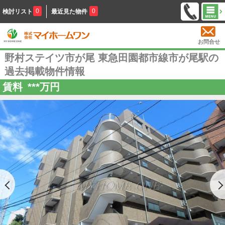
0
0
検討リスト
最近見た物件
お問合せ
野村ステイツ市が尾 東急田園都市線市が尾駅の
過去掲載物件情報
賃料
***
万円