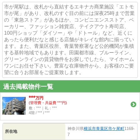
市が尾駅は、改札から直結するエキナカ商業施設「エトモ
市が尾」があり、改札のすぐ目の前には深夜25時まで営業
の「東急ストア」があるほか、コンビニエンスストア、ベ
ーカリー、ファッション雑貨店、テイクアウト寿司店、
100円ショップ「ダイソー」や「ドトール」など、近くに
あったら便利だなと感じる店舗がキレイな館内に揃ってい
ます。また、青葉区役所、青葉警察署など公的機関が集積
する基幹地域でもあります。田園都市線、ブルーライン、
グリーンラインの賃貸物件をお探しでしたら、マイホーム
ワンにお任せ下さい。豊富な在庫物件から、お客様のご要
望に合うお部屋をご提案致します。
過去掲載物件一覧
***
万円
(管理費・共益費 ***円)
敷：***｜礼：***
4階 / *** / ***
神奈川県
横浜市青葉区
市ケ尾町
1169-
所在地
7