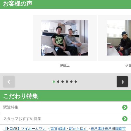
お客様の声
伊藤正
伊
前
こだわり特集
駅近特集
スタッフおすすめ特集
【HOME】マイホームワン
>
(賃貸)路線・駅から探す
>
東急電鉄東急田園都市