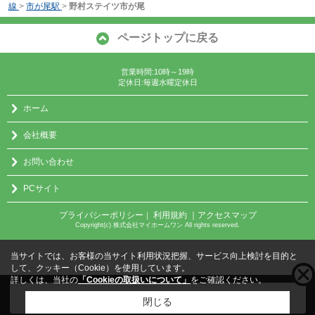
線
>
市が尾駅
>
野村ステイツ市が尾
ページトップに戻る
営業時間:10時～19時
定休日:毎週水曜定休日
ホーム
会社概要
お問い合わせ
PCサイト
プライバシーポリシー
利用規約
｜アクセスマップ
｜
Copyright(c) 株式会社マイホームワン All rights reserved.
当サイトでは、お客様の当サイト利用状況把握、サービス向上検討を目的と
して、クッキー（Cookie）を使用しています。
詳しくは、当社の
「Cookieの取扱いについて」
をご確認ください。
こちらの物件をご覧の方に
お勧めな物件
はこちら
閉じる