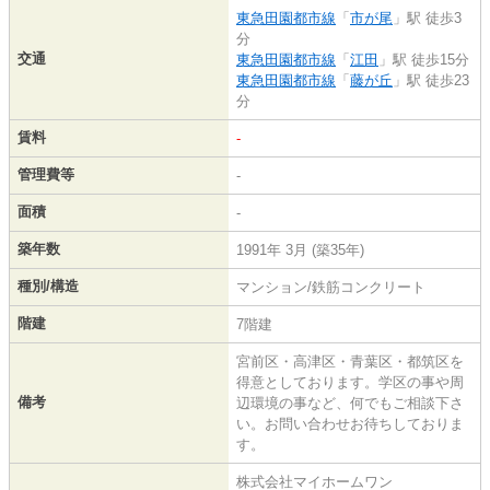
東急田園都市線
「
市が尾
」駅 徒歩3
分
交通
東急田園都市線
「
江田
」駅 徒歩15分
東急田園都市線
「
藤が丘
」駅 徒歩23
分
賃料
-
管理費等
-
面積
-
築年数
1991年 3月 (築35年)
種別/構造
マンション/鉄筋コンクリート
階建
7階建
宮前区・高津区・青葉区・都筑区を
得意としております。学区の事や周
備考
辺環境の事など、何でもご相談下さ
い。お問い合わせお待ちしておりま
す。
株式会社マイホームワン