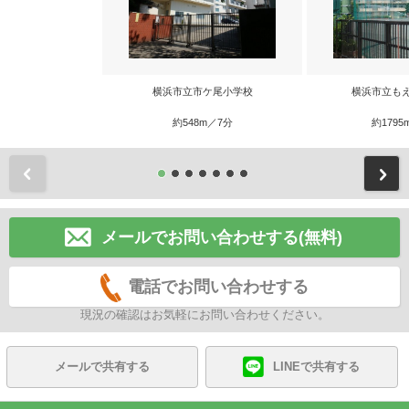
横浜市立市ケ尾小学校
横浜市立も
約548m／7分
約1795
前
メールでお問い合わせする(無料)
電話でお問い合わせする
現況の確認はお気軽にお問い合わせください。
メールで共有する
LINEで共有する