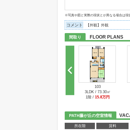
※写真や図と実際の現状とが異なる場合は現
コメント
【外観】外観
FLOOR PLANS
間取り
103
3LDK / 73.30㎡
1階 /
15.8万円
VAC
PATH藤が丘の空室情報
所在階
賃料