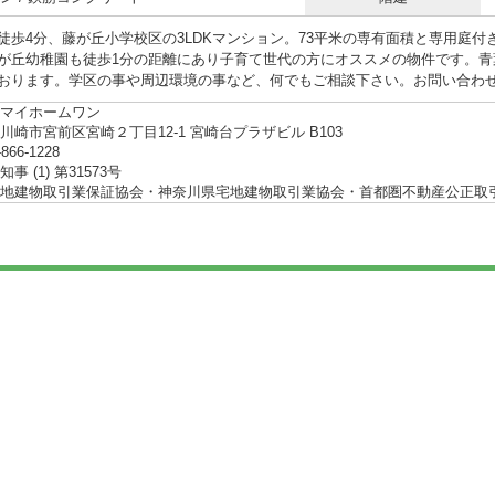
徒歩4分、藤が丘小学校区の3LDKマンション。73平米の専有面積と専用庭
が丘幼稚園も徒歩1分の距離にあり子育て世代の方にオススメの物件です。青
おります。学区の事や周辺環境の事など、何でもご相談下さい。お問い合わ
マイホームワン
川崎市宮前区宮崎２丁目12-1 宮崎台プラザビル B103
-866-1228
事 (1) 第31573号
地建物取引業保証協会・神奈川県宅地建物取引業協会・首都圏不動産公正取