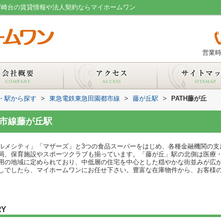
件／宮崎台の賃貸情報や法人契約ならマイホームワン
営業時
線・駅から探す
>
東急電鉄東急田園都市線
>
藤が丘駅
>
PATH藤が丘
都市線藤が丘駅
ルメシティ」「マザーズ」と3つの食品スーパーをはじめ、各種金融機関の支
局、保育施設やスポーツクラブも揃っています。「藤が丘」駅の北側は医療
用の地域に定められており、中低層の住宅を中心とした穏やかな街並みが広
しでしたら、マイホームワンにお任せ下さい。豊富な在庫物件から、お客様
RY