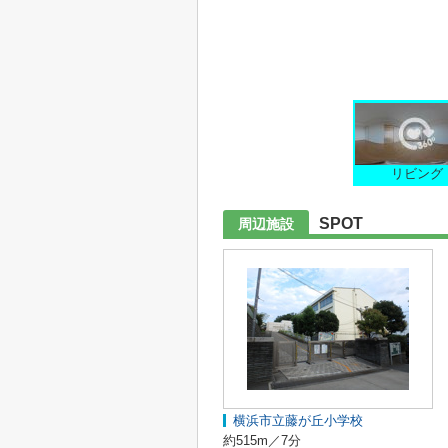
リビング
SPOT
周辺施設
横浜市立藤が丘小学校
約515m／7分