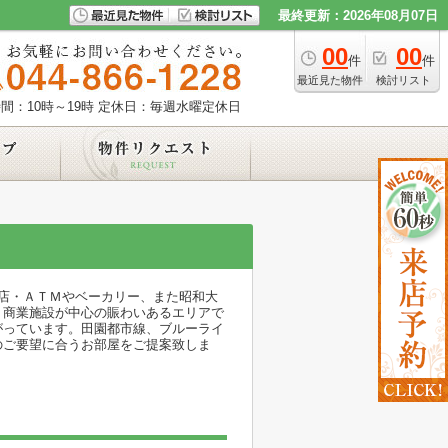
最終更新：2026年08月07日
00
00
件
件
最近見た物件
検討リスト
間：10時～19時
定休日：毎週水曜定休日
店・ＡＴＭやベーカリー、また昭和大
・商業施設が中心の賑わいあるエリアで
がっています。田園都市線、ブルーライ
のご要望に合うお部屋をご提案致しま