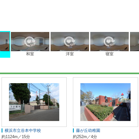
和室
洋室
寝室
横浜市立谷本中学校
藤が丘幼稚園
約1124m／15分
約252m／4分