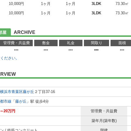
10,000円
1ヶ月
1ヶ月
3LDK
73.30㎡
10,000円
1ヶ月
1ヶ月
3LDK
73.30㎡
ARCHIVE
部屋
管理費・共益費
敷金
礼金
間取り
面積
***
***
***
***
***
せください。
RVIEW
横浜市青葉区
藤が丘
２丁目37-16
都市線
「
藤が丘
」駅 徒歩4分
円～20万円
管理費・共益費
築年月(築年数)
ン / 鉄筋コンクリート
階建