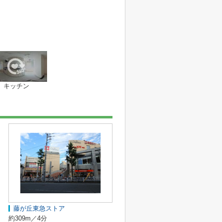
キッチン
藤が丘東急ストア
約309m／4分