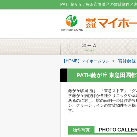
PATH藤が丘 / 横浜市青葉区の賃貸物
【HOME】マイホームワン
>
(賃貸)路
PATH藤が丘 東急田園
藤が丘駅周辺は、「東急ストア」「グ
学藤が丘病院ほか各種クリニックや薬
あるのに対し、駅の南側一帯は住居専
ン、グリーンラインの賃貸物件をお探
す。
PHOTO GALLE
物件写真