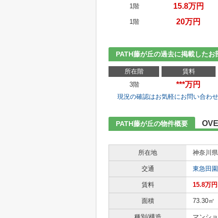
15.8万円
1階
20万円
1階
PATH藤が丘の過去に掲載したお
所在階
賃料
***万円
3階
現況の確認はお気軽にお問い合わ
OVE
PATH藤が丘の物件概要
所在地
神奈川県
交通
東急田園
賃料
15.8万
面積
73.30㎡
種別/構造
マンショ