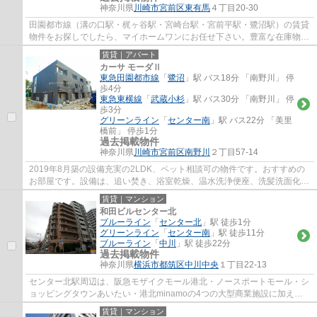
神奈川県
川崎市宮前区
東有馬
４丁目20-30
田園都市線（溝の口駅・梶ヶ谷駅・宮崎台駅・宮前平駅・鷺沼駅）の賃貸
物件をお探しでしたら、マイホームワンにお任せ下さい。豊富な在庫物件
から、お客様のご要望に合うお部屋をご提...
賃貸｜アパート
カーサ モーダⅡ
東急田園都市線
「
鷺沼
」駅 バス18分 「南野川」 停
歩4分
東急東横線
「
武蔵小杉
」駅 バス30分 「南野川」 停
歩3分
グリーンライン
「
センター南
」駅 バス22分 「美里
橋前」 停歩1分
過去掲載物件
神奈川県
川崎市宮前区
南野川
２丁目57-14
2019年8月築の設備充実の2LDK、ペット相談可の物件です。おすすめの
お部屋です。設備は、追い焚き、浴室乾燥、温水洗浄便座、洗髪洗面化粧
台、エアコン、モニター付きインターホン、イ...
賃貸｜マンション
和田ビルセンター北
ブルーライン
「
センター北
」駅 徒歩1分
グリーンライン
「
センター南
」駅 徒歩11分
ブルーライン
「
中川
」駅 徒歩22分
過去掲載物件
神奈川県
横浜市都筑区
中川中央
１丁目22-13
センター北駅周辺は、阪急モザイクモール港北・ノースポートモール・シ
ョッピングタウンあいたい・港北minamoの4つの大型商業施設に加え、
プレミアヨコハマやYOTSUBAKOなど、お買い物...
賃貸｜マンション