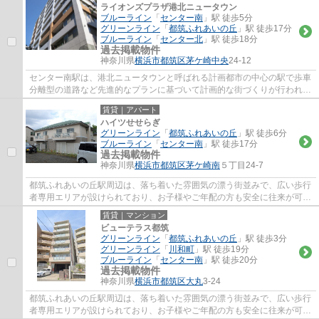
ライオンズプラザ港北ニュータウン
ブルーライン
「
センター南
」駅 徒歩5分
グリーンライン
「
都筑ふれあいの丘
」駅 徒歩17分
ブルーライン
「
センター北
」駅 徒歩18分
過去掲載物件
神奈川県
横浜市都筑区
茅ケ崎中央
24-12
センター南駅は、港北ニュータウンと呼ばれる計画都市の中心の駅で歩車
分離型の道路など先進的なプランに基づいて計画的な街づくりが行われ、
都市と自然が調和した美しい街です。駅前...
賃貸｜アパート
ハイツせせらぎ
グリーンライン
「
都筑ふれあいの丘
」駅 徒歩6分
ブルーライン
「
センター南
」駅 徒歩17分
過去掲載物件
神奈川県
横浜市都筑区
茅ケ崎南
５丁目24-7
都筑ふれあいの丘駅周辺は、落ち着いた雰囲気の漂う街並みで、広い歩行
者専用エリアが設けられており、お子様やご年配の方も安全に往来が可能
です。駅前にはスーパーのOKストア、ドラ...
賃貸｜マンション
ビューテラス都筑
グリーンライン
「
都筑ふれあいの丘
」駅 徒歩3分
グリーンライン
「
川和町
」駅 徒歩19分
ブルーライン
「
センター南
」駅 徒歩20分
過去掲載物件
神奈川県
横浜市都筑区
大丸
3-24
都筑ふれあいの丘駅周辺は、落ち着いた雰囲気の漂う街並みで、広い歩行
者専用エリアが設けられており、お子様やご年配の方も安全に往来が可能