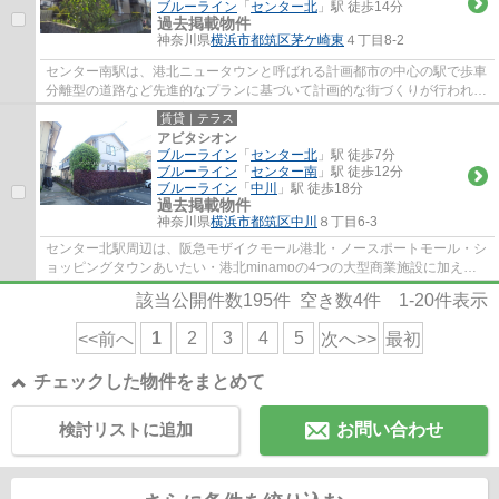
ブルーライン
「
センター北
」駅 徒歩14分
過去掲載物件
神奈川県
横浜市都筑区
茅ケ崎東
４丁目8-2
センター南駅は、港北ニュータウンと呼ばれる計画都市の中心の駅で歩車
分離型の道路など先進的なプランに基づいて計画的な街づくりが行われ、
都市と自然が調和した美しい街です。駅前...
賃貸｜テラス
アビタシオン
ブルーライン
「
センター北
」駅 徒歩7分
ブルーライン
「
センター南
」駅 徒歩12分
ブルーライン
「
中川
」駅 徒歩18分
過去掲載物件
神奈川県
横浜市都筑区
中川
８丁目6-3
センター北駅周辺は、阪急モザイクモール港北・ノースポートモール・シ
ョッピングタウンあいたい・港北minamoの4つの大型商業施設に加え、
プレミアヨコハマやYOTSUBAKOなど、お買い物...
該当公開件数
195
件 空き数
4
件
1-20
件表示
1
2
3
4
5
<<前へ
次へ>>
最初
チェックした物件をまとめて
検討リストに追加
お問い合わせ