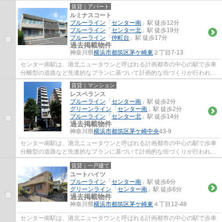
です。駅前にはスーパーのOKストア、ドラ...
賃貸｜アパート
ルミナスコート
ブルーライン
「
センター南
」駅 徒歩12分
ブルーライン
「
センター北
」駅 徒歩19分
ブルーライン
「
仲町台
」駅 徒歩17分
過去掲載物件
神奈川県
横浜市都筑区
茅ケ崎東
２丁目7-13
センター南駅は、港北ニュータウンと呼ばれる計画都市の中心の駅で歩車
分離型の道路など先進的なプランに基づいて計画的な街づくりが行われ、
都市と自然が調和した美しい街です。駅前...
賃貸｜マンション
レスペランス
ブルーライン
「
センター南
」駅 徒歩2分
グリーンライン
「
センター南
」駅 徒歩2分
ブルーライン
「
センター北
」駅 徒歩14分
過去掲載物件
神奈川県
横浜市都筑区
茅ケ崎中央
43-9
センター南駅は、港北ニュータウンと呼ばれる計画都市の中心の駅で歩車
分離型の道路など先進的なプランに基づいて計画的な街づくりが行われ、
都市と自然が調和した美しい街です。駅前...
賃貸｜一戸建て
ユートハイツ
ブルーライン
「
センター南
」駅 徒歩6分
グリーンライン
「
センター南
」駅 徒歩6分
過去掲載物件
神奈川県
横浜市都筑区
茅ケ崎東
４丁目12-48
センター南駅は、港北ニュータウンと呼ばれる計画都市の中心の駅で歩車