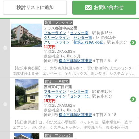
検討リストに追加
お問い合わせ
賃貸｜マンション
テラス都筑中央公園
ブルーライン
「
センター南
」駅 徒歩15分
グリーンライン
「
センター南
」駅 徒歩15分
グリーンライン
「
都筑ふれあいの丘
」駅 徒歩26分
11万円
間取:
2LDK/55.83㎡
敷金/礼金:
1ヶ月/1ヶ月
神奈川県
横浜市都筑区
荏田東
４丁目２５－５
【都筑中央公園】は、大型商業施設が多く、買い物便利で人気のセンター
南駅徒歩１５分 エレベータ、宅配ボックス、追い焚き、システムキッチ
ン、モニター付きインターホン完備で設備...
賃貸｜一戸建て
荏田東4丁目戸建
ブルーライン
「
センター南
」駅 徒歩15分
ブルーライン
「
センター北
」駅 徒歩18分
15万円
間取:
2LDK/83.62㎡
敷金/礼金:
1ヶ月/1ヶ月
神奈川県
横浜市都筑区
荏田東
４丁目３９-18
【荏田東戸建】は、都筑の丘小学校区 ペット相談 駐車場無料 庭付
エアコン、追い焚き、システムキッチン、洗髪洗面台、温水便座完備
賃貸｜マンション