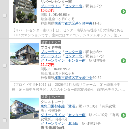
リバーレセンター南
ブルーライン
「
センター南
」駅 徒歩7分
15.6万円
間取:
1LDK/46.90㎡
敷金/礼金:
1ヶ月/1ヶ月
神奈川県
横浜市都筑区
茅ケ崎中央
11-18
【リバーレセンター南602】は、センター南駅から徒歩7分の場所にある
1LDKのマンションです。室内にはエアコン、システムキッチン、追い焚
きの設備が整っています。
賃貸｜テラス
プロイド中央
ブルーライン
「
センター南
」駅 徒歩8分
ブルーライン
「
センター北
」駅 徒歩12分
グリーンライン
「
センター南
」駅 徒歩8分
22.4万円
間取:
3LDK/88.95㎡
敷金/礼金:
0ヶ月/1ヶ月
神奈川県
横浜市都筑区
茅ケ崎中央
60-32
【プロイド中央H101】は、2026年2月大幅リフォーム 茅ヶ崎東小学
校・茅ヶ崎中学校学区。人気のセンター南駅徒歩8分、88平米テラスハウ
スタイプの3LDKです。駐車場1台無料、専用庭付き...
賃貸｜アパート
クレストコート
東急田園都市線
「
鷺沼
」駅 バス10分 「有馬変電
所」 停歩3分
グリーンライン
「
センター南
」駅 バス10分 「有馬
変電所」 停歩3分
グリーンライン
「
北山田
」駅 徒歩17分
過去掲載物件