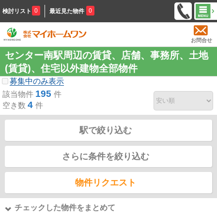
0
0
検討リスト
最近見た物件
お問合せ
センター南駅周辺の賃貸、店舗、事務所、土地
(賃貸)、住宅以外建物全部物件
募集中のみ表示
195
該当物件
件
4
空き数
件
駅で絞り込む
さらに条件を絞り込む
物件リクエスト
チェックした物件をまとめて