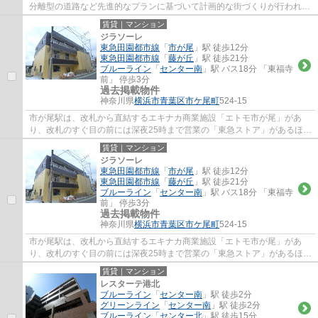
分離型の道路など先進的なプランに基づいて計画的な街づくりが行われ、
都市と自然が調和した美しい街です。駅前...
賃貸｜マンション
ジラソーレ
東急田園都市線
「
市が尾
」駅 徒歩12分
東急田園都市線
「
藤が丘
」駅 徒歩21分
ブルーライン
「
センター南
」駅 バス18分 「東福寺
前」 停歩3分
過去掲載物件
神奈川県
横浜市青葉区
市ケ尾町
524-15
市が尾駅は、改札から直結するエキナカ商業施設「エトモ市が尾」があ
り、改札のすぐ目の前には深夜25時まで営業の「東急ストア」があるほ
か、コンビニエンスストア、ベーカリー、ファ...
賃貸｜マンション
ジラソーレ
東急田園都市線
「
市が尾
」駅 徒歩12分
東急田園都市線
「
藤が丘
」駅 徒歩21分
ブルーライン
「
センター南
」駅 バス18分 「東福寺
前」 停歩3分
過去掲載物件
神奈川県
横浜市青葉区
市ケ尾町
524-15
市が尾駅は、改札から直結するエキナカ商業施設「エトモ市が尾」があ
り、改札のすぐ目の前には深夜25時まで営業の「東急ストア」があるほ
か、コンビニエンスストア、ベーカリー、ファ...
賃貸｜マンション
レスターテ港北
ブルーライン
「
センター南
」駅 徒歩2分
グリーンライン
「
センター南
」駅 徒歩2分
ブルーライン
「
センター北
」駅 徒歩15分