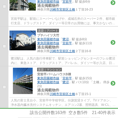
東急田園都市線
「
宮前平
」駅 徒歩6分
過去掲載物件
神奈川県
川崎市宮前区
土橋
１丁目16-23
宮前平駅は、駅前にスーパーいなげや、成城石井のスーパー２件、都市銀
行支店、ドラッグストア、ダイソー等日常のお買物には、事欠かないの
と、駅北側には、宮前区役所、宮前図書館、...
賃貸｜アパート
プチハイツ大竹
東急田園都市線
「
鷺沼
」駅 徒歩8分
東急田園都市線
「
宮前平
」駅 徒歩11分
過去掲載物件
神奈川県
川崎市宮前区
土橋
２丁目16-8
鷺沼駅は、人気の急行停車駅で、駅前ショッピングセンターのフレル鷺沼
内に、東急ストア、ドラッグストア、アパレル、ダイソー等が入店、日常
のお買い物に便利で、周辺には、飲食店街...
賃貸｜マンション
宮前平パームハウスB棟
東急田園都市線
「
宮前平
」駅 徒歩15分
東急田園都市線
「
鷺沼
」駅 バス10分 「土橋」 停歩
2分
過去掲載物件
神奈川県
川崎市宮前区
土橋
６丁目15-1
人気の富士見台小、宮前平中学校学区。分譲賃貸タイプ。TVドアホン、
浄水器内臓水洗付システムキッチン、エアコン2基、照明器具、W-CL、温
水洗浄便座、洗髪洗面台、CATV。LDK15帖で広...
該当公開件数
163
件 空き数
5
件
21-40
件表示