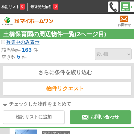
0
0
検討リスト
最近見た物件
お問合せ
土橋保育園の周辺物件一覧(2ページ目)
募集中のみ表示
163
該当物件
件
5
空き数
件
さらに条件を絞り込む
物件リクエスト
チェックした物件をまとめて
検討リストに追加
お問い合わせ
賃貸｜マンション