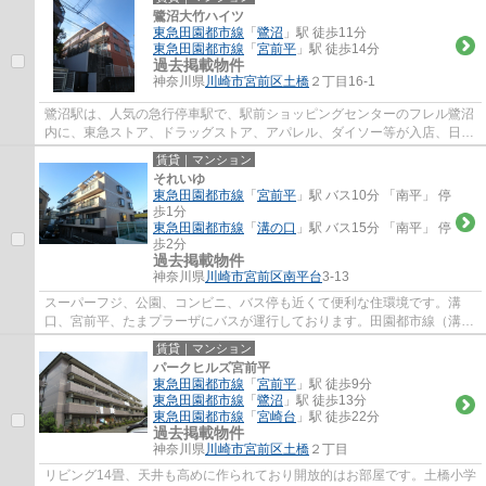
鷺沼大竹ハイツ
東急田園都市線
「
鷺沼
」駅 徒歩11分
東急田園都市線
「
宮前平
」駅 徒歩14分
過去掲載物件
神奈川県
川崎市宮前区
土橋
２丁目16-1
鷺沼駅は、人気の急行停車駅で、駅前ショッピングセンターのフレル鷺沼
内に、東急ストア、ドラッグストア、アパレル、ダイソー等が入店、日常
のお買い物に便利で、周辺には、飲食店街...
賃貸｜マンション
それいゆ
東急田園都市線
「
宮前平
」駅 バス10分 「南平」 停
歩1分
東急田園都市線
「
溝の口
」駅 バス15分 「南平」 停
歩2分
過去掲載物件
神奈川県
川崎市宮前区
南平台
3-13
スーパーフジ、公園、コンビニ、バス停も近くて便利な住環境です。溝
口、宮前平、たまプラーザにバスが運行しております。田園都市線（溝の
口駅・梶ヶ谷駅・宮崎台駅・宮前平駅・鷺沼...
賃貸｜マンション
パークヒルズ宮前平
東急田園都市線
「
宮前平
」駅 徒歩9分
東急田園都市線
「
鷺沼
」駅 徒歩13分
東急田園都市線
「
宮崎台
」駅 徒歩22分
過去掲載物件
神奈川県
川崎市宮前区
土橋
２丁目
リビング14畳、天井も高めに作られており開放的はお部屋です。土橋小学