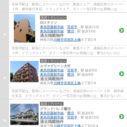
宮前平駅は、駅前にスーパーいなげや、東急ストア、成城石井のスーパー
３件、都市銀行支店、ドラッグストア、ダイソー等日常のお買物には、事
欠かないのと、駅北側には、宮前区役所、...
賃貸｜マンション
GIステイツ
東急田園都市線
「
宮前平
」駅 徒歩11分
東急田園都市線
「
鷺沼
」駅 徒歩13分
過去掲載物件
神奈川県
川崎市宮前区
土橋
６丁目1-9
宮前平駅は、駅前にスーパーいなげや、東急ストア、成城石井のスーパー
３件、ドラッグストア、ダイソー等日常のお買物には、事欠かないのと、
駅北側には、宮前区役所、宮前図書館、宮...
賃貸｜マンション
エヴァグリーン大竹
東急田園都市線
「
宮前平
」駅 徒歩5分
東急田園都市線
「
鷺沼
」駅 徒歩9分
過去掲載物件
神奈川県
川崎市宮前区
土橋
２丁目7-6
宮前平駅は、駅前にスーパーいなげや、成城石井のスーパー２件、都市銀
行支店、ドラッグストア、ダイソー等日常のお買物には、事欠かないの
と、駅北側には、宮前区役所、宮前図書館、...
賃貸｜アパート
グランドパレス鷺沼
東急田園都市線
「
鷺沼
」駅 徒歩6分
東急田園都市線
「
宮前平
」駅 徒歩13分
過去掲載物件
神奈川県
川崎市宮前区
土橋
３丁目10-4