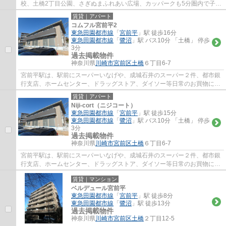
校、土橋2丁目公園、さぎぬまふれあい広場、カッパークも5分圏内で子育
て環境良好、宮前平駅からは殆ど平坦な道...
賃貸｜アパート
コムフル宮前平2
東急田園都市線
「
宮前平
」駅 徒歩16分
東急田園都市線
「
鷺沼
」駅 バス10分 「土橋」 停歩
3分
過去掲載物件
神奈川県
川崎市宮前区
土橋
６丁目6-7
宮前平駅は、駅前にスーパーいなげや、成城石井のスーパー２件、都市銀
行支店、ホームセンター、ドラッグストア、ダイソー等日常のお買物に
は、事欠かないのと、駅北側には、宮前区役...
賃貸｜アパート
Niji-cort（ニジコート）
東急田園都市線
「
宮前平
」駅 徒歩15分
東急田園都市線
「
鷺沼
」駅 バス10分 「土橋」 停歩
3分
過去掲載物件
神奈川県
川崎市宮前区
土橋
６丁目6-7
宮前平駅は、駅前にスーパーいなげや、成城石井のスーパー２件、都市銀
行支店、ホームセンター、ドラッグストア、ダイソー等日常のお買物に
は、事欠かないのと、駅北側には、宮前区役...
賃貸｜マンション
ベルデュール宮前平
東急田園都市線
「
宮前平
」駅 徒歩8分
東急田園都市線
「
鷺沼
」駅 徒歩13分
過去掲載物件
神奈川県
川崎市宮前区
土橋
２丁目12-5