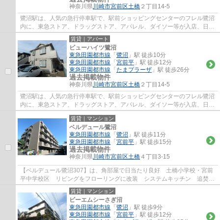
神奈川県
川崎市宮前区
土橋
２丁目14-5
鷺沼駅は、人気の急行停車駅で、駅前ショッピングセンターのフレル鷺沼
内に、東急ストア、ドラッグストア、アパレル、ダイソー等が入店、日常
のお買い物に便利で、周辺には、飲食店街...
賃貸｜アパート
ビューハイツ鷺沼
東急田園都市線
「
鷺沼
」駅 徒歩10分
東急田園都市線
「
宮前平
」駅 徒歩12分
東急田園都市線
「
たまプラーザ
」駅 徒歩26分
過去掲載物件
神奈川県
川崎市宮前区
土橋
２丁目14-5
鷺沼駅は、人気の急行停車駅で、駅前ショッピングセンターのフレル鷺沼
内に、東急ストア、ドラッグストア、アパレル、ダイソー等が入店、日常
のお買い物に便利で、周辺には、飲食店街...
賃貸｜マンション
ベルデュール鷺沼
東急田園都市線
「
鷺沼
」駅 徒歩11分
東急田園都市線
「
宮前平
」駅 徒歩15分
過去掲載物件
神奈川県
川崎市宮前区
土橋
４丁目3-15
【ベルデュール鷺沼307】は、角部屋で日当たり良好 土橋小学校・宮前
平中学校区 リビングをフローリングに改装 システムキッチン 追焚き
バス エアコン付き、閑静な住宅街で住環境...
賃貸｜マンション
ビーエムシーさぎ沼
東急田園都市線
「
鷺沼
」駅 徒歩9分
東急田園都市線
「
宮前平
」駅 徒歩12分