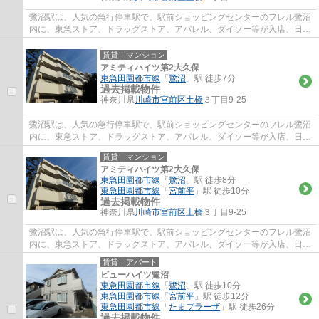
鷺沼駅は、人気の急行停車駅で、駅前ショッピングセンターのフレル鷺沼
内に、東急ストア、ドラッグストア、アパレル、ダイソー等が入店、日常
のお買い物に便利で、周辺には、飲食店街...
賃貸｜マンション
アミティハイツ第2大久保
東急田園都市線
「
鷺沼
」駅 徒歩7分
過去掲載物件
神奈川県
川崎市宮前区
土橋
３丁目9-25
鷺沼駅は、人気の急行停車駅で、駅前ショッピングセンターのフレル鷺沼
内に、東急ストア、ドラッグストア、アパレル、ダイソー等が入店、日常
のお買い物に便利で、周辺には、飲食店街...
賃貸｜マンション
アミティハイツ第2大久保
東急田園都市線
「
鷺沼
」駅 徒歩8分
東急田園都市線
「
宮前平
」駅 徒歩10分
過去掲載物件
神奈川県
川崎市宮前区
土橋
３丁目9-25
鷺沼駅は、人気の急行停車駅で、駅前ショッピングセンターのフレル鷺沼
内に、東急ストア、ドラッグストア、アパレル、ダイソー等が入店、日常
のお買い物に便利で、周辺には、飲食店街...
賃貸｜アパート
ビューハイツ鷺沼
東急田園都市線
「
鷺沼
」駅 徒歩10分
東急田園都市線
「
宮前平
」駅 徒歩12分
東急田園都市線
「
たまプラーザ
」駅 徒歩26分
過去掲載物件