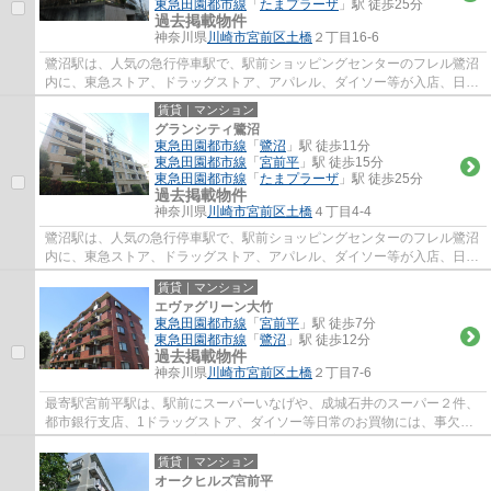
東急田園都市線
「
たまプラーザ
」駅 徒歩25分
過去掲載物件
神奈川県
川崎市宮前区
土橋
２丁目16-6
鷺沼駅は、人気の急行停車駅で、駅前ショッピングセンターのフレル鷺沼
内に、東急ストア、ドラッグストア、アパレル、ダイソー等が入店、日常
のお買い物に便利で、周辺には、飲食店街...
賃貸｜マンション
グランシティ鷺沼
東急田園都市線
「
鷺沼
」駅 徒歩11分
東急田園都市線
「
宮前平
」駅 徒歩15分
東急田園都市線
「
たまプラーザ
」駅 徒歩25分
過去掲載物件
神奈川県
川崎市宮前区
土橋
４丁目4-4
鷺沼駅は、人気の急行停車駅で、駅前ショッピングセンターのフレル鷺沼
内に、東急ストア、ドラッグストア、アパレル、ダイソー等が入店、日常
のお買い物に便利で、周辺には、飲食店街...
賃貸｜マンション
エヴァグリーン大竹
東急田園都市線
「
宮前平
」駅 徒歩7分
東急田園都市線
「
鷺沼
」駅 徒歩12分
過去掲載物件
神奈川県
川崎市宮前区
土橋
２丁目7-6
最寄駅宮前平駅は、駅前にスーパーいなげや、成城石井のスーパー２件、
都市銀行支店、1ドラッグストア、ダイソー等日常のお買物には、事欠か
ないのと、駅北側には、宮前区役所、宮前図...
賃貸｜マンション
オークヒルズ宮前平