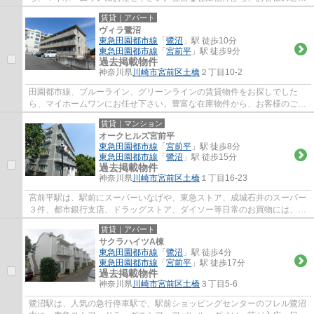
望に合うお部屋をご提案致します。
賃貸｜アパート
ヴィラ鷺沼
東急田園都市線
「
鷺沼
」駅 徒歩10分
東急田園都市線
「
宮前平
」駅 徒歩9分
過去掲載物件
神奈川県
川崎市宮前区
土橋
２丁目10-2
田園都市線、ブルーライン、グリーンラインの賃貸物件をお探しでした
ら、マイホームワンにお任せ下さい。豊富な在庫物件から、お客様のご要
望に合うお部屋をご提案致します。
賃貸｜マンション
オークヒルズ宮前平
東急田園都市線
「
宮前平
」駅 徒歩8分
東急田園都市線
「
鷺沼
」駅 徒歩15分
過去掲載物件
神奈川県
川崎市宮前区
土橋
１丁目16-23
宮前平駅は、駅前にスーパーいなげや、東急ストア、成城石井のスーパー
３件、都市銀行支店、ドラッグストア、ダイソー等日常のお買物には、事
欠かないのと、駅北側には、宮前区役所、...
賃貸｜アパート
サクラハイツA棟
東急田園都市線
「
鷺沼
」駅 徒歩4分
東急田園都市線
「
宮前平
」駅 徒歩17分
過去掲載物件
神奈川県
川崎市宮前区
土橋
３丁目5-6
鷺沼駅は、人気の急行停車駅で、駅前ショッピングセンターのフレル鷺沼