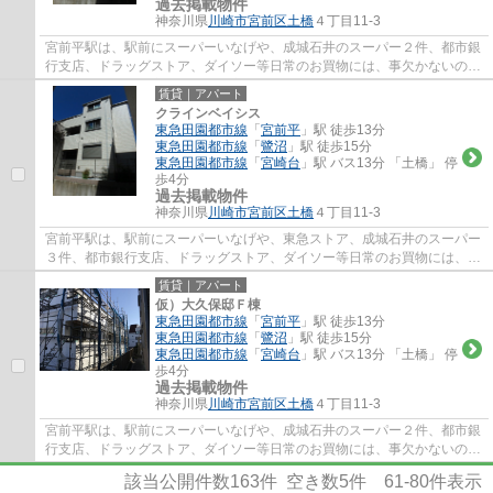
過去掲載物件
神奈川県
川崎市宮前区
土橋
４丁目11-3
宮前平駅は、駅前にスーパーいなげや、成城石井のスーパー２件、都市銀
行支店、ドラッグストア、ダイソー等日常のお買物には、事欠かないの
と、駅北側には、宮前区役所、宮前図書館、...
賃貸｜アパート
クラインベイシス
東急田園都市線
「
宮前平
」駅 徒歩13分
東急田園都市線
「
鷺沼
」駅 徒歩15分
東急田園都市線
「
宮崎台
」駅 バス13分 「土橋」 停
歩4分
過去掲載物件
神奈川県
川崎市宮前区
土橋
４丁目11-3
宮前平駅は、駅前にスーパーいなげや、東急ストア、成城石井のスーパー
３件、都市銀行支店、ドラッグストア、ダイソー等日常のお買物には、事
欠かないのと、駅北側には、宮前区役所、...
賃貸｜アパート
仮）大久保邸Ｆ棟
東急田園都市線
「
宮前平
」駅 徒歩13分
東急田園都市線
「
鷺沼
」駅 徒歩15分
東急田園都市線
「
宮崎台
」駅 バス13分 「土橋」 停
歩4分
過去掲載物件
神奈川県
川崎市宮前区
土橋
４丁目11-3
宮前平駅は、駅前にスーパーいなげや、成城石井のスーパー２件、都市銀
行支店、ドラッグストア、ダイソー等日常のお買物には、事欠かないの
と、駅北側には、宮前区役所、宮前図書館、...
該当公開件数
163
件 空き数
5
件
61-80
件表示