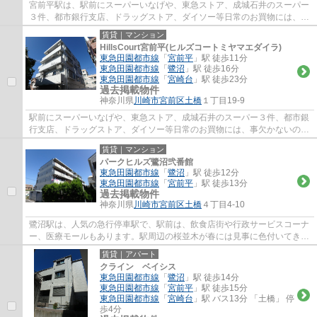
宮前平駅は、駅前にスーパーいなげや、東急ストア、成城石井のスーパー
３件、都市銀行支店、ドラッグストア、ダイソー等日常のお買物には、事
欠かないのと、駅北側には、宮前区役所、...
賃貸｜マンション
HillsCourt宮前平(ヒルズコートミヤマエダイラ)
東急田園都市線
「
宮前平
」駅 徒歩11分
東急田園都市線
「
鷺沼
」駅 徒歩16分
東急田園都市線
「
宮崎台
」駅 徒歩23分
過去掲載物件
神奈川県
川崎市宮前区
土橋
１丁目19-9
駅前にスーパーいなげや、東急ストア、成城石井のスーパー３件、都市銀
行支店、ドラッグストア、ダイソー等日常のお買物には、事欠かないの
と、駅北側には、宮前区役所、宮前図書館、...
賃貸｜マンション
パークヒルズ鷺沼弐番館
東急田園都市線
「
鷺沼
」駅 徒歩12分
東急田園都市線
「
宮前平
」駅 徒歩13分
過去掲載物件
神奈川県
川崎市宮前区
土橋
４丁目4-10
鷺沼駅は、人気の急行停車駅で、駅前は、飲食店街や行政サービスコーナ
ー、医療モールもあります。駅周辺の桜並木が春には見事に色付いてきれ
いです。人気の小学校区エリアも含まれる...
賃貸｜アパート
クライン ベイシス
東急田園都市線
「
鷺沼
」駅 徒歩14分
東急田園都市線
「
宮前平
」駅 徒歩15分
東急田園都市線
「
宮崎台
」駅 バス13分 「土橋」 停
歩4分