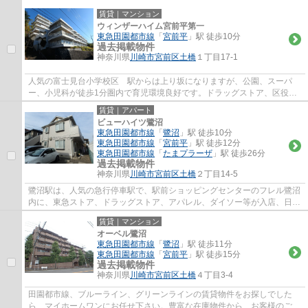
のお買い物に便利で、周辺には、飲食店街...
賃貸｜マンション
ウィンザーハイム宮前平第一
東急田園都市線
「
宮前平
」駅 徒歩10分
過去掲載物件
神奈川県
川崎市宮前区
土橋
１丁目17-1
人気の富士見台小学校区 駅からは上り坂になりますが、公園、スーパ
ー、小児科が徒歩1分圏内で育児環境良好です。ドラッグストア、区役
所、図書館、警察署等生活利便施設が近隣に集約...
賃貸｜アパート
ビューハイツ鷺沼
東急田園都市線
「
鷺沼
」駅 徒歩10分
東急田園都市線
「
宮前平
」駅 徒歩12分
東急田園都市線
「
たまプラーザ
」駅 徒歩26分
過去掲載物件
神奈川県
川崎市宮前区
土橋
２丁目14-5
鷺沼駅は、人気の急行停車駅で、駅前ショッピングセンターのフレル鷺沼
内に、東急ストア、ドラッグストア、アパレル、ダイソー等が入店、日常
のお買い物に便利で、周辺には、飲食店街...
賃貸｜マンション
オーベル鷺沼
東急田園都市線
「
鷺沼
」駅 徒歩11分
東急田園都市線
「
宮前平
」駅 徒歩15分
過去掲載物件
神奈川県
川崎市宮前区
土橋
４丁目3-4
田園都市線、ブルーライン、グリーンラインの賃貸物件をお探しでした
ら、マイホームワンにお任せ下さい。豊富な在庫物件から、お客様のご要