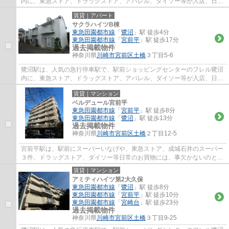
内に、東急ストア、ドラッグストア、アパレル、ダイソー等が入店、日常
のお買い物に便利で、周辺には、飲食店街...
賃貸｜アパート
サクラハイツB棟
東急田園都市線
「
鷺沼
」駅 徒歩4分
東急田園都市線
「
宮前平
」駅 徒歩17分
過去掲載物件
神奈川県
川崎市宮前区
土橋
３丁目5-6
鷺沼駅は、人気の急行停車駅で、駅前ショッピングセンターのフレル鷺沼
内に、東急ストア、ドラッグストア、アパレル、ダイソー等が入店、日常
のお買い物に便利で、周辺には、飲食店街...
賃貸｜マンション
ベルデュール宮前平
東急田園都市線
「
宮前平
」駅 徒歩8分
東急田園都市線
「
鷺沼
」駅 徒歩13分
過去掲載物件
神奈川県
川崎市宮前区
土橋
２丁目12-5
宮前平駅は、駅前にスーパーいなげや、東急ストア、成城石井のスーパー
３件、ドラッグストア、ダイソー等日常のお買物には、事欠かないのと、
駅北側には、宮前区役所、宮前図書館、宮...
賃貸｜マンション
アミティハイツ第2大久保
東急田園都市線
「
鷺沼
」駅 徒歩8分
東急田園都市線
「
宮前平
」駅 徒歩10分
東急田園都市線
「
宮崎台
」駅 徒歩23分
過去掲載物件
神奈川県
川崎市宮前区
土橋
３丁目9-25