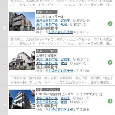
鷺沼駅は、人気の急行停車駅で、駅前ショッピングセンターのフレル鷺沼
内に、東急ストア、ドラッグストア、アパレル、ダイソー等が入店、日常
のお買い物に便利で、周辺には、飲食店街...
賃貸｜アパート
ルストシュトラール
東急田園都市線
「
宮前平
」駅 徒歩14分
東急田園都市線
「
鷺沼
」駅 徒歩14分
過去掲載物件
神奈川県
川崎市宮前区
土橋
４丁目11-7
鷺沼駅は、人気の急行停車駅で、駅前ショッピングセンターのフレル鷺沼
内に、東急ストア、ドラッグストア、アパレル、ダイソー等が入店、日常
のお買い物に便利で、周辺には、飲食店街...
賃貸｜一戸建て
土橋6丁目貸家
東急田園都市線
「
宮前平
」駅 徒歩11分
東急田園都市線
「
鷺沼
」駅 徒歩16分
過去掲載物件
神奈川県
川崎市宮前区
土橋
６丁目2-20
田園都市線（溝の口駅・梶ヶ谷駅・宮崎台駅・宮前平駅・鷺沼駅）の賃貸
物件をお探しでしたら、マイホームワンにお任せ下さい。豊富な在庫物件
から、お客様のご要望に合うお部屋をご提...
賃貸｜マンション
HillsCourt宮前平(ヒルズコートミヤマエダイラ)
東急田園都市線
「
宮前平
」駅 徒歩11分
東急田園都市線
「
鷺沼
」駅 徒歩17分
過去掲載物件
神奈川県
川崎市宮前区
土橋
１丁目19-9