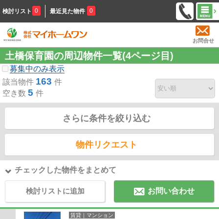
0
0
検討リスト
最近見た物件
お問合せ
土橋保育園の周辺物件一覧(4ページ目)
募集中のみ表示
163
該当物件
件
5
空き数
件
さらに条件を絞り込む
物件リクエスト
チェックした物件をまとめて
検討リストに追加
お問い合わせ
賃貸｜マンション