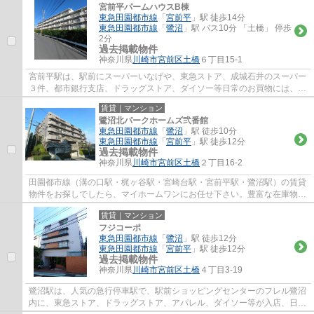
宮前平パームハウスB棟
東急田園都市線
「
宮前平
」駅 徒歩14分
東急田園都市線
「
鷺沼
」駅 バス10分 「土橋」 停歩
2分
過去掲載物件
神奈川県
川崎市宮前区
土橋
６丁目15-1
宮前平駅は、駅前にスーパーいなげや、東急ストア、成城石井のスーパー
３件、都市銀行支店、ドラッグストア、ダイソー等日常のお買物には、事
欠かないのと、駅北側には、宮前区役所、...
賃貸｜マンション
鷺沼北パークホームズ弐番館
東急田園都市線
「
鷺沼
」駅 徒歩10分
東急田園都市線
「
宮前平
」駅 徒歩12分
過去掲載物件
神奈川県
川崎市宮前区
土橋
２丁目16-2
田園都市線（溝の口駅・梶ヶ谷駅・宮崎台駅・宮前平駅・鷺沼駅）の賃貸
物件をお探しでしたら、マイホームワンにお任せ下さい。豊富な在庫物件
から、お客様のご要望に合うお部屋をご提...
賃貸｜マンション
フジコーポ
東急田園都市線
「
鷺沼
」駅 徒歩12分
東急田園都市線
「
宮前平
」駅 徒歩12分
過去掲載物件
神奈川県
川崎市宮前区
土橋
４丁目3-19
鷺沼駅は、人気の急行停車駅で、駅前ショッピングセンターのフレル鷺沼
内に、東急ストア、ドラッグストア、アパレル、ダイソー等が入店、日常