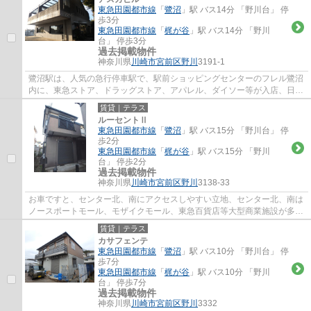
東急田園都市線
「
鷺沼
」駅 バス14分 「野川台」 停
歩3分
東急田園都市線
「
梶が谷
」駅 バス14分 「野川
台」 停歩3分
過去掲載物件
神奈川県
川崎市宮前区
野川
3191-1
鷺沼駅は、人気の急行停車駅で、駅前ショッピングセンターのフレル鷺沼
内に、東急ストア、ドラッグストア、アパレル、ダイソー等が入店、日常
のお買い物に便利で、周辺には、飲食店街...
賃貸｜テラス
ルーセントⅡ
東急田園都市線
「
鷺沼
」駅 バス15分 「野川台」 停
歩2分
東急田園都市線
「
梶が谷
」駅 バス15分 「野川
台」 停歩2分
過去掲載物件
神奈川県
川崎市宮前区
野川
3138-33
お車ですと、センター北、南にアクセスしやすい立地、センター北、南は
ノースポートモール、モザイクモール、東急百貨店等大型商業施設が多
く、休日の過ごし方の幅も広がります。田園...
賃貸｜テラス
カサフェンテ
東急田園都市線
「
鷺沼
」駅 バス10分 「野川台」 停
歩7分
東急田園都市線
「
梶が谷
」駅 バス10分 「野川
台」 停歩7分
過去掲載物件
神奈川県
川崎市宮前区
野川
3332