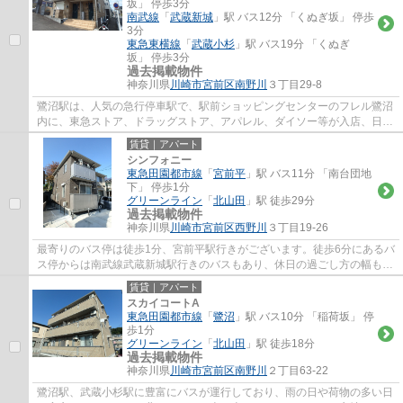
坂」 停歩3分
南武線
「
武蔵新城
」駅 バス12分 「くぬぎ坂」 停歩
3分
東急東横線
「
武蔵小杉
」駅 バス19分 「くぬぎ
坂」 停歩3分
過去掲載物件
神奈川県
川崎市宮前区
南野川
３丁目29-8
鷺沼駅は、人気の急行停車駅で、駅前ショッピングセンターのフレル鷺沼
内に、東急ストア、ドラッグストア、アパレル、ダイソー等が入店、日常
のお買い物に便利で、周辺には、飲食店街...
賃貸｜アパート
シンフォニー
東急田園都市線
「
宮前平
」駅 バス11分 「南台団地
下」 停歩1分
グリーンライン
「
北山田
」駅 徒歩29分
過去掲載物件
神奈川県
川崎市宮前区
西野川
３丁目19-26
最寄りのバス停は徒歩1分、宮前平駅行きがございます。徒歩6分にあるバ
ス停からは南武線武蔵新城駅行きのバスもあり、休日の過ごし方の幅も広
がります。田園都市線（溝の口駅・梶ヶ谷...
賃貸｜アパート
スカイコートA
東急田園都市線
「
鷺沼
」駅 バス10分 「稲荷坂」 停
歩1分
グリーンライン
「
北山田
」駅 徒歩18分
過去掲載物件
神奈川県
川崎市宮前区
南野川
２丁目63-22
鷺沼駅、武蔵小杉駅に豊富にバスが運行しており、雨の日や荷物の多い日