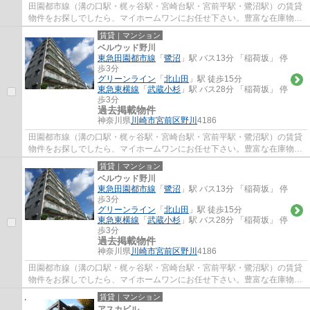
田園都市線（溝の口駅・梶ヶ谷駅・宮崎台駅・宮前平駅・鷺沼駅）の賃貸
物件をお探しでしたら、マイホームワンにお任せ下さい。豊富な在庫物件
から、お客様のご要望に合うお部屋をご提...
賃貸｜マンション
ベルウッド野川
東急田園都市線
「
鷺沼
」駅 バス13分 「稲荷坂」 停
歩3分
グリーンライン
「
北山田
」駅 徒歩15分
東急東横線
「
武蔵小杉
」駅 バス28分 「稲荷坂」 停
歩3分
過去掲載物件
神奈川県
川崎市宮前区
野川
4186
田園都市線（溝の口駅・梶ヶ谷駅・宮崎台駅・宮前平駅・鷺沼駅）の賃貸
物件をお探しでしたら、マイホームワンにお任せ下さい。豊富な在庫物件
から、お客様のご要望に合うお部屋をご提...
賃貸｜マンション
ベルウッド野川
東急田園都市線
「
鷺沼
」駅 バス13分 「稲荷坂」 停
歩3分
グリーンライン
「
北山田
」駅 徒歩15分
東急東横線
「
武蔵小杉
」駅 バス28分 「稲荷坂」 停
歩3分
過去掲載物件
神奈川県
川崎市宮前区
野川
4186
田園都市線（溝の口駅・梶ヶ谷駅・宮崎台駅・宮前平駅・鷺沼駅）の賃貸
物件をお探しでしたら、マイホームワンにお任せ下さい。豊富な在庫物件
から、お客様のご要望に合うお部屋をご提...
賃貸｜マンション
アスカビル