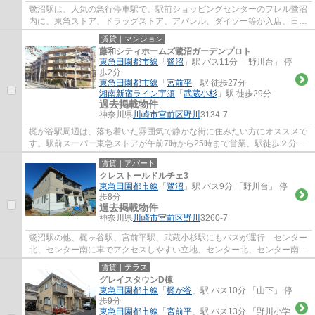
鷺沼駅は、人気の急行停車駅で、駅前ショッピングセンターのフレル鷺沼
内に、東急ストア、ドラッグストア、アパレル、ダイソー等が入店、日常
のお買い物に便利で、周辺には、飲食店街...
賃貸｜マンション
藤和シティホームズ鷺沼ガーデンプロト
東急田園都市線
「
鷺沼
」駅 バス11分 「野川台」 停
歩2分
東急田園都市線
「
宮前平
」駅 徒歩27分
湘南新宿ライン宇須
「
武蔵小杉
」駅 徒歩29分
過去掲載物件
神奈川県
川崎市宮前区
野川
3134-7
梶が谷駅周辺は、落ち着いた雰囲気で静かな街に住みたい方にオススメで
す。駅前スーパー東急ストアが午前7時から25時まで営業、駅徒歩２分の
高津郵便局は、高津区の本局で不在時の荷物...
賃貸｜アパート
クレストールドルチェ3
東急田園都市線
「
鷺沼
」駅 バス9分 「野川台」 停
歩8分
過去掲載物件
神奈川県
川崎市宮前区
野川
3260-7
鷺沼駅の他、梶ヶ谷駅、宮前平駅、武蔵小杉駅にもバスが運行 センター
北、センター南に車でアクセスしやすい立地、センター北、センター南に
は、ノースポートモール、モザイクモール...
賃貸｜テラス
グレイスタウンD棟
東急田園都市線
「
梶が谷
」駅 バス10分 「山下」 停
歩9分
東急田園都市線
「
宮前平
」駅 バス13分 「野川小学