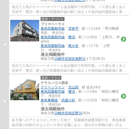
神奈川県
川崎市宮前区
南野川
３丁目39-31
地元で人気のスーパーオーケーも徒歩圏内で利用可能。バス便も多くあり
宮前平・鷺沼・梶ヶ谷の田園都市線の駅に加えＪＲ南武線武蔵新城と東横
線武蔵小杉にもバスが運行しており便利な...
賃貸｜アパート
プリマベーラⅡ
東急田園都市線
「
宮前平
」駅 バス14分 「野川郵便
局前」 停歩3分
東急田園都市線
「
鷺沼
」駅 バス20分 「上野川」 停
歩8分
東急田園都市線
「
梶が谷
」駅 バス7分 「上野
川」 停歩8分
過去掲載物件
神奈川県
川崎市宮前区
南野川
３丁目39-31
地元で人気のスーパーオーケーも徒歩圏内で利用可能。バス便も多くあり
宮前平・鷺沼・梶ヶ谷の田園都市線の駅に加えＪＲ南武線武蔵新城と東横
線武蔵小杉にもバスが運行しており便利な...
賃貸｜テラス
テラスハウス西本
グリーンライン
「
北山田
」駅 徒歩24分
東急田園都市線
「
鷺沼
」駅 バス19分 「和田八幡宮
下」 停歩5分
東急東横線
「
武蔵小杉
」駅 バス22分 「和田八幡宮
下」 停歩5分
過去掲載物件
神奈川県
川崎市宮前区
野川
2634
多方面へのアクセスがしやすい立地で、田園都市線鷺沼駅行き、東急東横
線武蔵小杉駅行きなどのバス停が近隣にあり、雨の日や荷物の多い日も安