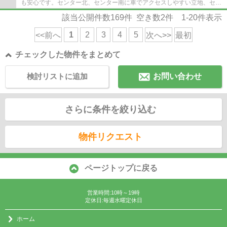
も安心です。センター北、センター南に車でアクセスしやすい立地、セン
ター北、センター南には、ノースポートモ...
該当公開件数
169
件 空き数
2
件
1-20
件表示
1
2
3
4
5
<<前へ
次へ>>
最初
チェックした物件をまとめて
検討リストに追加
お問い合わせ
さらに条件を絞り込む
物件リクエスト
ページトップに戻る
営業時間:10時～19時
定休日:毎週水曜定休日
ホーム