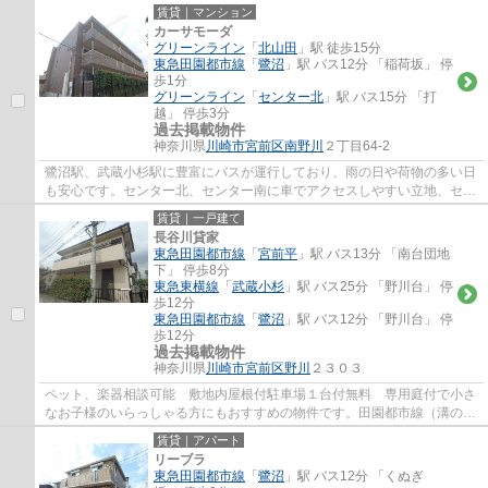
心です。センター北、センター南に車でア...
賃貸｜マンション
カーサモーダ
グリーンライン
「
北山田
」駅 徒歩15分
東急田園都市線
「
鷺沼
」駅 バス12分 「稲荷坂」 停
歩1分
グリーンライン
「
センター北
」駅 バス15分 「打
越」 停歩3分
過去掲載物件
神奈川県
川崎市宮前区
南野川
２丁目64-2
鷺沼駅、武蔵小杉駅に豊富にバスが運行しており、雨の日や荷物の多い日
も安心です。センター北、センター南に車でアクセスしやすい立地、セン
ター北、センター南には、ノースポートモ...
賃貸｜一戸建て
長谷川貸家
東急田園都市線
「
宮前平
」駅 バス13分 「南台団地
下」 停歩8分
東急東横線
「
武蔵小杉
」駅 バス25分 「野川台」 停
歩12分
東急田園都市線
「
鷺沼
」駅 バス12分 「野川台」 停
歩12分
過去掲載物件
神奈川県
川崎市宮前区
野川
２３０３
ペット、楽器相談可能 敷地内屋根付駐車場１台付無料 専用庭付で小さ
なお子様のいらっしゃる方にもおすすめの物件です。田園都市線（溝の口
駅・梶ヶ谷駅・宮崎台駅・宮前平駅・鷺沼...
賃貸｜アパート
リーブラ
東急田園都市線
「
鷺沼
」駅 バス12分 「くぬぎ