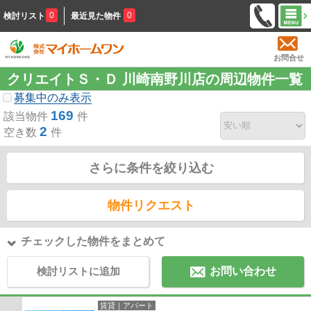
0
0
検討リスト
最近見た物件
お問合せ
クリエイトＳ・Ｄ 川崎南野川店の周辺物件一覧
募集中のみ表示
169
該当物件
件
2
空き数
件
さらに条件を絞り込む
物件リクエスト
チェックした物件をまとめて
検討リストに追加
お問い合わせ
賃貸｜アパート