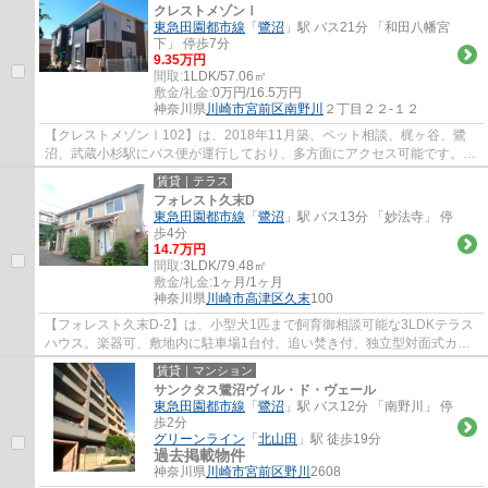
クレストメゾンⅠ
東急田園都市線
「
鷺沼
」駅 バス21分 「和田八幡宮
下」 停歩7分
9.35万円
間取:
1LDK/57.06㎡
敷金/礼金:
0万円/16.5万円
神奈川県
川崎市宮前区
南野川
２丁目２２-１２
【クレストメゾンⅠ102】は、2018年11月築、ペット相談、梶ヶ谷、鷺
沼、武蔵小杉駅にバス便が運行しており、多方面にアクセス可能です。港
北ニュータウンのセンター北、センター南に車...
賃貸｜テラス
フォレスト久末D
東急田園都市線
「
鷺沼
」駅 バス13分 「妙法寺」 停
歩4分
14.7万円
間取:
3LDK/79.48㎡
敷金/礼金:
1ヶ月/1ヶ月
神奈川県
川崎市高津区
久末
100
【フォレスト久末D-2】は、小型犬1匹まで飼育御相談可能な3LDKテラス
ハウス。楽器可、敷地内に駐車場1台付、追い焚き付、独立型対面式カウ
ンター付システムキッチン。エアコン、TVモニ...
賃貸｜マンション
サンクタス鷺沼ヴィル・ド・ヴェール
東急田園都市線
「
鷺沼
」駅 バス12分 「南野川」 停
歩2分
グリーンライン
「
北山田
」駅 徒歩19分
過去掲載物件
神奈川県
川崎市宮前区
野川
2608