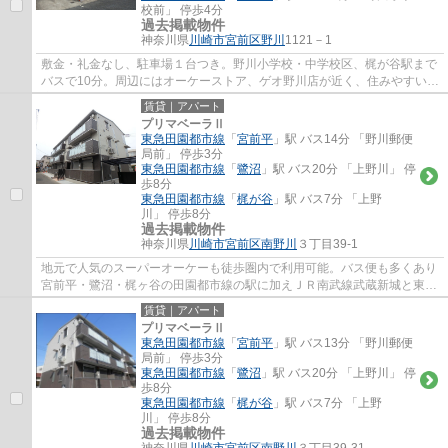
校前」 停歩4分
過去掲載物件
神奈川県
川崎市宮前区
野川
1121－1
敷金・礼金なし、駐車場１台つき。野川小学校・中学校区、梶が谷駅まで
バスで10分。周辺にはオーケーストア、ゲオ野川店が近く、住みやすい環
境となっております。センター北、センタ...
賃貸｜アパート
プリマベーラⅡ
東急田園都市線
「
宮前平
」駅 バス14分 「野川郵便
局前」 停歩3分
東急田園都市線
「
鷺沼
」駅 バス20分 「上野川」 停
歩8分
東急田園都市線
「
梶が谷
」駅 バス7分 「上野
川」 停歩8分
過去掲載物件
神奈川県
川崎市宮前区
南野川
３丁目39-1
地元で人気のスーパーオーケーも徒歩圏内で利用可能。バス便も多くあり
宮前平・鷺沼・梶ヶ谷の田園都市線の駅に加えＪＲ南武線武蔵新城と東横
線武蔵小杉にもバスが運行しており便利な...
賃貸｜アパート
プリマベーラⅡ
東急田園都市線
「
宮前平
」駅 バス13分 「野川郵便
局前」 停歩3分
東急田園都市線
「
鷺沼
」駅 バス20分 「上野川」 停
歩8分
東急田園都市線
「
梶が谷
」駅 バス7分 「上野
川」 停歩8分
過去掲載物件