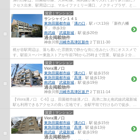
溝の口駅は、田園都市線、大井町線、南武線が乗り入れており多方面にア
クセス出来、駅周辺には、マルイファミリー溝口、ノクティプラザ、とい
ったデパートやレストラン街、イトーヨー...
賃貸｜マンション
サンシャイン１４１
東急田園都市線
「
溝の口
」駅 バス13分 「新作八幡
下」 停歩3分
南武線
「
武蔵新城
」駅 徒歩20分
過去掲載物件
神奈川県
川崎市高津区
新作
２丁目11-30
梶が谷駅周辺は、落ち着いた雰囲気で静かな街に住みたい方にオススメで
す。駅前スーパー東急ストアが午前7時から25時まで営業、駅徒歩２分の
高津郵便局は、高津区の本局で不在時の荷物...
賃貸｜マンション
Viora溝ノ口
東急田園都市線
「
溝の口
」駅 徒歩15分
東急田園都市線
「
高津
」駅 徒歩13分
南武線
「
武蔵新城
」駅 徒歩19分
過去掲載物件
神奈川県
川崎市高津区
坂戸
２丁目11-14
【Viora溝ノ口 C-6】は、田園都市線溝ノ口、高津に加え南武線武蔵新城
駅も利用できるアクセスの良い立地です。全駅平坦で行けるので徒歩、自
転車どちらでも対応可能。スーパーマルエ...
賃貸｜マンション
Viora溝ノ口
東急田園都市線
「
溝の口
」駅 徒歩15分
東急田園都市線
「
高津
」駅 徒歩13分
南武線
「
武蔵新城
」駅 徒歩19分
過去掲載物件