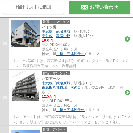
検討リストに追加
お問い合わせ
賃貸｜マンション
ハイツ橘
南武線
「
武蔵新城
」駅 徒歩8分
南武線
「
武蔵中原
」駅 徒歩19分
10万円
間取:
2DK/44.60㎡
敷金/礼金:
1ヶ月/1ヶ月
神奈川県
川崎市高津区
千年
９５４-３
【ハイツ橘301】は、武蔵新城徒歩8分 鉄筋コンクリート造２DK エア
コン、洗髪洗面台完備 ネット利用無料
賃貸｜マンション
バロアール
南武線
「
武蔵新城
」駅 徒歩15分
東急田園都市線
「
溝の口
」駅 バス15分 「北浦」 停
歩2分
12.5万円
間取:
3LDK/61.55㎡
敷金/礼金:
1ヶ月/1ヶ月
神奈川県
川崎市高津区
千年
４５５-１
【バロアール】は、南武線武蔵新城駅徒歩15分のファミリー向け３LDKマ
ンション。駅まで平坦な道のりでスーパーコンビニもアクセス良好。
賃貸｜アパート