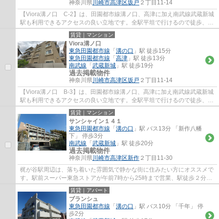
神奈川県
川崎市高津区
坂戸
２丁目11-14
【Viora溝ノ口 C-2】は、田園都市線溝ノ口、高津に加え南武線武蔵新城
駅も利用できるアクセスの良い立地です。全駅平坦で行けるので徒歩、自
転車どちらでも対応可能。スーパーマルエ...
賃貸｜マンション
Viora溝ノ口
東急田園都市線
「
溝の口
」駅 徒歩15分
東急田園都市線
「
高津
」駅 徒歩13分
南武線
「
武蔵新城
」駅 徒歩19分
過去掲載物件
神奈川県
川崎市高津区
坂戸
２丁目11-14
【Viora溝ノ口 B-3】は、田園都市線溝ノ口、高津に加え南武線武蔵新城
駅も利用できるアクセスの良い立地です。全駅平坦で行けるので徒歩、自
転車どちらでも対応可能。スーパーマルエ...
賃貸｜マンション
サンシャイン１４１
東急田園都市線
「
溝の口
」駅 バス13分 「新作八幡
下」 停歩3分
南武線
「
武蔵新城
」駅 徒歩20分
過去掲載物件
神奈川県
川崎市高津区
新作
２丁目11-30
梶が谷駅周辺は、落ち着いた雰囲気で静かな街に住みたい方にオススメで
す。駅前スーパー東急ストアが午前7時から25時まで営業、駅徒歩２分の
高津郵便局は、高津区の本局で不在時の荷物...
賃貸｜アパート
ブランシュ
東急田園都市線
「
溝の口
」駅 バス10分 「千年」 停
歩2分