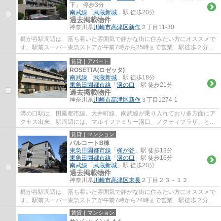
下」 停歩3分
南武線
「
武蔵新城
」駅 徒歩20分
過去掲載物件
神奈川県
川崎市高津区
新作
２丁目11-30
梶が谷駅周辺は、落ち着いた雰囲気で静かな街に住みたい方にオススメで
す。駅前スーパー東急ストアが午前7時から25時まで営業、駅徒歩２分の
高津郵便局は、高津区の本局で不在時の荷物...
賃貸｜アパート
ROSETTA(ロゼッタ)
南武線
「
武蔵新城
」駅 徒歩18分
東急田園都市線
「
溝の口
」駅 徒歩21分
過去掲載物件
神奈川県
川崎市高津区
新作
３丁目1274-1
溝の口駅は、田園都市線、大井町線、南武線が乗り入れており多方面にア
クセス出来、駅周辺には、マルイファミリー溝口、ノクティプラザ、とい
ったデパートやレストラン街、イトーヨー...
賃貸｜マンション
パルコートB棟
東急田園都市線
「
梶が谷
」駅 徒歩13分
東急田園都市線
「
溝の口
」駅 徒歩16分
南武線
「
武蔵新城
」駅 徒歩20分
過去掲載物件
神奈川県
川崎市高津区
末長
２丁目２３－１２
梶が谷駅周辺は、落ち着いた雰囲気で静かな街に住みたい方にオススメで
す。駅前スーパー東急ストアが午前7時から24時まで営業、駅徒歩２分の
高津郵便局は、高津区の本局で不在時の荷物...
賃貸｜マンション