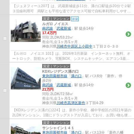
【ジュヌフィーユ207】は、武蔵新城徒歩11分、溝の口駅徒歩20分で２駅
３沿線利用可 両駅とも平坦な道でアクセス可能で自転車利用がしやすい
立地、溝の口駅までバス便も運行しており、...
賃貸｜マンション
新築
ルガロ ノイエス
南武線
「
武蔵新城
」駅 徒歩14分
17.4万円
間取:
2LDK/53.23㎡
敷金/礼金:
1ヶ月/1ヶ月
神奈川県
川崎市中原区
上小田中
１丁目２０-３０
【ルガロ ノイエス 101】は、2026年3月新築 インターネット無料、オ
ートロック、防犯カメラ、宅配BOX、システムキッチン、エアコン3基、
洗髪洗面台、追焚、温水洗浄便座、バス乾燥等...
賃貸｜マンション
KDXレジデンス溝の口
東急田園都市線
「
溝の口
」駅 バス6分 「新作」 停
歩2分
南武線
「
武蔵新城
」駅 徒歩14分
21万円
間取:
2LDK/72.58㎡
敷金/礼金:
1ヶ月/1ヶ月
神奈川県
川崎市高津区
新作
３丁目4-29
【KDXレジデンス溝の口224】は、新作小学校、橘中学校区の2021年築の
2LDKマンション。1階にドラッグストアが入店しており、お買い物も便利
にできます。オートロック、エレベーター、宅...
賃貸｜マンション
サンシャイン１４１
東急田園都市線
「
溝の口
」駅 バス13分 「新作八幡