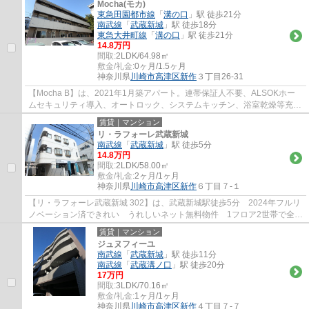
Mocha(モカ)
東急田園都市線
「
溝の口
」駅 徒歩21分
南武線
「
武蔵新城
」駅 徒歩18分
東急大井町線
「
溝の口
」駅 徒歩21分
14.8万円
間取:
2LDK/64.98㎡
敷金/礼金:
0ヶ月/1.5ヶ月
神奈川県
川崎市高津区
新作
３丁目26-31
【Mocha B】は、2021年1月築アパート。連帯保証人不要、ALSOKホー
ムセキュリティ導入、オートロック、システムキッチン、浴室乾燥等充実
の設備が魅力の物件です。
賃貸｜マンション
リ・ラフォーレ武蔵新城
南武線
「
武蔵新城
」駅 徒歩5分
14.8万円
間取:
2LDK/58.00㎡
敷金/礼金:
2ヶ月/1ヶ月
神奈川県
川崎市高津区
新作
６丁目７-１
【リ・ラフォーレ武蔵新城 302】は、武蔵新城駅徒歩5分 2024年フルリ
ノベーション済できれい うれしいネット無料物件 1フロア2世帯で全戸
角部屋設計 南向き角部屋 対面キッチン ...
賃貸｜マンション
ジュヌフィーユ
南武線
「
武蔵新城
」駅 徒歩11分
南武線
「
武蔵溝ノ口
」駅 徒歩20分
17万円
間取:
3LDK/70.16㎡
敷金/礼金:
1ヶ月/1ヶ月
神奈川県
川崎市高津区
新作
４丁目７-７