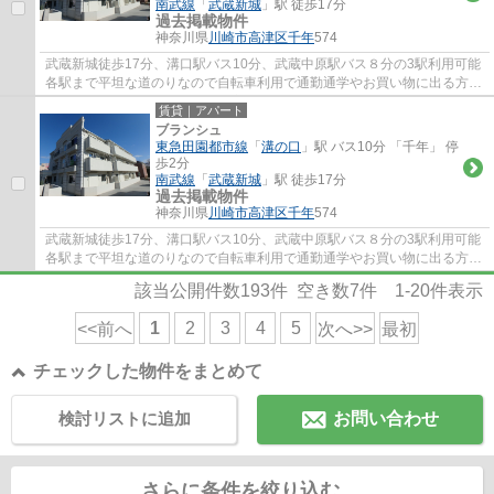
南武線
「
武蔵新城
」駅 徒歩17分
過去掲載物件
神奈川県
川崎市高津区
千年
574
武蔵新城徒歩17分、溝口駅バス10分、武蔵中原駅バス８分の3駅利用可能
各駅まで平坦な道のりなので自転車利用で通勤通学やお買い物に出る方も
多い地域です。オートロック、宅配BOX、シ...
賃貸｜アパート
ブランシュ
東急田園都市線
「
溝の口
」駅 バス10分 「千年」 停
歩2分
南武線
「
武蔵新城
」駅 徒歩17分
過去掲載物件
神奈川県
川崎市高津区
千年
574
武蔵新城徒歩17分、溝口駅バス10分、武蔵中原駅バス８分の3駅利用可能
各駅まで平坦な道のりなので自転車利用で通勤通学やお買い物に出る方も
多い地域です。オートロック、宅配BOX、シ...
該当公開件数
193
件 空き数
7
件
1-20
件表示
1
2
3
4
5
<<前へ
次へ>>
最初
チェックした物件をまとめて
検討リストに追加
お問い合わせ
さらに条件を絞り込む