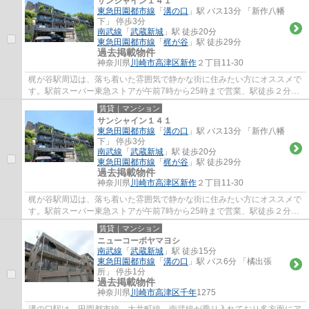
サンシャイン１４１
東急田園都市線
「
溝の口
」駅 バス13分 「新作八幡
下」 停歩3分
南武線
「
武蔵新城
」駅 徒歩20分
東急田園都市線
「
梶が谷
」駅 徒歩29分
過去掲載物件
神奈川県
川崎市高津区
新作
２丁目11-30
梶が谷駅周辺は、落ち着いた雰囲気で静かな街に住みたい方にオススメで
す。駅前スーパー東急ストアが午前7時から25時まで営業、駅徒歩２分の
高津郵便局は、高津区の本局で不在時の荷物...
賃貸｜マンション
サンシャイン１４１
東急田園都市線
「
溝の口
」駅 バス13分 「新作八幡
下」 停歩3分
南武線
「
武蔵新城
」駅 徒歩20分
東急田園都市線
「
梶が谷
」駅 徒歩29分
過去掲載物件
神奈川県
川崎市高津区
新作
２丁目11-30
梶が谷駅周辺は、落ち着いた雰囲気で静かな街に住みたい方にオススメで
す。駅前スーパー東急ストアが午前7時から25時まで営業、駅徒歩２分の
高津郵便局は、高津区の本局で不在時の荷物...
賃貸｜マンション
ニューコーポヤマヨシ
南武線
「
武蔵新城
」駅 徒歩15分
東急田園都市線
「
溝の口
」駅 バス6分 「橘出張
所」 停歩1分
過去掲載物件
神奈川県
川崎市高津区
千年
1275