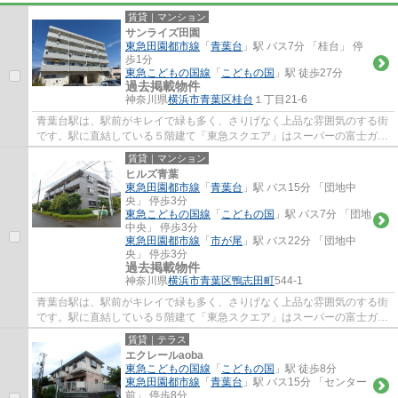
賃貸｜マンション
サンライズ田園
東急田園都市線
「
青葉台
」駅 バス7分 「桂台」 停
歩1分
東急こどもの国線
「
こどもの国
」駅 徒歩27分
過去掲載物件
神奈川県
横浜市青葉区
桂台
１丁目21-6
青葉台駅は、駅前がキレイで緑も多く、さりげなく上品な雰囲気のする街
です。駅に直結している５階建て「東急スクエア」はスーパーの富士ガー
デン、トモズ、東急ハンズ、無印良品、ユ...
賃貸｜マンション
ヒルズ青葉
東急田園都市線
「
青葉台
」駅 バス15分 「団地中
央」 停歩3分
東急こどもの国線
「
こどもの国
」駅 バス7分 「団地
中央」 停歩3分
東急田園都市線
「
市が尾
」駅 バス22分 「団地中
央」 停歩3分
過去掲載物件
神奈川県
横浜市青葉区
鴨志田町
544-1
青葉台駅は、駅前がキレイで緑も多く、さりげなく上品な雰囲気のする街
です。駅に直結している５階建て「東急スクエア」はスーパーの富士ガー
デン、トモズ、東急ハンズ、無印良品、ユ...
賃貸｜テラス
エクレールaoba
東急こどもの国線
「
こどもの国
」駅 徒歩8分
東急田園都市線
「
青葉台
」駅 バス15分 「センター
前」 停歩8分