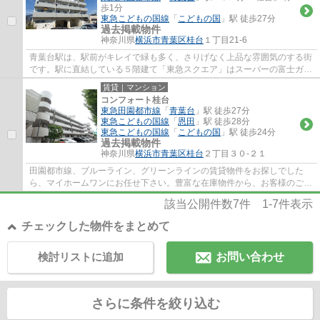
歩1分
東急こどもの国線
「
こどもの国
」駅 徒歩27分
過去掲載物件
神奈川県
横浜市青葉区
桂台
１丁目21-6
青葉台駅は、駅前がキレイで緑も多く、さりげなく上品な雰囲気のする街
です。駅に直結している５階建て「東急スクエア」はスーパーの富士ガー
デン、トモズ、東急ハンズ、無印良品、ユ...
賃貸｜マンション
コンフォート桂台
東急田園都市線
「
青葉台
」駅 徒歩27分
東急こどもの国線
「
恩田
」駅 徒歩28分
東急こどもの国線
「
こどもの国
」駅 徒歩24分
過去掲載物件
神奈川県
横浜市青葉区
桂台
２丁目３０-２１
田園都市線、ブルーライン、グリーンラインの賃貸物件をお探しでした
ら、マイホームワンにお任せ下さい。豊富な在庫物件から、お客様のご要
望に合うお部屋をご提案致します。
該当公開件数
7
件
1-7
件表示
チェックした物件をまとめて
検討リストに追加
お問い合わせ
さらに条件を絞り込む