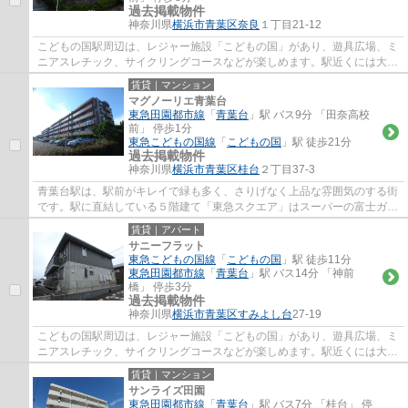
過去掲載物件
神奈川県
横浜市青葉区
奈良
１丁目21-12
こどもの国駅周辺は、レジャー施設「こどもの国」があり、遊具広場、ミ
ニアスレチック、サイクリングコースなどが楽しめます。駅近くには大型
スーパーの三和がありお買い物も便利。歩...
賃貸｜マンション
マグノーリエ青葉台
東急田園都市線
「
青葉台
」駅 バス9分 「田奈高校
前」 停歩1分
東急こどもの国線
「
こどもの国
」駅 徒歩21分
過去掲載物件
神奈川県
横浜市青葉区
桂台
２丁目37-3
青葉台駅は、駅前がキレイで緑も多く、さりげなく上品な雰囲気のする街
です。駅に直結している５階建て「東急スクエア」はスーパーの富士ガー
デン、トモズ、東急ハンズ、無印良品、ユ...
賃貸｜アパート
サニーフラット
東急こどもの国線
「
こどもの国
」駅 徒歩11分
東急田園都市線
「
青葉台
」駅 バス14分 「神前
橋」 停歩3分
過去掲載物件
神奈川県
横浜市青葉区
すみよし台
27-19
こどもの国駅周辺は、レジャー施設「こどもの国」があり、遊具広場、ミ
ニアスレチック、サイクリングコースなどが楽しめます。駅近くには大型
スーパーの三和がありお買い物も便利。歩...
賃貸｜マンション
サンライズ田園
東急田園都市線
「
青葉台
」駅 バス7分 「桂台」 停