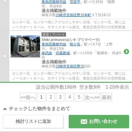
東急田園都市線
「
宮前平
」駅 バス15分 「能満
寺」 停歩6分
過去掲載物件
神奈川県
川崎市宮前区
野川本町
３丁目18-11
センター北、センター南にアクセスしやすい立地、センター北、南には、
ノースポートモール、モザイクモール港北、東急百貨店等の大型商業施設
が利用しやすいので休日の過ごし方の幅も...
賃貸｜アパート
Shiki primavera(シキ プリマベーラ)
東急田園都市線
「
梶が谷
」駅 バス7分 「上野
川」 停歩13分
南武線
「
武蔵新城
」駅 バス10分 「能満寺」 停歩5
分
過去掲載物件
神奈川県
川崎市宮前区
野川
520
センター北、センター南にアクセスしやすい立地、センター北、南には、
ノースポートモール、モザイクモール港北、東急百貨店等の大型商業施設
が利用しやすいので休日の過ごし方の幅も...
該当公開件数
196
件 空き数
9
件
1-20
件表示
1
2
3
4
5
<<前へ
次へ>>
最初
チェックした物件をまとめて
検討リストに追加
お問い合わせ