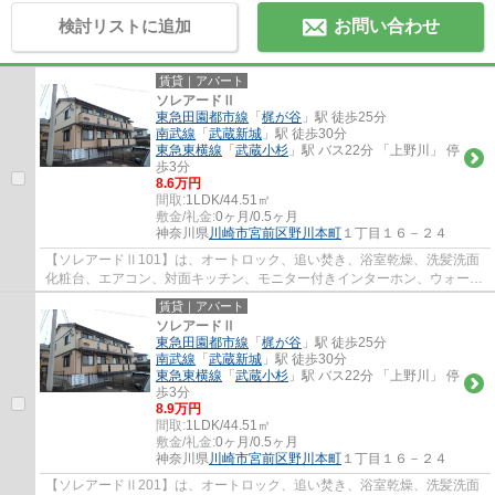
検討リストに追加
お問い合わせ
賃貸｜アパート
ソレアードⅡ
東急田園都市線
「
梶が谷
」駅 徒歩25分
南武線
「
武蔵新城
」駅 徒歩30分
東急東横線
「
武蔵小杉
」駅 バス22分 「上野川」 停
歩3分
8.6万円
間取:
1LDK/44.51㎡
敷金/礼金:
0ヶ月/0.5ヶ月
神奈川県
川崎市宮前区
野川本町
１丁目１６－２４
【ソレアードⅡ101】は、オートロック、追い焚き、浴室乾燥、洗髪洗面
化粧台、エアコン、対面キッチン、モニター付きインターホン、ウォーク
インクローゼットなど設備充実の1LDK。1階部...
賃貸｜アパート
ソレアードⅡ
東急田園都市線
「
梶が谷
」駅 徒歩25分
南武線
「
武蔵新城
」駅 徒歩30分
東急東横線
「
武蔵小杉
」駅 バス22分 「上野川」 停
歩3分
8.9万円
間取:
1LDK/44.51㎡
敷金/礼金:
0ヶ月/0.5ヶ月
神奈川県
川崎市宮前区
野川本町
１丁目１６－２４
【ソレアードⅡ201】は、オートロック、追い焚き、浴室乾燥、洗髪洗面