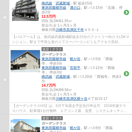
南武線
「
武蔵新城
」駅 徒歩15分
東急田園都市線
「
溝の口
」駅 バス15分 「北浦」 停
歩2分
12.5万円
間取:
3LDK/61.55㎡
敷金/礼金:
1ヶ月/1ヶ月
神奈川県
川崎市高津区
千年
４５５-１
【バロアール】は、南武線武蔵新城駅徒歩15分のファミリー向け３LDKマ
ンション。駅まで平坦な道のりでスーパーコンビニもアクセス良好。
賃貸｜テラス
ガーデンテラス
東急田園都市線
「
梶が谷
」駅 バス5分 「西福
寺」 停歩3分
東急田園都市線
「
宮前平
」駅 バス12分 「西福
寺」 停歩3分
南武線
「
武蔵新城
」駅 バス20分 「西福寺」 停歩3
分
14.7万円
間取:
2LDK/69.56㎡
敷金/礼金:
1ヶ月/1ヶ月
神奈川県
川崎市高津区
梶ケ谷
６丁目15-17
【ガーデンテラスH3】は、6月下旬退去予定先行申込可 2018年築テラ
スハウス、駐車場1台付無料 エアコン２基、追焚、システムキッチン、
洗髪洗面台、温水便座完備
賃貸｜テラス
ガーデンテラス
東急田園都市線
「
梶が谷
」駅 バス6分 「西福