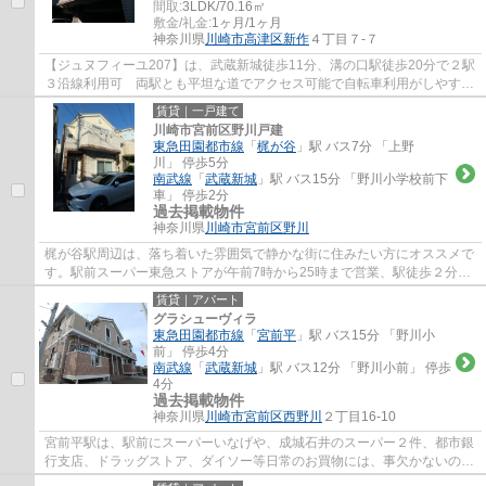
間取:
3LDK/70.16㎡
敷金/礼金:
1ヶ月/1ヶ月
神奈川県
川崎市高津区
新作
４丁目７-７
【ジュヌフィーユ207】は、武蔵新城徒歩11分、溝の口駅徒歩20分で２駅
３沿線利用可 両駅とも平坦な道でアクセス可能で自転車利用がしやすい
立地、溝の口駅までバス便も運行しており、...
賃貸｜一戸建て
川崎市宮前区野川戸建
東急田園都市線
「
梶が谷
」駅 バス7分 「上野
川」 停歩5分
南武線
「
武蔵新城
」駅 バス15分 「野川小学校前下
車」 停歩2分
過去掲載物件
神奈川県
川崎市宮前区
野川
梶が谷駅周辺は、落ち着いた雰囲気で静かな街に住みたい方にオススメで
す。駅前スーパー東急ストアが午前7時から25時まで営業、駅徒歩２分の
高津郵便局は、高津区の本局で不在時の荷物...
賃貸｜アパート
グラシューヴィラ
東急田園都市線
「
宮前平
」駅 バス15分 「野川小
前」 停歩4分
南武線
「
武蔵新城
」駅 バス12分 「野川小前」 停歩
4分
過去掲載物件
神奈川県
川崎市宮前区
西野川
２丁目16-10
宮前平駅は、駅前にスーパーいなげや、成城石井のスーパー２件、都市銀
行支店、ドラッグストア、ダイソー等日常のお買物には、事欠かないの
と、駅北側には、宮前区役所、宮前図書館、...