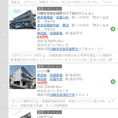
化粧台、エアコン、対面キッチン、モニター付きインターホン、ウォーク
インクローゼットなど設備充実の1LDK。1階部...
賃貸｜マンション
川崎市宮前区南野川３丁目のマンション
東急東横線
「
武蔵小杉
」駅 バス25分 「野川くぬぎ
坂」 停歩3分
東急田園都市線
「
鷺沼
」駅 バス25分 「野川くぬぎ
坂」 停歩3分
南武線
「
武蔵新城
」駅 徒歩37分
9.4万円
間取:
3LDK/55.90㎡
敷金/礼金:
1ヶ月/1ヶ月
神奈川県
川崎市宮前区
南野川
３丁目３２－２７
【サザンコート 105】は、武蔵新城や武蔵小杉も利用可能なバス便物件。
駐車場1台付でOKストア（スーパー）やコンビニも近く生活しやすい環境
の３LDKのお部屋です。システムキッチン、...
賃貸｜マンション
ハイツ橘
南武線
「
武蔵新城
」駅 徒歩8分
南武線
「
武蔵中原
」駅 徒歩19分
10万円
間取:
2DK/44.60㎡
敷金/礼金:
1ヶ月/1ヶ月
神奈川県
川崎市高津区
千年
９５４-３
【ハイツ橘301】は、武蔵新城徒歩8分 鉄筋コンクリート造２DK エア
コン、洗髪洗面台完備 ネット利用無料
賃貸｜マンション
バロアール