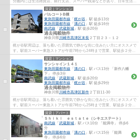
分圏内には生活雑貨店、銀行支店、スーパー銭湯などがあり、日常生活に
便利な立地です。最寄りのバス停までは徒歩3...
賃貸｜マンション
パルコートB棟
東急田園都市線
「
梶が谷
」駅 徒歩13分
東急田園都市線
「
溝の口
」駅 徒歩16分
南武線
「
武蔵新城
」駅 徒歩20分
過去掲載物件
神奈川県
川崎市高津区
末長
２丁目２３－１２
梶が谷駅周辺は、落ち着いた雰囲気で静かな街に住みたい方にオススメで
す。駅前スーパー東急ストアが午前7時から24時まで営業、駅徒歩２分の
高津郵便局は、高津区の本局で不在時の荷物...
賃貸｜マンション
サンシャイン１４１
東急田園都市線
「
溝の口
」駅 バス13分 「新作八幡
下」 停歩3分
南武線
「
武蔵新城
」駅 徒歩20分
東急田園都市線
「
梶が谷
」駅 徒歩29分
過去掲載物件
神奈川県
川崎市高津区
新作
２丁目11-30
梶が谷駅周辺は、落ち着いた雰囲気で静かな街に住みたい方にオススメで
す。駅前スーパー東急ストアが午前7時から25時まで営業、駅徒歩２分の
高津郵便局は、高津区の本局で不在時の荷物...
賃貸｜アパート
Ｓｈｉｋｉ ｅｓｔａｔｅ（シキエステート）
南武線
「
武蔵新城
」駅 バス10分 「能満寺」 停歩6
分
東急田園都市線
「
溝の口
」駅 バス15分 「能満
寺」 停歩6分