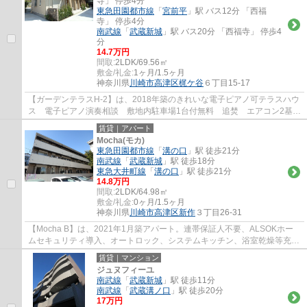
寺」 停歩4分
東急田園都市線
「
宮前平
」駅 バス12分 「西福
寺」 停歩4分
南武線
「
武蔵新城
」駅 バス20分 「西福寺」 停歩4
分
14.7万円
間取:
2LDK/69.56㎡
敷金/礼金:
1ヶ月/1.5ヶ月
神奈川県
川崎市高津区
梶ケ谷
６丁目15-17
【ガーデンテラスH-2】は、2018年築のきれいな電子ピアノ可テラスハウ
ス 電子ピアノ演奏相談 敷地内駐車場1台付無料 追焚 エアコン2基
システムキッチン 洗髪洗面台 温水便座等...
賃貸｜アパート
Mocha(モカ)
東急田園都市線
「
溝の口
」駅 徒歩21分
南武線
「
武蔵新城
」駅 徒歩18分
東急大井町線
「
溝の口
」駅 徒歩21分
14.8万円
間取:
2LDK/64.98㎡
敷金/礼金:
0ヶ月/1.5ヶ月
神奈川県
川崎市高津区
新作
３丁目26-31
【Mocha B】は、2021年1月築アパート。連帯保証人不要、ALSOKホー
ムセキュリティ導入、オートロック、システムキッチン、浴室乾燥等充実
の設備が魅力の物件です。
賃貸｜マンション
ジュヌフィーユ
南武線
「
武蔵新城
」駅 徒歩11分
南武線
「
武蔵溝ノ口
」駅 徒歩20分
17万円