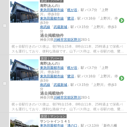
賃貸｜アパート
庵野(あんの）
東急田園都市線
「
梶が谷
」駅 バス7分 「上野
川」 停歩3分
東急田園都市線
「
鷺沼
」駅 バス16分 「上野川」 停
歩3分
南武線
「
武蔵新城
」駅 バス15分 「上野川」 停歩3
分
過去掲載物件
神奈川県
川崎市宮前区
野川
283-1
梶ヶ谷駅行きのバス便は、朝7時台15本、8時台11本、25時過まで深夜バ
スも運行しており、便利な路線です。山下バス停は、梶ヶ谷駅の他、鷺
沼、宮前平、武蔵中原、武蔵小杉にもバスが運...
賃貸｜アパート
庵野(あんの）
東急田園都市線
「
梶が谷
」駅 バス7分 「上野
川」 停歩3分
東急田園都市線
「
鷺沼
」駅 バス16分 「上野川」 停
歩3分
南武線
「
武蔵新城
」駅 バス15分 「上野川」 停歩3
分
過去掲載物件
神奈川県
川崎市宮前区
野川
283-1
梶ヶ谷駅行きのバス便は、朝7時台15本、8時台11本、25時過まで深夜バ
スも運行しており、便利な路線です。山下バス停は、梶ヶ谷駅の他、鷺
沼、宮前平、武蔵中原、武蔵小杉にもバスが運...
賃貸｜マンション
サンシャイン１４１
東急田園都市線
「
溝の口
」駅 バス13分 「新作八幡