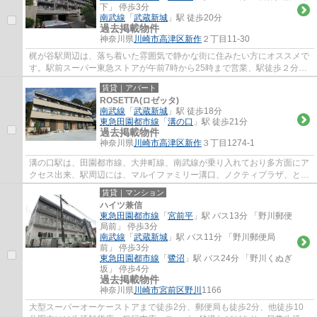
下」 停歩3分
南武線
「
武蔵新城
」駅 徒歩20分
過去掲載物件
神奈川県
川崎市高津区
新作
２丁目11-30
梶が谷駅周辺は、落ち着いた雰囲気で静かな街に住みたい方にオススメで
す。駅前スーパー東急ストアが午前7時から25時まで営業、駅徒歩２分の
高津郵便局は、高津区の本局で不在時の荷物...
賃貸｜アパート
ROSETTA(ロゼッタ)
南武線
「
武蔵新城
」駅 徒歩18分
東急田園都市線
「
溝の口
」駅 徒歩21分
過去掲載物件
神奈川県
川崎市高津区
新作
３丁目1274-1
溝の口駅は、田園都市線、大井町線、南武線が乗り入れており多方面にア
クセス出来、駅周辺には、マルイファミリー溝口、ノクティプラザ、とい
ったデパートやレストラン街、イトーヨー...
賃貸｜マンション
ハイツ兼信
東急田園都市線
「
宮前平
」駅 バス13分 「野川郵便
局前」 停歩3分
南武線
「
武蔵新城
」駅 バス11分 「野川郵便局
前」 停歩3分
東急田園都市線
「
鷺沼
」駅 バス24分 「野川くぬぎ
坂」 停歩4分
過去掲載物件
神奈川県
川崎市宮前区
野川
1166
大型スーパーオーケーストアまで徒歩2分、郵便局も徒歩2分、他徒歩10