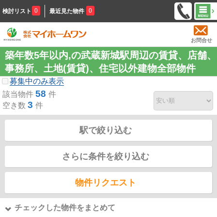
0
0
検討リスト
最近見た物件
お問合せ
築年数5年以内,の武蔵新城駅周辺の賃貸、店舗、
事務所、土地(賃貸)、住宅以外建物全部物件
募集中のみ表示
58
該当物件
件
3
空き数
件
駅で絞り込む
さらに条件を絞り込む
物件リクエスト
チェックした物件をまとめて