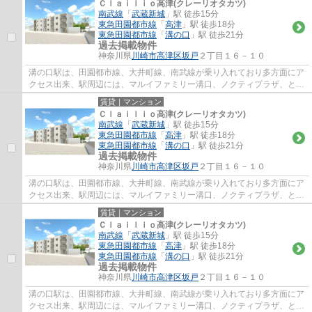
Ｃｌａｉｌｉｏ高津(クレーリオタカツ)
南武線
「
武蔵新城
」駅 徒歩15分
東急田園都市線
「
高津
」駅 徒歩18分
東急田園都市線
「
溝の口
」駅 徒歩21分
過去掲載物件
神奈川県
川崎市高津区
坂戸
２丁目１６－１０
溝の口駅は、田園都市線、大井町線、南武線が乗り入れており多方面にア
クセス出来、駅周辺には、マルイファミリー溝口、ノクティプラザ、とい
ったデパートやレストラン街、イトーヨー...
賃貸｜マンション
Ｃｌａｉｌｉｏ高津(クレーリオタカツ)
南武線
「
武蔵新城
」駅 徒歩15分
東急田園都市線
「
高津
」駅 徒歩18分
東急田園都市線
「
溝の口
」駅 徒歩21分
過去掲載物件
神奈川県
川崎市高津区
坂戸
２丁目１６－１０
溝の口駅は、田園都市線、大井町線、南武線が乗り入れており多方面にア
クセス出来、駅周辺には、マルイファミリー溝口、ノクティプラザ、とい
ったデパートやレストラン街、イトーヨー...
賃貸｜マンション
Ｃｌａｉｌｉｏ高津(クレーリオタカツ)
南武線
「
武蔵新城
」駅 徒歩15分
東急田園都市線
「
高津
」駅 徒歩18分
東急田園都市線
「
溝の口
」駅 徒歩21分
過去掲載物件
神奈川県
川崎市高津区
坂戸
２丁目１６－１０
溝の口駅は、田園都市線、大井町線、南武線が乗り入れており多方面にア
クセス出来、駅周辺には、マルイファミリー溝口、ノクティプラザ、とい