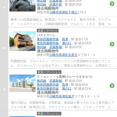
南武線
「
武蔵新城
」駅 徒歩18分
南武線
「
武蔵中原
」駅 徒歩19分
過去掲載物件
神奈川県
川崎市高津区
子母口
174-2
最寄りの武蔵新城駅は、駅周辺にマクドナルド、亀谷万年堂、ピーアー
ク、リトルマーメイド、川崎新城郵便局、マルエツ、トモズ、西友、キャ
ン★ドゥ、文教堂書店、コージーコーナーなど...
賃貸｜アパート
パストラーレ
東急田園都市線
「
高津
」駅 徒歩17分
東急田園都市線
「
溝の口
」駅 徒歩24分
南武線
「
武蔵新城
」駅 徒歩22分
過去掲載物件
神奈川県
川崎市高津区
北見方
２丁目７－1
田園都市線、ブルーライン、グリーンラインの賃貸物件をお探しでした
ら、マイホームワンにお任せ下さい。豊富な在庫物件から、お客様のご要
望に合うお部屋をご提案致します。
賃貸｜マンション
Ｃｌａｉｌｉｏ高津(クレーリオタカツ)
南武線
「
武蔵新城
」駅 徒歩15分
東急田園都市線
「
高津
」駅 徒歩18分
東急田園都市線
「
溝の口
」駅 徒歩21分
過去掲載物件
神奈川県
川崎市高津区
坂戸
２丁目１６－１０
溝の口駅は、田園都市線、大井町線、南武線が乗り入れており多方面にア
クセス出来、駅周辺には、マルイファミリー溝口、ノクティプラザ、とい
ったデパートやレストラン街、イトーヨー...
賃貸｜マンション