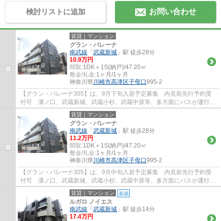
検討リストに追加
お問い合わせ
賃貸｜マンション
グラン・バレーナ
南武線
「
武蔵新城
」駅 徒歩28分
10.9万円
間取:
1DK＋1S(納戸)/47.20㎡
敷金/礼金:
1ヶ月/1ヶ月
神奈川県
川崎市高津区
子母口
995-2
【グラン・バレーナ305】は、9月下旬入居予定募集 内見前先行予約受
付可 溝ノ口、武蔵新城、武蔵小杉、武蔵中原等、多方面にバスが運行し
ております
賃貸｜マンション
グラン・バレーナ
南武線
「
武蔵新城
」駅 徒歩28分
11.2万円
間取:
1DK＋1S(納戸)/47.20㎡
敷金/礼金:
1ヶ月/1ヶ月
神奈川県
川崎市高津区
子母口
995-2
【グラン・バレーナ305】は、9月中旬入居予定募集 内見前先行予約受
付可 溝ノ口、武蔵新城、武蔵小杉、武蔵中原等、多方面にバスが運行し
ております
賃貸｜マンション
新築
ルガロ ノイエス
南武線
「
武蔵新城
」駅 徒歩14分
17.4万円