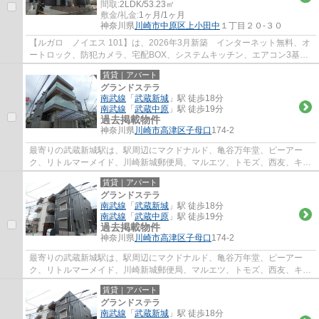
間取:
2LDK/53.23㎡
敷金/礼金:
1ヶ月/1ヶ月
神奈川県
川崎市中原区
上小田中
１丁目２０-３０
【ルガロ ノイエス 101】は、2026年3月新築 インターネット無料、オ
ートロック、防犯カメラ、宅配BOX、システムキッチン、エアコン3基、
洗髪洗面台、追焚、温水洗浄便座、バス乾燥等...
賃貸｜アパート
グランドステラ
南武線
「
武蔵新城
」駅 徒歩18分
南武線
「
武蔵中原
」駅 徒歩19分
過去掲載物件
神奈川県
川崎市高津区
子母口
174-2
最寄りの武蔵新城駅は、駅周辺にマクドナルド、亀谷万年堂、ピーアー
ク、リトルマーメイド、川崎新城郵便局、マルエツ、トモズ、西友、キャ
ン★ドゥ、文教堂書店、コージーコーナーなど...
賃貸｜アパート
グランドステラ
南武線
「
武蔵新城
」駅 徒歩18分
南武線
「
武蔵中原
」駅 徒歩19分
過去掲載物件
神奈川県
川崎市高津区
子母口
174-2
最寄りの武蔵新城駅は、駅周辺にマクドナルド、亀谷万年堂、ピーアー
ク、リトルマーメイド、川崎新城郵便局、マルエツ、トモズ、西友、キャ
ン★ドゥ、文教堂書店、コージーコーナーなど...
賃貸｜アパート
グランドステラ
南武線
「
武蔵新城
」駅 徒歩18分