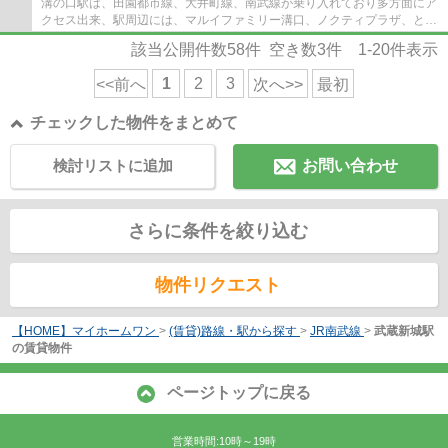
溝の口駅は、田園都市線、大井町線、南武線が乗り入れており多方面にア
クセス出来、駅周辺には、マルイファミリー溝口、ノクティプラザ、とい
ったデパートやレストラン街、イトーヨー...
該当公開件数
58
件 空き数
3
件
1-20
件表示
1
2
3
<<前へ
次へ>>
最初
チェックした物件をまとめて
検討リストに追加
お問い合わせ
さらに条件を絞り込む
物件リクエスト
【HOME】マイホームワン
>
(賃貸)路線・駅から探す
>
JR南武線
>
武蔵新城駅
の賃貸物件
ページトップに戻る
営業時間:10時～19時