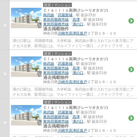
ったデパートやレストラン街、イトーヨー...
賃貸｜マンション
Ｃｌａｉｌｉｏ高津(クレーリオタカツ)
南武線
「
武蔵新城
」駅 徒歩15分
東急田園都市線
「
高津
」駅 徒歩18分
東急田園都市線
「
溝の口
」駅 徒歩21分
過去掲載物件
神奈川県
川崎市高津区
坂戸
２丁目１６－１０
溝の口駅は、田園都市線、大井町線、南武線が乗り入れており多方面にア
クセス出来、駅周辺には、マルイファミリー溝口、ノクティプラザ、とい
ったデパートやレストラン街、イトーヨー...
賃貸｜マンション
Ｃｌａｉｌｉｏ高津(クレーリオタカツ)
南武線
「
武蔵新城
」駅 徒歩15分
東急田園都市線
「
高津
」駅 徒歩18分
東急田園都市線
「
溝の口
」駅 徒歩21分
過去掲載物件
神奈川県
川崎市高津区
坂戸
２丁目１６－１０
溝の口駅は、田園都市線、大井町線、南武線が乗り入れており多方面にア
クセス出来、駅周辺には、マルイファミリー溝口、ノクティプラザ、とい
ったデパートやレストラン街、イトーヨー...
賃貸｜マンション
Ｃｌａｉｌｉｏ高津(クレーリオタカツ)
南武線
「
武蔵新城
」駅 徒歩15分
東急田園都市線
「
高津
」駅 徒歩18分
東急田園都市線
「
溝の口
」駅 徒歩21分
過去掲載物件
神奈川県
川崎市高津区
坂戸
２丁目１６－１０