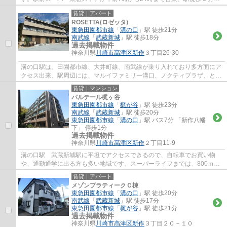
高津郵便局は、高津区の本局で不在時の荷物...
賃貸｜アパート
ROSETTA(ロゼッタ)
東急田園都市線
「
溝の口
」駅 徒歩21分
南武線
「
武蔵新城
」駅 徒歩18分
過去掲載物件
神奈川県
川崎市高津区
新作
３丁目26-30
溝の口駅は、田園都市線、大井町線、南武線が乗り入れており多方面にア
クセス出来、駅周辺には、マルイファミリー溝口、ノクティプラザ、とい
ったデパートやレストラン街、イトーヨー...
賃貸｜マンション
パルテール梶ヶ谷
東急田園都市線
「
梶が谷
」駅 徒歩23分
南武線
「
武蔵新城
」駅 徒歩20分
東急田園都市線
「
溝の口
」駅 バス7分 「新作八幡
下」 停歩1分
過去掲載物件
神奈川県
川崎市高津区
新作
２丁目11-9
溝の口駅 武蔵新城駅に平坦でアクセスできるので、自転車でお買い物
や、通勤通学に出る方も多い地域です。スーパーライフまでは、800ｍ、
武蔵新城駅は1500ｍほどです。武蔵新城は、商...
賃貸｜アパート
メゾンプラティークＣ棟
東急田園都市線
「
溝の口
」駅 徒歩20分
南武線
「
武蔵新城
」駅 徒歩17分
東急田園都市線
「
梶が谷
」駅 徒歩21分
過去掲載物件
神奈川県
川崎市高津区
新作
３丁目２０－１０