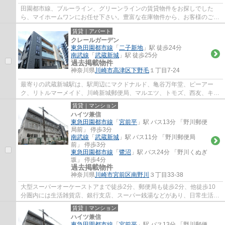
田園都市線、ブルーライン、グリーンラインの賃貸物件をお探しでした
ら、マイホームワンにお任せ下さい。豊富な在庫物件から、お客様のご要
望に合うお部屋をご提案致します。
賃貸｜アパート
クレールガーデン
東急田園都市線
「
二子新地
」駅 徒歩24分
南武線
「
武蔵新城
」駅 徒歩25分
過去掲載物件
神奈川県
川崎市高津区
下野毛
１丁目7-24
最寄りの武蔵新城駅は、駅周辺にマクドナルド、亀谷万年堂、ピーアー
ク、リトルマーメイド、川崎新城郵便局、マルエツ、トモズ、西友、キャ
ン★ドゥ、文教堂書店、コージーコーナーなど...
賃貸｜マンション
ハイツ兼信
東急田園都市線
「
宮前平
」駅 バス13分 「野川郵便
局前」 停歩3分
南武線
「
武蔵新城
」駅 バス11分 「野川郵便局
前」 停歩3分
東急田園都市線
「
鷺沼
」駅 バス24分 「野川くぬぎ
坂」 停歩4分
過去掲載物件
神奈川県
川崎市宮前区
南野川
３丁目33-38
大型スーパーオーケーストアまで徒歩2分、郵便局も徒歩2分、他徒歩10
分圏内には生活雑貨店、銀行支店、スーパー銭湯などがあり、日常生活に
便利な立地です。最寄りのバス停までは徒歩3...
賃貸｜マンション
ハイツ兼信
東急田園都市線
「
宮前平
」駅 バス13分 「野川郵便