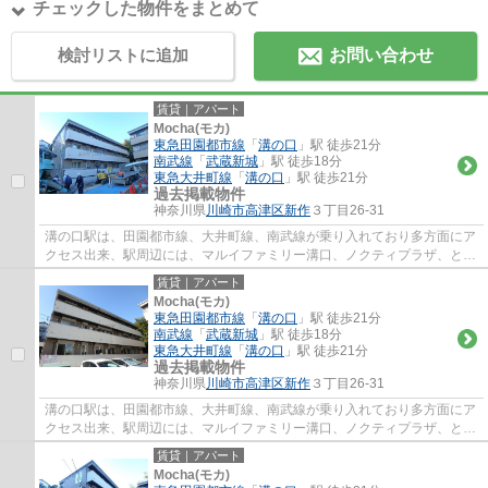
チェックした物件をまとめて
検討リストに追加
お問い合わせ
賃貸｜アパート
Mocha(モカ)
東急田園都市線
「
溝の口
」駅 徒歩21分
南武線
「
武蔵新城
」駅 徒歩18分
東急大井町線
「
溝の口
」駅 徒歩21分
過去掲載物件
神奈川県
川崎市高津区
新作
３丁目26-31
溝の口駅は、田園都市線、大井町線、南武線が乗り入れており多方面にア
クセス出来、駅周辺には、マルイファミリー溝口、ノクティプラザ、とい
ったデパートやレストラン街、イトーヨー...
賃貸｜アパート
Mocha(モカ)
東急田園都市線
「
溝の口
」駅 徒歩21分
南武線
「
武蔵新城
」駅 徒歩18分
東急大井町線
「
溝の口
」駅 徒歩21分
過去掲載物件
神奈川県
川崎市高津区
新作
３丁目26-31
溝の口駅は、田園都市線、大井町線、南武線が乗り入れており多方面にア
クセス出来、駅周辺には、マルイファミリー溝口、ノクティプラザ、とい
ったデパートやレストラン街、イトーヨー...
賃貸｜アパート
Mocha(モカ)