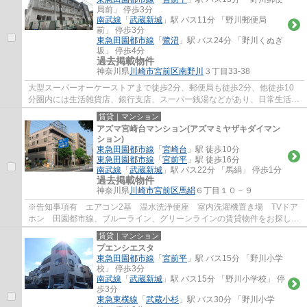
局前」 停歩3分
南武線
「
武蔵新城
」駅 バス11分 「野川郵便局
前」 停歩3分
東急田園都市線
「
鷺沼
」駅 バス24分 「野川くぬぎ
坂」 停歩4分
過去掲載物件
神奈川県
川崎市宮前区
南野川
３丁目33-38
大型スーパーオーケーストアまで徒歩2分、郵便局も徒歩2分、他徒歩10
分圏内には生活雑貨店、銀行支店、スーパー銭湯などがあり、日常生活に
便利な立地です。最寄りのバス停までは徒歩3...
賃貸｜マンション
アズマ宮崎台マンション(アズマミヤザキダイマン
ション)
東急田園都市線
「
宮崎台
」駅 徒歩10分
東急田園都市線
「
宮前平
」駅 徒歩16分
南武線
「
武蔵新城
」駅 バス22分 「馬絹」 停歩1分
過去掲載物件
神奈川県
川崎市宮前区
馬絹
６丁目１０－９
※告知事項有 エアコン2基 温水洗浄便座 室内洗濯機置き場 TVドア
ホン 田園都市線、ブルーライン、グリーンラインの賃貸物件をお探しで
したら、マイホームワンにお任せ下さい。豊...
賃貸｜マンション
プエンシエスタ
東急田園都市線
「
宮前平
」駅 バス15分 「野川小学
校」 停歩3分
南武線
「
武蔵新城
」駅 バス15分 「野川小学校」 停
歩3分
東急東横線
「
武蔵小杉
」駅 バス30分 「野川小学