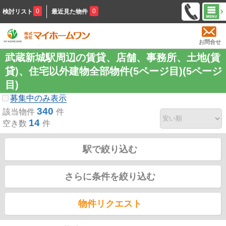
0
0
検討リスト
最近見た物件
お問合せ
武蔵新城駅周辺の賃貸、店舗、事務所、土地(賃
貸)、住宅以外建物全部物件(5ページ目)(5ページ
目)
募集中のみ表示
340
該当物件
件
14
空き数
件
駅で絞り込む
さらに条件を絞り込む
物件リクエスト