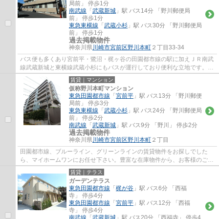
局前」 停歩1分
南武線
「
武蔵新城
」駅 バス14分 「野川郵便局
前」 停歩1分
東急東横線
「
武蔵小杉
」駅 バス30分 「野川郵便局
前」 停歩1分
過去掲載物件
神奈川県
川崎市宮前区
野川本町
２丁目33-34
バス便も多くあり宮前平・鷺沼・梶ヶ谷の田園都市線の駅に加えＪＲ南武
線武蔵新城と東横線武蔵小杉にもバスが運行しており便利な立地です。田
園都市線、ブルーライン、グリーンライン...
賃貸｜マンション
仮称野川本町マンション
東急田園都市線
「
宮前平
」駅 バス13分 「野川郵便
局前」 停歩3分
東急東横線
「
武蔵小杉
」駅 バス24分 「野川郵便局
前」 停歩2分
南武線
「
武蔵新城
」駅 バス9分 「野川」 停歩2分
過去掲載物件
神奈川県
川崎市宮前区
野川本町
２丁目
田園都市線、ブルーライン、グリーンラインの賃貸物件をお探しでした
ら、マイホームワンにお任せ下さい。豊富な在庫物件から、お客様のご要
望に合うお部屋をご提案致します。
賃貸｜テラス
ガーデンテラス
東急田園都市線
「
梶が谷
」駅 バス6分 「西福
寺」 停歩4分
東急田園都市線
「
宮前平
」駅 バス12分 「西福
寺」 停歩4分
南武線
「
武蔵新城
」駅 バス20分 「西福寺」 停歩4