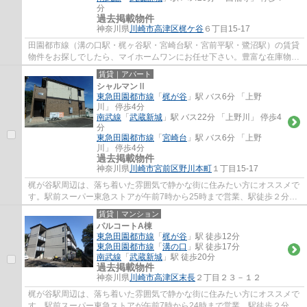
分
過去掲載物件
神奈川県
川崎市高津区
梶ケ谷
６丁目15-17
田園都市線（溝の口駅・梶ヶ谷駅・宮崎台駅・宮前平駅・鷺沼駅）の賃貸
物件をお探しでしたら、マイホームワンにお任せ下さい。豊富な在庫物件
から、お客様のご要望に合うお部屋をご提...
賃貸｜アパート
シャルマンⅡ
東急田園都市線
「
梶が谷
」駅 バス6分 「上野
川」 停歩4分
南武線
「
武蔵新城
」駅 バス22分 「上野川」 停歩4
分
東急田園都市線
「
宮崎台
」駅 バス6分 「上野
川」 停歩4分
過去掲載物件
神奈川県
川崎市宮前区
野川本町
１丁目15-17
梶が谷駅周辺は、落ち着いた雰囲気で静かな街に住みたい方にオススメで
す。駅前スーパー東急ストアが午前7時から25時まで営業、駅徒歩２分の
高津郵便局は、高津区の本局で不在時の荷物...
賃貸｜マンション
パルコートA棟
東急田園都市線
「
梶が谷
」駅 徒歩12分
東急田園都市線
「
溝の口
」駅 徒歩17分
南武線
「
武蔵新城
」駅 徒歩20分
過去掲載物件
神奈川県
川崎市高津区
末長
２丁目２３－１２
梶が谷駅周辺は、落ち着いた雰囲気で静かな街に住みたい方にオススメで
す。駅前スーパー東急ストアが午前7時から24時まで営業、駅徒歩２分の