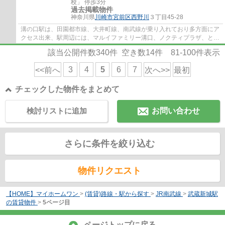
校」 停歩3分
過去掲載物件
神奈川県
川崎市宮前区
西野川
３丁目45-28
溝の口駅は、田園都市線、大井町線、南武線が乗り入れており多方面にア
クセス出来、駅周辺には、マルイファミリー溝口、ノクティプラザ、とい
ったデパートやレストラン街、イトーヨー...
該当公開件数
340
件 空き数
14
件
81-100
件表示
3
4
5
6
7
<<前へ
次へ>>
最初
チェックした物件をまとめて
検討リストに追加
お問い合わせ
さらに条件を絞り込む
物件リクエスト
【HOME】マイホームワン
>
(賃貸)路線・駅から探す
>
JR南武線
>
武蔵新城駅
の賃貸物件
>
5ページ目
ページトップに戻る