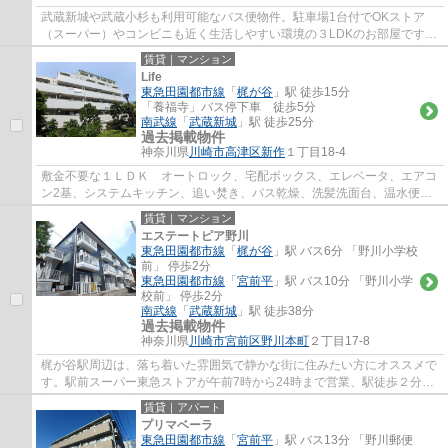
武蔵新城や武蔵小杉も利用可能なバス便物件。駐車場1台付でOKストア
（スーパー）やコンビニも近く生活しやすい環境の３LDKのお部屋です。
システムキッチン、エアコン設置済み 田園都...
賃貸｜マンション
Life
東急田園都市線
「
梶が谷
」駅 徒歩15分
「養福寺」バス停下車 徒歩5分
南武線
「
武蔵新城
」駅 徒歩25分
過去掲載物件
神奈川県
川崎市高津区
新作
１丁目18-4
敷金不要な１ＬＤＫ オートロック、宅配ボックス、エレベータ、エアコ
ン2基、システムキッチン、追い焚き、バス乾燥、洗髪洗面台、温水便
座、モニターホン、溝の口駅、武蔵新城駅には...
賃貸｜マンション
エステートピア野川
東急田園都市線
「
梶が谷
」駅 バス6分 「野川小学校
前」 停歩2分
東急田園都市線
「
宮前平
」駅 バス10分 「野川小学
校前」 停歩2分
南武線
「
武蔵新城
」駅 徒歩38分
過去掲載物件
神奈川県
川崎市宮前区
野川本町
２丁目17-8
梶が谷駅周辺は、落ち着いた雰囲気で静かな街に住みたい方にオススメで
す。駅前スーパー東急ストアが午前7時から24時まで営業、駅徒歩２分の
高津郵便局は、高津区の本局で不在時の荷物...
賃貸｜アパート
プリマベーラ
東急田園都市線
「
宮前平
」駅 バス13分 「野川郵便