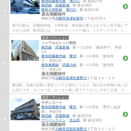
東急田園都市線
「
溝の口
」駅 徒歩21分
南武線
「
武蔵新城
」駅 徒歩18分
東急大井町線
「
溝の口
」駅 徒歩21分
過去掲載物件
神奈川県
川崎市高津区
新作
３丁目1274-1
溝の口駅は、田園都市線、大井町線、南武線が乗り入れており多方面にア
クセス出来、駅周辺には、マルイファミリー溝口、ノクティプラザ、とい
ったデパートやレストラン街、イトーヨー...
賃貸｜マンション
ソシアルビレッジ和田
南武線
「
武蔵新城
」駅 バス15分 「妙法寺下」 停歩
1分
東急田園都市線
「
鷺沼
」駅 バス18分 「妙法寺
下」 停歩1分
東急東横線
「
武蔵小杉
」駅 バス20分 「妙法寺
下」 停歩1分
過去掲載物件
神奈川県
川崎市高津区
東野川
２丁目３０－１０
鷺沼駅、武蔵小杉駅に豊富にバスが運行しており、雨の日や荷物の多い日
も安心です。センター北、センター南に車でアクセスしやすい立地、セン
ター北、センター南には、ノースポートモ...
賃貸｜マンション
サザンコート
東急田園都市線
「
鷺沼
」駅 バス25分 「野川くぬぎ
坂」 停歩3分
南武線
「
武蔵新城
」駅 徒歩37分
グリーンライン
「
北山田
」駅 徒歩36分
過去掲載物件
神奈川県
川崎市宮前区
南野川
３丁目３２－２７